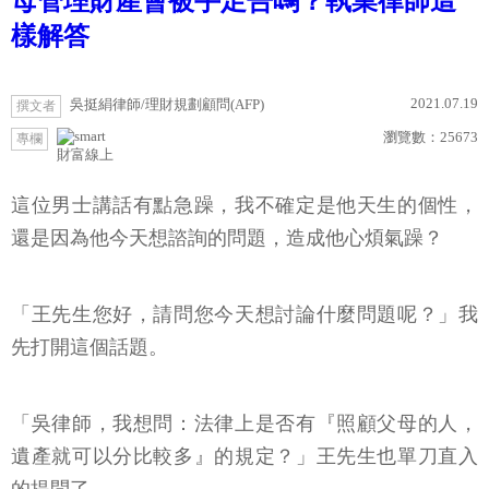
母管理財產會被手足告嗎？執業律師這
樣解答
2021.07.19
吳挺絹律師/理財規劃顧問(AFP)
撰文者
瀏覽數：
25673
專欄
財富線上
這位男士講話有點急躁，我不確定是他天生的個性，
還是因為他今天想諮詢的問題，造成他心煩氣躁？
「王先生您好，請問您今天想討論什麼問題呢？」我
先打開這個話題。
「吳律師，我想問：法律上是否有『照顧父母的人，
遺產就可以分比較多』的規定？」王先生也單刀直入