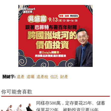
關鍵字:
遺產
遺囑
遺產稅
信託
財產
你可能會喜歡
同樣存500萬，定存要花25年、儲蓄
保單花22年、被動投資只要16年，用