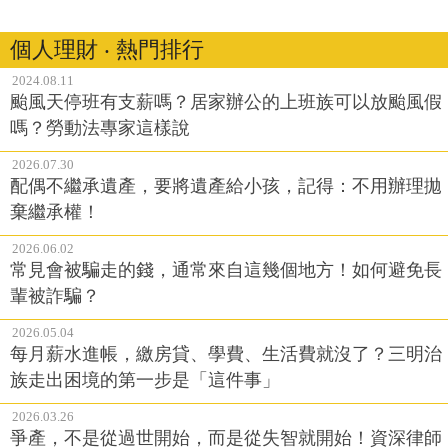
個人理財 ‧ 熱門排行
2024.08.11
颱風天停班有支薪嗎？居家辦公的上班族可以放颱風假
嗎？勞動法專家這樣說
2026.07.30
配偶不繼承遺產，要將遺產給小孩，記得：不用辦理拋
棄繼承權！
2026.06.02
常見會被騙走的錢，通常來自這幾個地方！如何避免長
輩被詐騙？
2026.05.04
每月薪水進帳，繳房貸、學費、生活費就沒了？三明治
族走出困境的第一步是「這件事」
2026.03.26
爭產，不是從過世開始，而是從失智就開始！資深律師