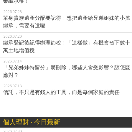
棄繼承權！
2026.07.28
單身貴族遺產分配要記得：想把遺產給兄弟姐妹的小孩
繼承，需要有遺囑
2026.07.20
繼承登記後記得辦理節稅！「這樣做」有機會省下數十
萬土地增值稅
2026.07.14
「兄弟姊妹特留分」將刪除，哪些人會受影響？該怎麼
應對？
2026.07.13
信託，不只是有錢人的工具，而是每個家庭的責任
個人理財 ‧ 今日最新
2026.07.30