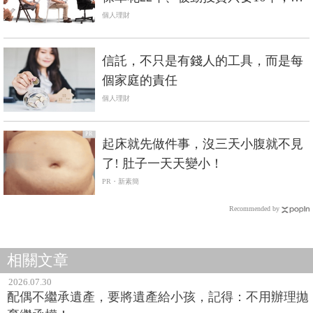
這張Excel表算出致富速度
個人理財
信託，不只是有錢人的工具，而是每
個家庭的責任
個人理財
PR
起床就先做件事，沒三天小腹就不見
了! 肚子一天天變小！
PR・新素簡
Recommended by
相關文章
2026.07.30
配偶不繼承遺產，要將遺產給小孩，記得：不用辦理拋