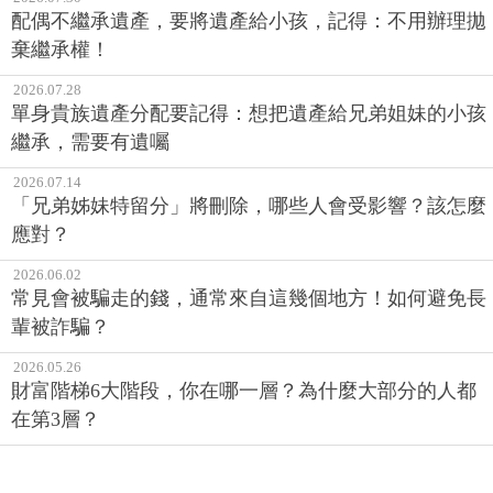
配偶不繼承遺產，要將遺產給小孩，記得：不用辦理拋
棄繼承權！
2026.07.28
單身貴族遺產分配要記得：想把遺產給兄弟姐妹的小孩
繼承，需要有遺囑
2026.07.14
「兄弟姊妹特留分」將刪除，哪些人會受影響？該怎麼
應對？
2026.06.02
常見會被騙走的錢，通常來自這幾個地方！如何避免長
輩被詐騙？
2026.05.26
財富階梯6大階段，你在哪一層？為什麼大部分的人都
在第3層？