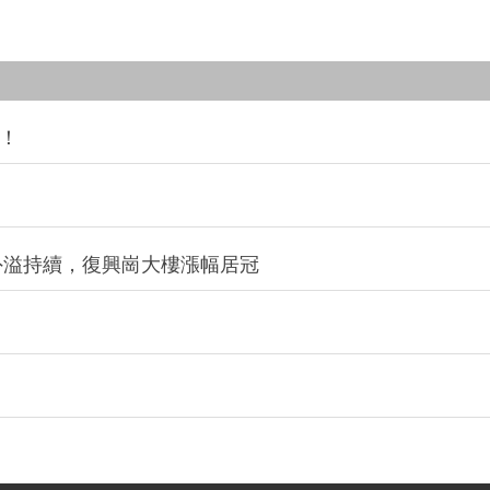
析！
區外溢持續，復興崗大樓漲幅居冠