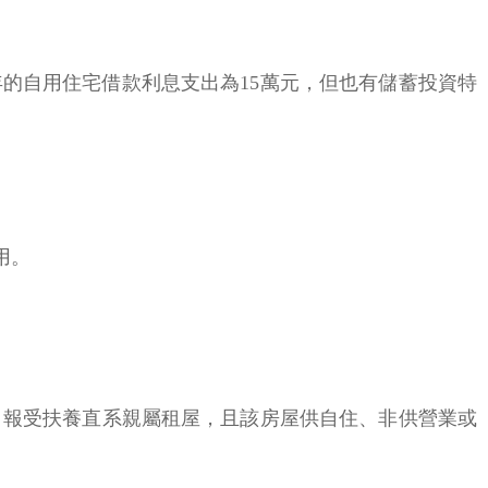
年的自用住宅借款利息支出為15萬元，但也有儲蓄投資特
用。
申報受扶養直系親屬租屋，且該房屋供自住、非供營業或