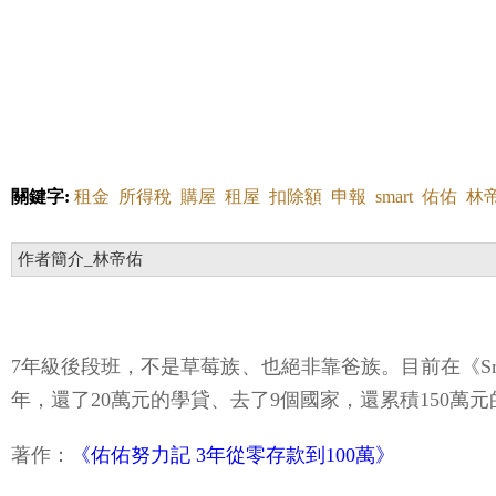
關鍵字:
租金
所得稅
購屋
租屋
扣除額
申報
smart
佑佑
林
作者簡介_林帝佑
7年級後段班，不是草莓族、也絕非靠爸族。目前在《S
年，還了20萬元的學貸、去了9個國家，還累積150
著作：
《佑佑努力記 3年從零存款到100萬》