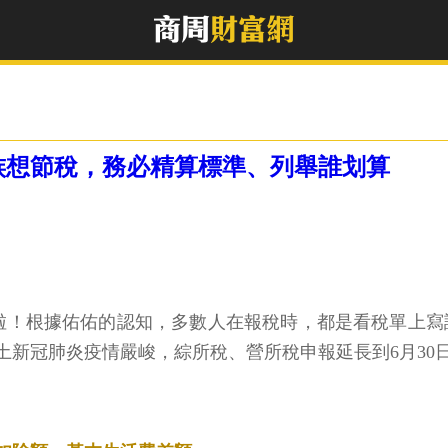
族想節稅，務必精算標準、列舉誰划算
啦！根據佑佑的認知，多數人在報稅時，都是看稅單上寫說
土新冠肺炎疫情嚴峻，綜所稅、營所稅申報延長到6月30