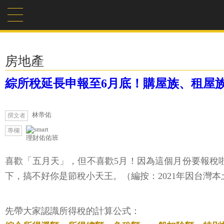
房地產
綜所稅延長申報至6月底！購屋族、租屋
林帝佑
撰文者
專欄
理財佑佑班
喜歡「五月天」，但不喜歡5月！因為這個月份要報稅
下，搞不好你是節稅小天王。（編按：2021年因台灣本
先帶大家認識所得稅的計算公式：