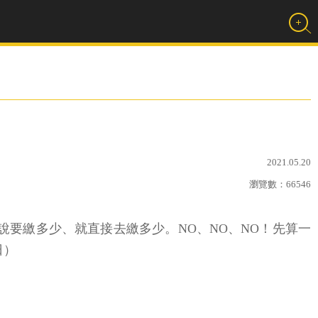
2021.05.20
瀏覽數：
66546
要繳多少、就直接去繳多少。NO、NO、NO！先算一
日）