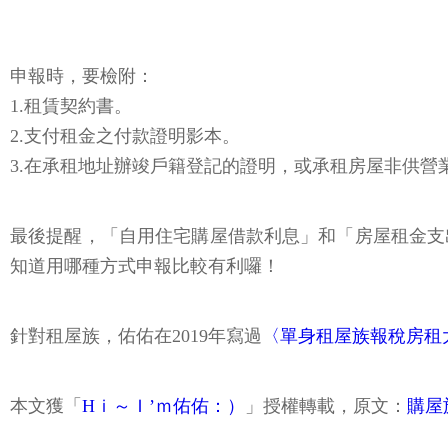
申報時，要檢附：
1.租賃契約書。
2.支付租金之付款證明影本。
3.在承租地址辦竣戶籍登記的證明，或承租房屋非供
最後提醒，「自用住宅購屋借款利息」和「房屋租金支
知道用哪種方式申報比較有利囉！
針對租屋族，佑佑在2019年寫過
〈單身租屋族報稅房租
本文獲「
Hｉ～Ｉ’ｍ佑佑：）
」授權轉載，原文：
購屋