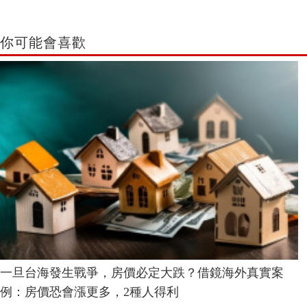
你可能會喜歡
一旦台海發生戰爭，房價必定大跌？借鏡海外真實案
例：房價恐會漲更多，2種人得利