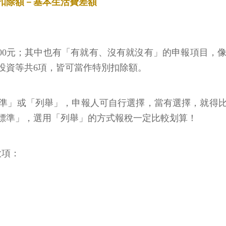
扣除額－基本生活費差額
000元；其中也有「有就有、沒有就沒有」的申報項目
投資等共6項，皆可當作特別扣除額。
準」或「列舉」，申報人可自行選擇，當有選擇，就得
＞標準」，選用「列舉」的方式報稅一定比較划算！
大項：