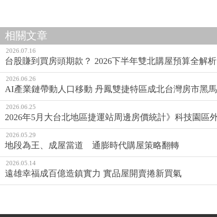
相關文章
2026.07.16
台股賺到買房頭期款？ 2026下半年雙北購屋預算全解
2026.06.26
AI產業鏈帶動人口移動 丹鳳雙捷特區成北台灣房市黑馬
2026.06.25
2026年5月大台北地區捷運站周邊房價統計》科技園
2026.05.29
地段為王、成屋當道 通膨時代購屋策略翻轉
2026.05.14
遠雄幸福成百億造鎮實力 實品屋開賣捲新買氣