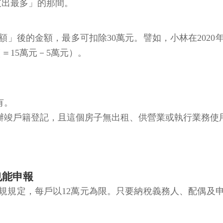
支出最多」的那間。
」後的金額，最多可扣除30萬元。譬如，小林在2020
＝15萬元－5萬元）。
有。
址辦竣戶籍登記，且這個房子無出租、供營業或執行業務使
也能申報
規規定，每戶以12萬元為限。只要納稅義務人、配偶及