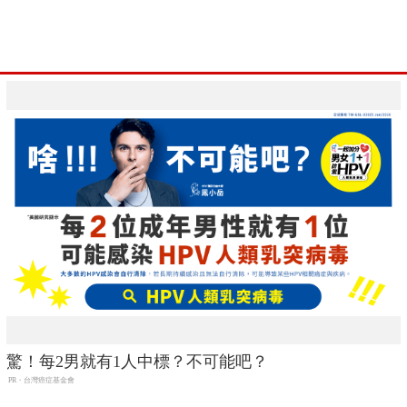
驚！每2男就有1人中標？不可能吧？
PR・台灣癌症基金會