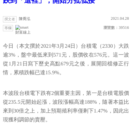
跌到「這裡」，開始分批低接
2021.04.28
陳喬泓
撰文者
瀏覽數：
39516
專欄
財富線上
今日（本文撰於2021年3月24日）台積電（2330）大跌
逾3%，盤中最低來到571元，股價收在576元。這一波
從1月21日寫下歷史高點679元之後，展開回檔修正行
情，累積跌幅已達15.9%。
本波段台積電下跌有2個重要主因，第一是台積電股價
從235.5元開始起漲，波段漲幅高達188%，隨著本益比
來到30倍之上，加上預期殖利率僅剩下1.47%，因此出
現獲利調節的賣壓。