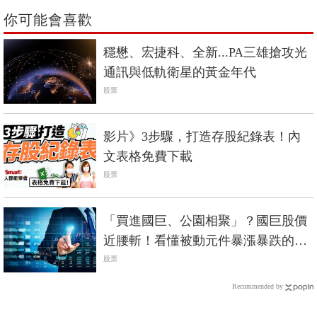
你可能會喜歡
穩懋、宏捷科、全新...PA三雄搶攻光
通訊與低軌衛星的黃金年代
股票
影片》3步驟，打造存股紀錄表！內
文表格免費下載
股票
「買進國巨、公園相聚」？國巨股價
近腰斬！看懂被動元件暴漲暴跌的隱
藏脈絡
股票
Recommended by