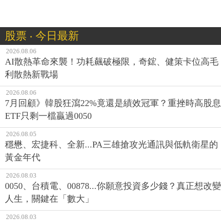
股票 ‧ 今日最新
2026.08.06
AI散熱革命來襲！功耗飆破極限，奇鋐、健策卡位高毛
利散熱新戰場
2026.08.06
7月回顧》韓股狂瀉22%竟還是績效冠軍？重挫時高股息
ETF只剩一檔贏過0050
2026.08.05
穩懋、宏捷科、全新...PA三雄搶攻光通訊與低軌衛星的
黃金年代
2026.08.03
0050、台積電、00878...你願意投資多少錢？真正想改變
人生，關鍵在「數大」
2026.08.03