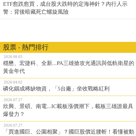
ETF愈跌愈買，成台股大跌時的定海神針？內行人示
警：背後暗藏死亡螺旋風險
股票 ‧ 熱門排行
2026.08.05
穩懋、宏捷科、全新...PA三雄搶攻光通訊與低軌衛星的
黃金年代
2026.04.02
磷化銦成稀缺物資，「5台廠」坐收戰略紅利
2026.07.27
欣興、景碩、南電...IC載板漲價潮下，載板三雄誰最具
爆發力？
2026.07.27
「買進國巨、公園相聚」？國巨股價近腰斬！看懂被動