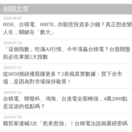
相關文章
2026.08.03
0050、台積電、00878...你願意投資多少錢？真正想改變
人生，關鍵在「數大」
2026.07.24
「這個指數」吃滿AI行情、今年漲贏台積電？台股開盤
前必先掌握2大指數
2026.07.23
從0050挑績優股賺更多？2表揭真實數據：買下全市
場，是因為對市場保持敬畏！
2026.07.22
台積電、聯發科、鴻海、台達電全面轉強，4萬2000點
是這波的低點嗎？
2026.07.20
魏哲家連喊3次「愈來愈強」！台積電法說揭重磅密碼