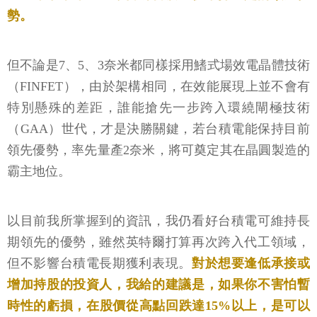
勢。
但不論是7、5、3奈米都同樣採用鰭式場效電晶體技術
（FINFET），由於架構相同，在效能展現上並不會有
特別懸殊的差距，誰能搶先一步跨入環繞閘極技術
（GAA）世代，才是決勝關鍵，若台積電能保持目前
領先優勢，率先量產2奈米，將可奠定其在晶圓製造的
霸主地位。
以目前我所掌握到的資訊，我仍看好台積電可維持長
期領先的優勢，雖然英特爾打算再次跨入代工領域，
但不影響台積電長期獲利表現。
對於想要逢低承接或
增加持股的投資人，我給的建議是，如果你不害怕暫
時性的虧損，在股價從高點回跌達15%以上，是可以