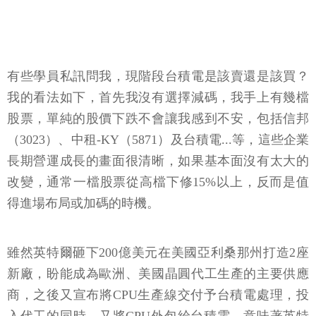
有些學員私訊問我，現階段台積電是該賣還是該買？
我的看法如下，首先我沒有選擇減碼，我手上有幾檔
股票，單純的股價下跌不會讓我感到不安，包括信邦
（3023）、中租-KY（5871）及台積電...等，這些企業
長期營運成長的畫面很清晰，如果基本面沒有太大的
改變，通常一檔股票從高檔下修15%以上，反而是值
得進場布局或加碼的時機。
雖然英特爾砸下200億美元在美國亞利桑那州打造2座
新廠，盼能成為歐洲、美國晶圓代工生產的主要供應
商，之後又宣布將CPU生產線交付予台積電處理，投