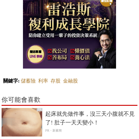
關鍵字:
儲蓄險
利率
存股
金融股
你可能會喜歡
PR
起床就先做件事，沒三天小腹就不見
了! 肚子一天天變小！
PR・新素簡