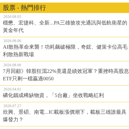
股票 ‧ 熱門排行
2026.08.05
穩懋、宏捷科、全新...PA三雄搶攻光通訊與低軌衛星的
黃金年代
2026.08.06
AI散熱革命來襲！功耗飆破極限，奇鋐、健策卡位高毛
利散熱新戰場
2026.08.06
7月回顧》韓股狂瀉22%竟還是績效冠軍？重挫時高股息
ETF只剩一檔贏過0050
2026.04.02
磷化銦成稀缺物資，「5台廠」坐收戰略紅利
2026.07.27
欣興、景碩、南電...IC載板漲價潮下，載板三雄誰最具
爆發力？