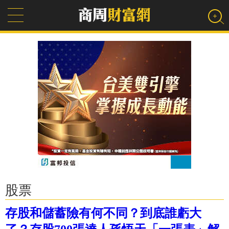
股票
存股和儲蓄險有何不同？到底誰虧大