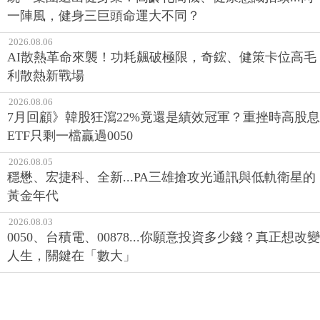
一陣風，健身三巨頭命運大不同？
2026.08.06
AI散熱革命來襲！功耗飆破極限，奇鋐、健策卡位高毛
利散熱新戰場
2026.08.06
7月回顧》韓股狂瀉22%竟還是績效冠軍？重挫時高股息
ETF只剩一檔贏過0050
2026.08.05
穩懋、宏捷科、全新...PA三雄搶攻光通訊與低軌衛星的
黃金年代
2026.08.03
0050、台積電、00878...你願意投資多少錢？真正想改變
人生，關鍵在「數大」