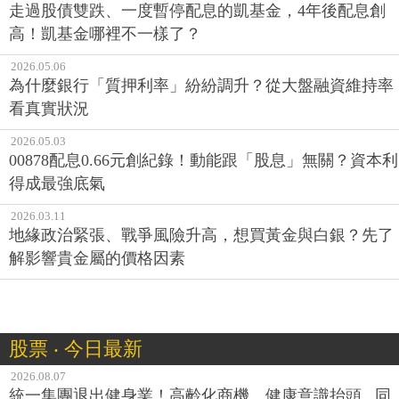
走過股債雙跌、一度暫停配息的凱基金，4年後配息創
高！凱基金哪裡不一樣了？
2026.05.06
為什麼銀行「質押利率」紛紛調升？從大盤融資維持率
看真實狀況
2026.05.03
00878配息0.66元創紀錄！動能跟「股息」無關？資本利
得成最強底氣
2026.03.11
地緣政治緊張、戰爭風險升高，想買黃金與白銀？先了
解影響貴金屬的價格因素
股票 ‧ 今日最新
2026.08.07
統一集團退出健身業！高齡化商機、健康意識抬頭...同