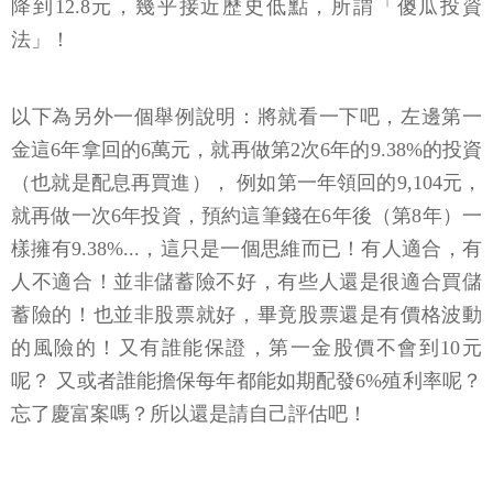
降到12.8元，幾乎接近歷史低點，所謂「傻瓜投資
法」！
以下為另外一個舉例說明：將就看一下吧，左邊第一
金這6年拿回的6萬元，就再做第2次6年的9.38%的投資
（也就是配息再買進）， 例如第一年領回的9,104元，
就再做一次6年投資，預約這筆錢在6年後（第8年）一
樣擁有9.38%...，這只是一個思維而已！有人適合，有
人不適合！並非儲蓄險不好，有些人還是很適合買儲
蓄險的！也並非股票就好，畢竟股票還是有價格波動
的風險的！又有誰能保證，第一金股價不會到10元
呢？ 又或者誰能擔保每年都能如期配發6%殖利率呢？
忘了慶富案嗎？所以還是請自己評估吧！