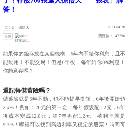
了？存股700張達人孫悟天「一張表」解
答！
2021.04.20
孫悟天
撰文者
瀏覽數：
147750
專欄
財富線上
如果你的錢存放在某個機構，6年內不給你利息，且不
能動用！不能交易！但是6年後，每年給你8%利息！
你願意存嗎？
還記得儲蓄險嗎？
儲蓄險就是6年不動，也不能提早提領，6年後開始領
2.x%！例如：20元的第一金，每年假設配1.2元，6年
後成本變成12.8元，第7年再配1.2元，殖利率就是
9.3%！哪裡可以找到高殖利率又穩定的股票！時間可