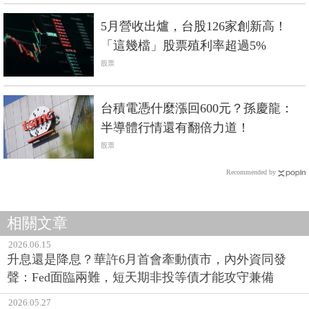
5月營收出爐，台股126家創新高！
「這幾檔」股票殖利率超過5%
股票
台積電憑什麼漲回600元？孫慶龍：
半導體行情還有翻倍力道！
股票
Recommended by
相關文章
2026.06.15
升息還是降息？華許6月首會牽動債市，內外資同發
聲：Fed面臨兩難，短天期非投等債才能攻守兼備
2026.05.27