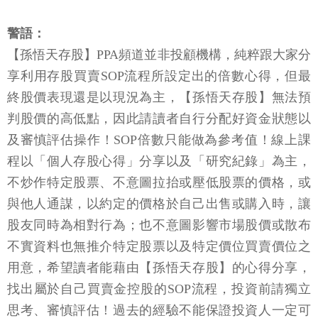
警語：
【孫悟天存股】PPA頻道並非投顧機構，純粹跟大家分
享利用存股買賣SOP流程所設定出的倍數心得，但最
終股價表現還是以現況為主，【孫悟天存股】無法預
判股價的高低點，因此請讀者自行分配好資金狀態以
及審慎評估操作！SOP倍數只能做為參考值！線上課
程以「個人存股心得」分享以及「研究紀錄」為主，
不炒作特定股票、不意圖拉抬或壓低股票的價格，或
與他人通謀，以約定的價格於自己出售或購入時，讓
股友同時為相對行為；也不意圖影響市場股價或散布
不實資料也無推介特定股票以及特定價位買賣價位之
用意，希望讀者能藉由【孫悟天存股】的心得分享，
找出屬於自己買賣金控股的SOP流程，投資前請獨立
思考、審慎評估！過去的經驗不能保證投資人一定可