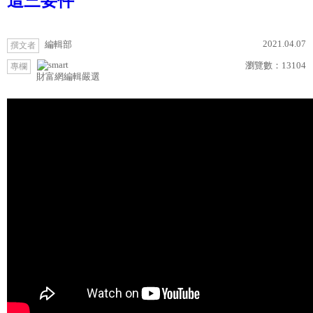
這三要件
2021.04.07
編輯部
撰文者
瀏覽數：
13104
專欄
財富網編輯嚴選