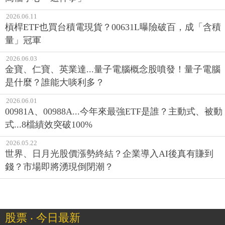
2026.06.11
槓桿ETF也買台積電現貨？00631L曝險破百，成「含積
量」冠軍
2026.06.03
金寶、仁寶、英業達...量子電腦概念股噴發！量子電腦
是什麼？誰能大啖利多？
2026.06.01
00981A、00988A...今年來最強ETF是誰？主動式、被動
式...8檔績效突破100%
2026.05.22
世界、日月光股價漲勢終結？企業導入AI後真有賺到
錢？市場即將湧現倒閉潮？
股票 ‧ 今日最新