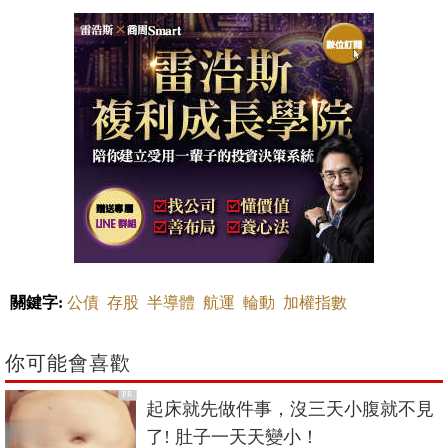
關鍵字:
公債
存股
半導體
航運
輪動
加權指數
你可能會喜歡
PR
起床就先做件事，沒三天小腹就不見
了! 肚子一天天變小！