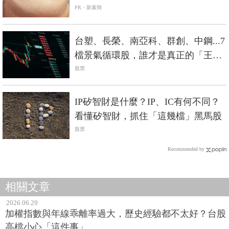
PR・新素簡
台塑、長榮、南亞科、群創、中鋼...7
檔景氣循環股，誰才是真正的「王
者」？
股票
IP矽智財是什麼？IP、IC有何不同？
看懂矽智財，抓住「這幾檔」黑馬股
股票
Recommended by
相關文章
2026.06.29
加權指數與年線乖離率過大，歷史經驗都不太好？台股
高檔小心「這件事」