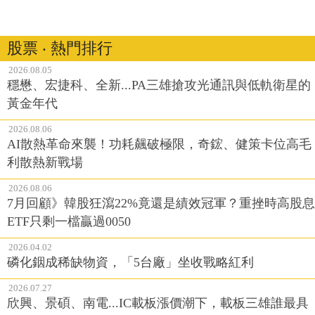
股票 ‧ 熱門排行
2026.08.05
穩懋、宏捷科、全新...PA三雄搶攻光通訊與低軌衛星的
黃金年代
2026.08.06
AI散熱革命來襲！功耗飆破極限，奇鋐、健策卡位高毛
利散熱新戰場
2026.08.06
7月回顧》韓股狂瀉22%竟還是績效冠軍？重挫時高股息
ETF只剩一檔贏過0050
2026.04.02
磷化銦成稀缺物資，「5台廠」坐收戰略紅利
2026.07.27
欣興、景碩、南電...IC載板漲價潮下，載板三雄誰最具