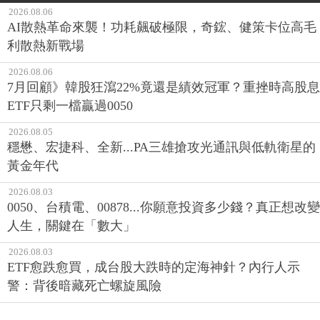
2026.08.06
AI散熱革命來襲！功耗飆破極限，奇鋐、健策卡位高毛
利散熱新戰場
2026.08.06
7月回顧》韓股狂瀉22%竟還是績效冠軍？重挫時高股息
ETF只剩一檔贏過0050
2026.08.05
穩懋、宏捷科、全新...PA三雄搶攻光通訊與低軌衛星的
黃金年代
2026.08.03
0050、台積電、00878...你願意投資多少錢？真正想改變
人生，關鍵在「數大」
2026.08.03
ETF愈跌愈買，成台股大跌時的定海神針？內行人示
警：背後暗藏死亡螺旋風險