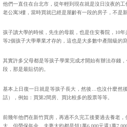
他們一直住在台北市，從年輕到現在就是沒日沒夜的工
老公寓3樓，當時買就已經是屋齡有一段的房子，不是新屋
孩子讀大學的時候，先生的母親，也是住安養院，10年
等2個孩子大學畢業才存的，這也是大多數中產階級的寫
其實許多父母都是等孩子學業完成才開始有辦法存錢，
段，那是最貼切的。
基本上日復一日就是等孩子長大，然後…也沒什麼然後
話），例如：買第2間房、買比較多的股票等等。
前幾年他們在新竹買房，再過不久完工後要過去養老，
大，但勞保年金，夫妻大約都是領1萬6,000元還1萬7,00