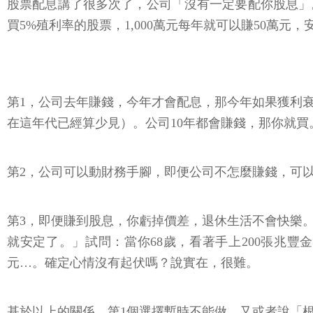
股票配息講了很多次了，公司「沒有一定要配你股息」
買5%殖利率的股票，1,000萬元每年就可以賺50
第1，公司去年賺錢，今年才會配息，那今年如果獲利衰
在這年代已經算少見）。公司10年都會賺錢，那你就買
第2，公司可以動財務手腳，即便公司不怎麼賺錢，可
第3，即便賺到股息，你虧掉價差，退休生活不會快樂
就安定了。」試問：當你68歲，看著手上200張兆豐金，
元…。確定心情沒有起伏嗎？說實在，很難。
基於以上的關係，第1個選擇暫時不能做，又或者說「