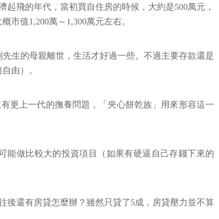
起飛的年代，當初買自住房的時候，大約是500萬元，
1,200萬～1,300萬元左右。
直到先生的母親離世，生活才好過一些。不過主要存款還是
務自由）。
還有更上一代的撫養問題，「夾心餅乾族」用來形容這一
才可能做比較大的投資項目（如果有硬逼自己存錢下來的
往後還有房貸怎麼辦？雖然只貸了5成，房貸壓力並不算