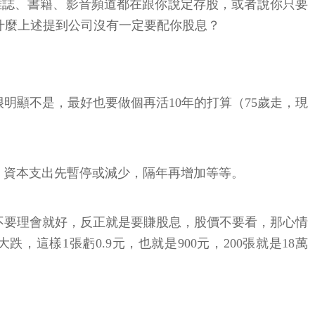
雜誌、書籍、影音頻道都在跟你說定存股，或者說你只要
為什麼上述提到公司沒有一定要配你股息？
明顯不是，最好也要做個再活10年的打算（75歲走，現
、資本支出先暫停或減少，隔年再增加等等。
不要理會就好，反正就是要賺股息，股價不要看，那心情
，這樣1張虧0.9元，也就是900元，200張就是18萬