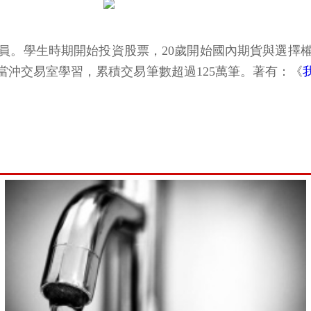
易員。學生時期開始投資股票，20歲開始國內期貨與選擇
當沖交易室學習，累積交易筆數超過125萬筆。著有：《