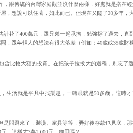
作，跟傳統的台灣家庭觀並沒什麼兩樣，好處就是搭在經濟
，想說可以住著，如此而已。但現在又隔了20多年，大概市值
共計花了400萬元，跟兄弟一起承擔，勉強撐了過去，
照，跟年輕人的想法有很大落差（例如：40歲或35歲財
包含比較大額的投資。在把孩子拉拔大的過程，別忘了
，生活就是平凡中找樂趣，一轉眼就是50多歲，這時
但是問題來了，裝潢、家具等等，弄好後存款也見底，那
0元，這樣才3萬2,000元，夠用嗎？