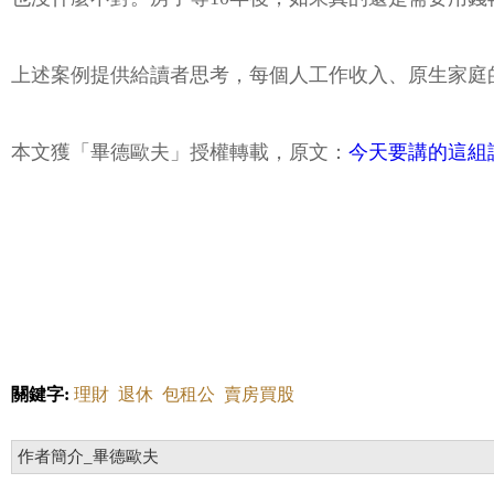
上述案例提供給讀者思考，每個人工作收入、原生家庭
本文獲「畢德歐夫」授權轉載，原文：
今天要講的這組
關鍵字:
理財
退休
包租公
賣房買股
作者簡介_畢德歐夫