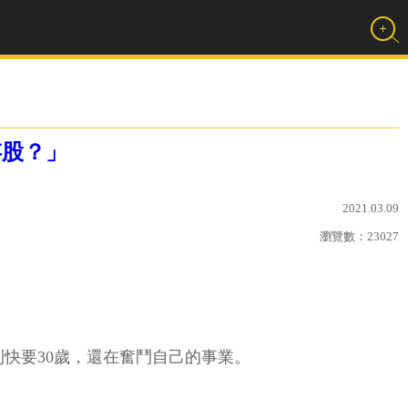
存股？」
2021.03.09
瀏覽數：
23027
則快要30歲，還在奮鬥自己的事業。