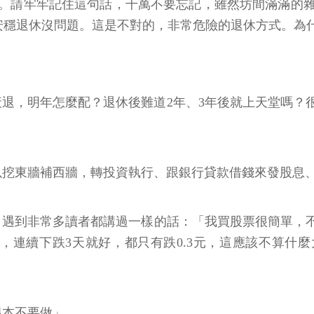
。請牢牢記住這句話，千萬不要忘記，雖然坊間滿滿的
萬元，安穩退休沒問題。這是不對的，非常危險的退休方式。
退，明年怎麼配？退休後難道2年、3年後就上天堂嗎？很
。
以挖東牆補西牆，轉投資執行、跟銀行貸款借錢來發股息
。遇到非常多讀者都講過一樣的話：「我買股票很簡單，
連續下跌3天就好，都只有跌0.3元，這應該不算什麼大跌
根本不要做」。