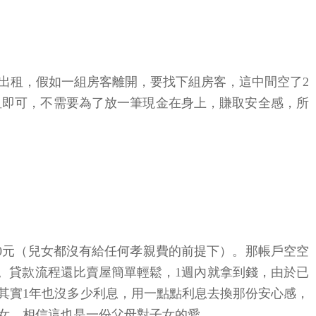
出租，假如一組房客離開，要找下組房客，這中間空了2
接收租即可，不需要為了放一筆現金在身上，賺取安全感，所
2,000元（兒女都沒有給任何孝親費的前提下）。那帳戶空空
用。貸款流程還比賣屋簡單輕鬆，1週內就拿到錢，由於已
萬元其實1年也沒多少利息，用一點點利息去換那份安心感，
兒女，相信這也是一份父母對子女的愛。