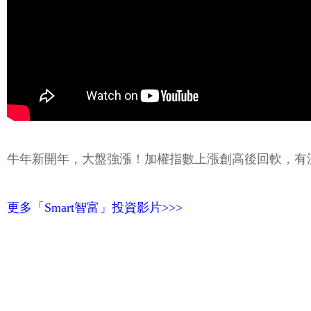
牛年新開年，大盤強漲！加權指數上漲創高後回軟，有
更多「Smart智富」投資影片>>>