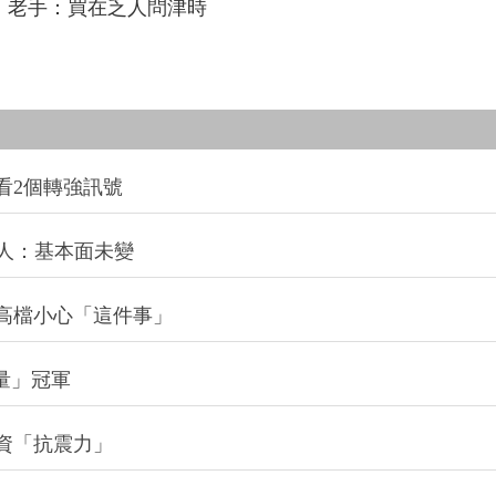
老手：買在乏人問津時
看2個轉強訊號
法人：基本面未變
高檔小心「這件事」
積量」冠軍
資「抗震力」