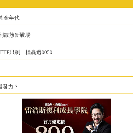
的黃金年代
利散熱新戰場
TF只剩一檔贏過0050
爆發力？