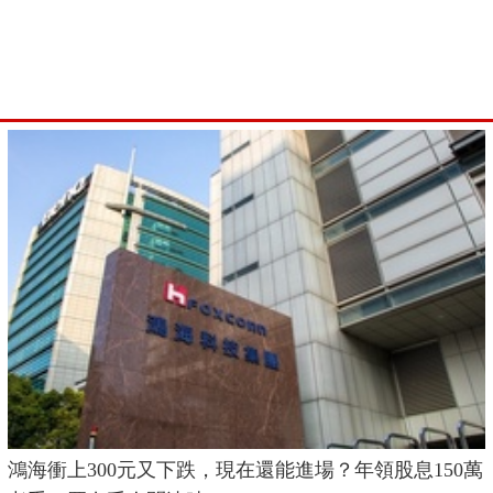
鴻海衝上300元又下跌，現在還能進場？年領股息150萬