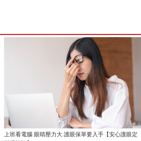
上班看電腦 眼睛壓力大 護眼保單要入手【安心護眼定