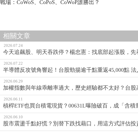
戰場：CoWoS、CoPoS、CoWoP誰勝出？
相關文章
2026.07.24
今天追飆股、明天吞跌停？楊忠憲：找底部起漲股，先
2026.07.22
半導體反攻號角響起！台股勁揚逾千點重返45,000點 
2026.06.29
加權指數與年線乖離率過大，歷史經驗都不太好？台股
2026.06.11
槓桿ETF也買台積電現貨？00631L曝險破百，成「含
2026.06.10
股市震盪千點好慌？別替下跌找藉口，用這方式評估投