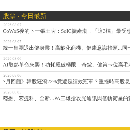
股票 ‧ 今日最新
2026.08.07
CoWoS後的下一張王牌：SoIC擴產潮，「這3檔」最受
2026.08.07
統一集團退出健身業！高齡化商機、健康意識抬頭...
2026.08.06
AI散熱革命來襲！功耗飆破極限，奇鋐、健策卡位高毛
2026.08.06
7月回顧》韓股狂瀉22%竟還是績效冠軍？重挫時高股息E
2026.08.05
穩懋、宏捷科、全新...PA三雄搶攻光通訊與低軌衛星