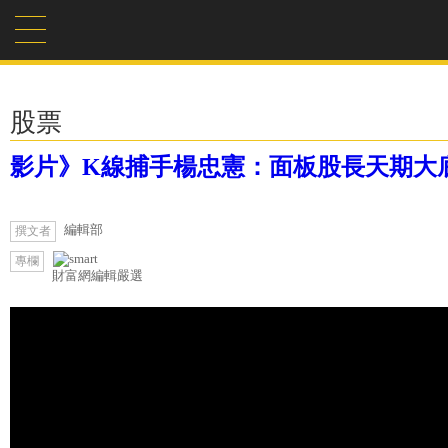
股票
影片》K線捕手楊忠憲：面板股長天期大
編輯部
撰文者
專欄
財富網編輯嚴選