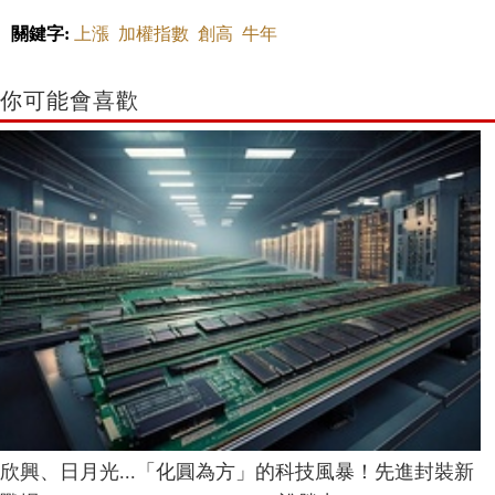
關鍵字:
上漲
加權指數
創高
牛年
你可能會喜歡
欣興、日月光...「化圓為方」的科技風暴！先進封裝新