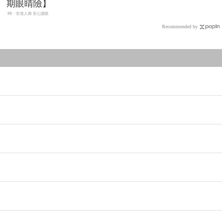
期眼睛險】
PR・安達人壽 安心護眼
Recommended by