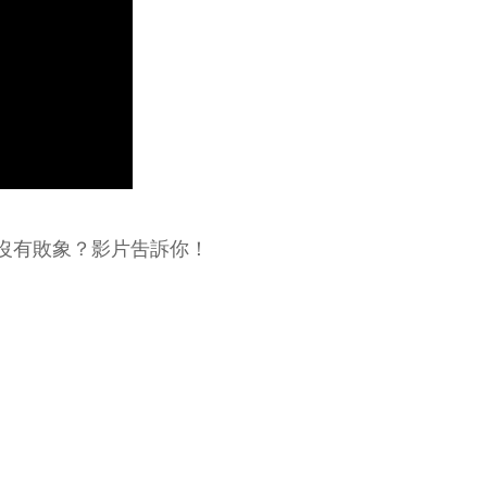
沒有敗象？影片吿訴你！