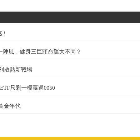
惠！
同一陣風，健身三巨頭命運大不同？
利散熱新戰場
TF只剩一檔贏過0050
的黃金年代