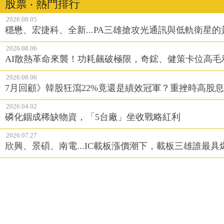
股票 ‧ 熱門排行
2026.08.05
穩懋、宏捷科、全新...PA三雄搶攻光通訊與低軌衛星
2026.08.06
AI散熱革命來襲！功耗飆破極限，奇鋐、健策卡位高毛
2026.08.06
7月回顧》韓股狂瀉22%竟還是績效冠軍？重挫時高股息E
2026.04.02
磷化銦成稀缺物資，「5台廠」坐收戰略紅利
2026.07.27
欣興、景碩、南電...IC載板漲價潮下，載板三雄誰最具