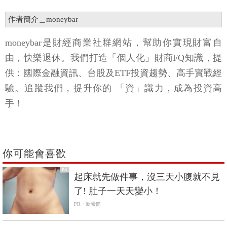
作者簡介＿moneybar
moneybar是財經商業社群網站，幫助你實現財富自
由，快樂退休。我們打造「個人化」財商FQ知識，提
供：國際金融資訊、台股及ETF投資趨勢、高手實戰經
驗。追蹤我們，提升你的 「資」識力，成為投資高
手！
你可能會喜歡
PR
起床就先做件事，沒三天小腹就不見
了! 肚子一天天變小！
PR・新素簡