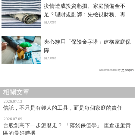
疫情造成投資虧損、家庭預備金不
足？理財規劃師：先檢視財務、再談
投資
個人理財
夾心族用「保險金字塔」建構家庭保
障
個人理財
Recommended by
相關文章
2026.07.13
信託，不只是有錢人的工具，而是每個家庭的責任
2026.07.09
台股創高下一步怎麼走？ 「落袋保值學」 重倉超蛋黃
區的最好時機