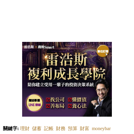
關鍵字:
理財
儲蓄
記帳
財務
預算
財富
moneybar