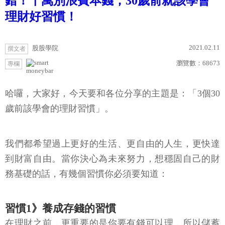
錯！千萬別浪費本錢，30歲前就該學會
理財好習慣！
2021.02.11
股股學院
撰文者
瀏覽數：
68673
專欄
moneybar
哈囉，大家好，今天要和各位分享的主題是：「3個30
歲前該學會的理財習慣」。
我們都希望過上更好的生活、更自由的人生，更快達
到財富自由。當你決心為未來努力，想穩固自己的財
務基礎的話，有幾個習慣你必須要知道：
習慣1》養成存錢的習慣
在理財之前，更重要的是你要有錢可以理，所以儲蓄