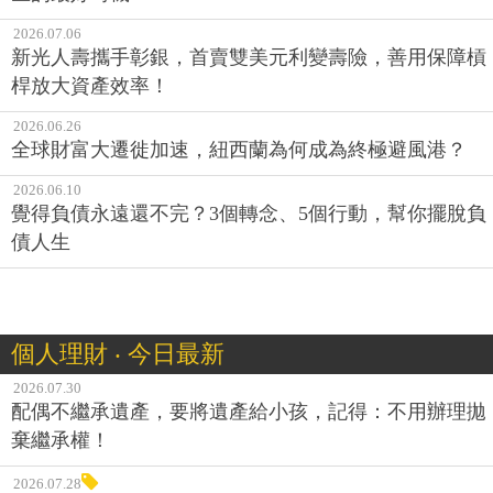
2026.07.06
新光人壽攜手彰銀，首賣雙美元利變壽險，善用保障槓
桿放大資產效率！
2026.06.26
全球財富大遷徙加速，紐西蘭為何成為終極避風港？
2026.06.10
覺得負債永遠還不完？3個轉念、5個行動，幫你擺脫負
債人生
個人理財 ‧ 今日最新
2026.07.30
配偶不繼承遺產，要將遺產給小孩，記得：不用辦理拋
棄繼承權！
2026.07.28