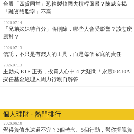
台股「四貸同堂」恐複製韓國去槓桿風暴？陳威良揭
「融資體脂率」不高
2026.07.14
「兄弟姊妹特留分」將刪除，哪些人會受影響？該怎麼
應對？
2026.07.13
信託，不只是有錢人的工具，而是每個家庭的責任
2026.07.13
主動式 ETF 正夯，投資人心中 4 大疑問！永豐00410A
擬任基金經理人周力行親自解答
個人理財 ‧ 熱門排行
2026.06.10
覺得負債永遠還不完？3個轉念、5個行動，幫你擺脫負