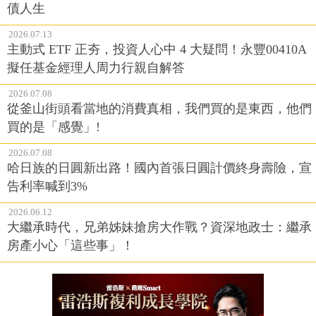
債人生
2026.07.13
主動式 ETF 正夯，投資人心中 4 大疑問！永豐00410A
擬任基金經理人周力行親自解答
2026.07.08
從釜山街頭看當地的消費真相，我們買的是東西，他們
買的是「感覺」!
2026.07.08
哈日族的日圓新出路！國內首張日圓計價終身壽險，宣
告利率喊到3%
2026.06.12
大繼承時代，兄弟姊妹搶房大作戰？資深地政士：繼承
房產小心「這些事」！