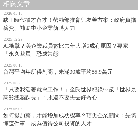
相關文章
2026.05.19
缺工時代攬才留才！勞動部推育兒友善方案：政府負擔
薪資、補助中小企業新聘人力
2025.12.29
AI衝擊？美企業裁員數比去年大增5成有原因？專家：
「永久裁員」恐成常態
2025.08.18
台灣平均年所得創高，未滿30歲平均55.9萬元
2025.06.25
「只要我活著就會工作！」金氏世界紀錄92歲「世界最
高齡總務課長」：永遠不要失去好奇心
2025.06.08
如何提加薪，才能增加成功機率？頂尖企業顧問：先搞
懂這件事，成為值得公司投資的人才