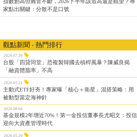
指數創高但雜音不斷，2026下半年該追高還是觀望？專
家點出關鍵：分散不是口號
觀點新聞 ‧ 熱門排行
2026.07.28
台股「四貸同堂」恐複製韓國去槓桿風暴？陳威良揭
「融資體脂率」不高
2026.05.21
主動式ETF好夯！專家曝「核心＋衛星」混搭策略：用
被動型當定海神針
2026.08.04
基金規模2年增近70%！第一金投信董事長尤昭文：投信
迎向大資產管理時代
2026.05.29