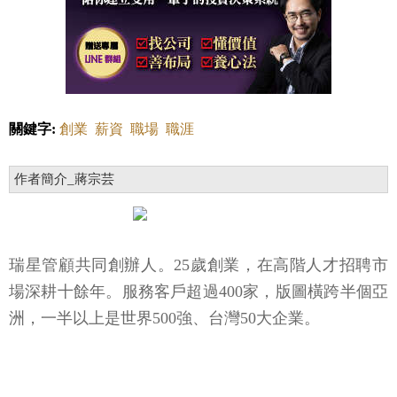
關鍵字:
創業
薪資
職場
職涯
作者簡介_蔣宗芸
瑞星管顧共同創辦人。25歲創業，在高階人才招聘市
場深耕十餘年。服務客戶超過400家，版圖橫跨半個亞
洲，一半以上是世界500強、台灣50大企業。