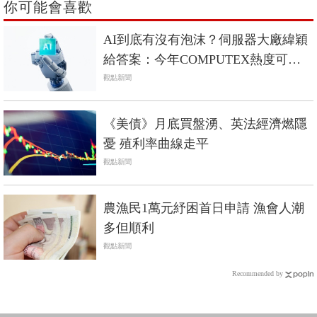
你可能會喜歡
AI到底有沒有泡沫？伺服器大廠緯穎
給答案：今年COMPUTEX熱度可
期！
觀點新聞
《美債》月底買盤湧、英法經濟燃隱
憂 殖利率曲線走平
觀點新聞
農漁民1萬元紓困首日申請 漁會人潮
多但順利
觀點新聞
Recommended by