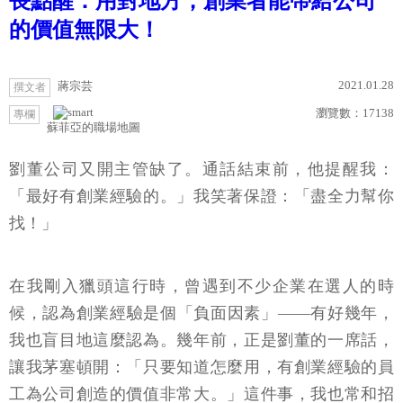
長點醒：用對地方，創業者能帶給公司
的價值無限大！
2021.01.28
蔣宗芸
撰文者
瀏覽數：
17138
專欄
蘇菲亞的職場地圖
劉董公司又開主管缺了。通話結束前，他提醒我：
「最好有創業經驗的。」我笑著保證：「盡全力幫你
找！」
在我剛入獵頭這行時，曾遇到不少企業在選人的時
候，認為創業經驗是個「負面因素」——有好幾年，
我也盲目地這麼認為。幾年前，正是劉董的一席話，
讓我茅塞頓開：「只要知道怎麼用，有創業經驗的員
工為公司創造的價值非常大。」這件事，我也常和招