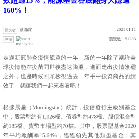
效超過15%，能源基金谷底翻身大賺逾
160%！
2021.01.11
蔡瀚霆
撰文者
瀏覽數：
51286
專欄
moneybar
走過新冠肺炎疫情籠罩的一年，新的一年除了期許全
球疫情能在疫苗問世後盡速降溫，進而走出疫情陰霾
之外，也是時候回頭檢視過去一年手中投資商品的績
效了。就讓我們一起來看看吧！
根據晨星（Morningstar）統計，投信發行主級別基金
中，股票型約有1,026檔、債券型約478檔、股債混合型
約185檔、貨幣市場型約70檔。其中，股票型基金2020
年平均報酬率15.64%，遙遙領先其他類型基金；其