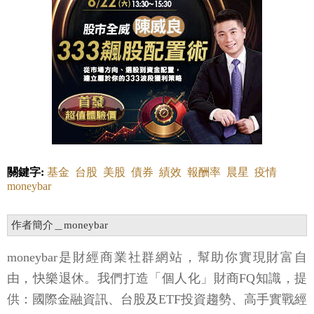
關鍵字:
基金
台股
美股
債券
績效
報酬率
晨星
疫情
moneybar
作者簡介＿moneybar
moneybar是財經商業社群網站，幫助你實現財富自
由，快樂退休。我們打造「個人化」財商FQ知識，提
供：國際金融資訊、台股及ETF投資趨勢、高手實戰經