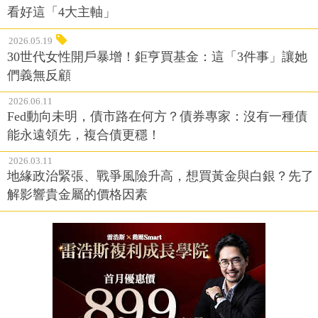
看好這「4大主軸」
2026.05.19
30世代女性開戶暴增！鉅亨買基金：這「3件事」讓她
們義無反顧
2026.06.11
Fed動向未明，債市路在何方？債券專家：沒有一種債
能永遠領先，複合債更穩！
2026.03.11
地緣政治緊張、戰爭風險升高，想買黃金與白銀？先了
解影響貴金屬的價格因素