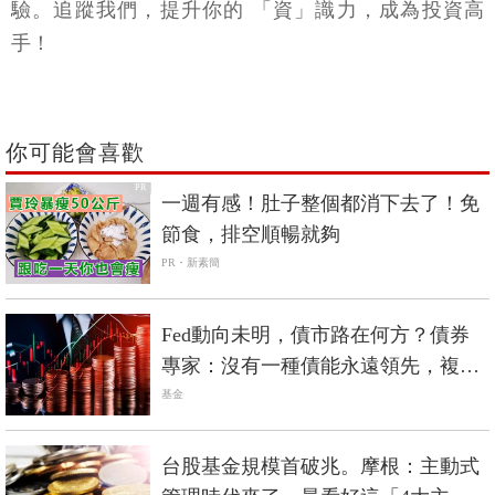
驗。追蹤我們，提升你的 「資」識力，成為投資高
手！
你可能會喜歡
PR
一週有感！肚子整個都消下去了！免
節食，排空順暢就夠
PR・新素簡
Fed動向未明，債市路在何方？債券
專家：沒有一種債能永遠領先，複合
債更穩！
基金
台股基金規模首破兆。摩根：主動式