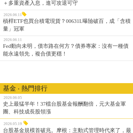
＋多重資產入息，進可攻退可守
2026.06.11
槓桿ETF也買台積電現貨？00631L曝險破百，成「含積
量」冠軍
2026.06.11
Fed動向未明，債市路在何方？債券專家：沒有一種債
能永遠領先，複合債更穩！
基金 ‧ 熱門排行
2026.06.05
史上最猛半年！37檔台股基金報酬翻倍，元大基金軍
團、科技成長股領漲
2026.05.19
台股基金規模首破兆。摩根：主動式管理時代來了，最