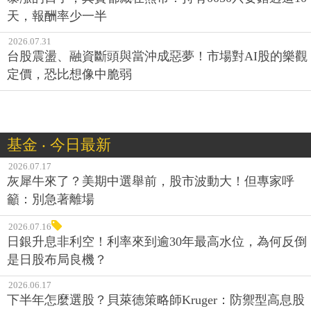
天，報酬率少一半
2026.07.31
台股震盪、融資斷頭與當沖成惡夢！市場對AI股的樂觀
定價，恐比想像中脆弱
基金 ‧ 今日最新
2026.07.17
灰犀牛來了？美期中選舉前，股市波動大！但專家呼
籲：別急著離場
2026.07.16
日銀升息非利空！利率來到逾30年最高水位，為何反倒
是日股布局良機？
2026.06.17
下半年怎麼選股？貝萊德策略師Kruger：防禦型高息股