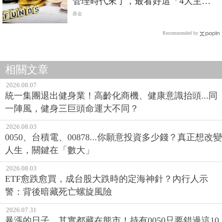
管理時代來了，最看好這「4大主
軸」
基金
Recommended by
相關文章
2026.08.07
統一集團退出健身業！高齡化商機、健康意識抬頭...同
一陣風，健身三巨頭命運大不同？
2026.08.03
0050、台積電、00878...你願意投資多少錢？真正想改變
人生，關鍵在「數大」
2026.08.03
ETF愈跌愈買，成台股大跌時的定海神針？內行人示
警：背後暗藏死亡螺旋風險
2026.07.31
暴漲的日子，其實都藏在熊市！持有0050只要錯過這10