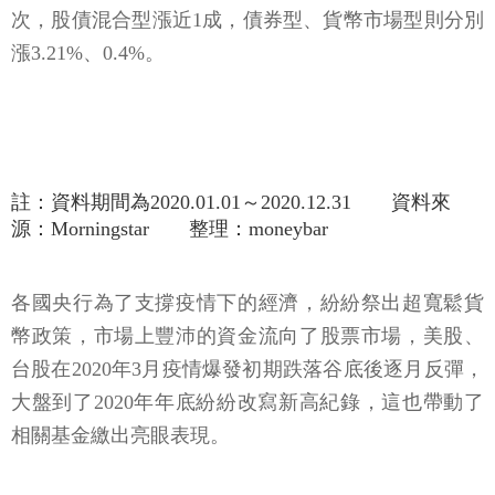
次，股債混合型漲近1成，債券型、貨幣市場型則分別
漲3.21%、0.4%。
註：資料期間為2020.01.01～2020.12.31 資料來
源：Morningstar 整理：moneybar
各國央行為了支撐疫情下的經濟，紛紛祭出超寬鬆貨
幣政策，市場上豐沛的資金流向了股票市場，美股、
台股在2020年3月疫情爆發初期跌落谷底後逐月反彈，
大盤到了2020年年底紛紛改寫新高紀錄，這也帶動了
相關基金繳出亮眼表現。