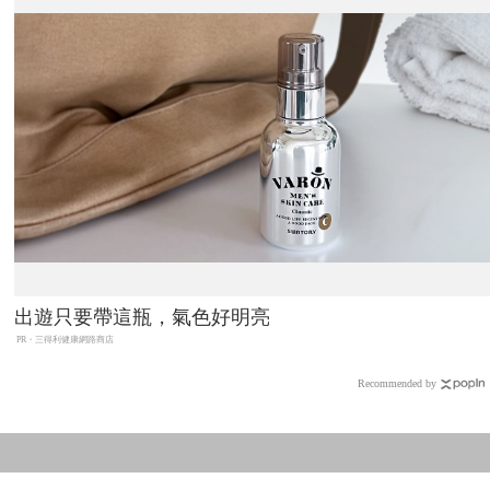
出遊只要帶這瓶，氣色好明亮
PR・三得利健康網路商店
Recommended by