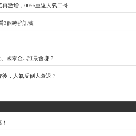
氣再激增，0056重返人氣二哥
看2個轉強訊號
、國泰金...誰最會賺？
光掛牌後，人氣反倒大衰退？
惠！