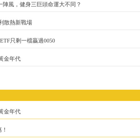
同一陣風，健身三巨頭命運大不同？
利散熱新戰場
TF只剩一檔贏過0050
的黃金年代
的黃金年代
惠！