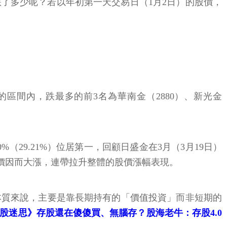
了多少呢？若以年初第一天交易日（1月2日）的股價，
的區間內，跌最多的前3名為華南金（2880）、新光金
29.21%）位居第一，回顧日盛金在3月（3月19日）
股價因而大漲，連帶拉升整體的股價漲幅表現。
本質來說，主要是靠長期持有的「價值投資」而非短期的
股迷思》存股還在傻傻買、無腦存？股海老牛：存股4.0