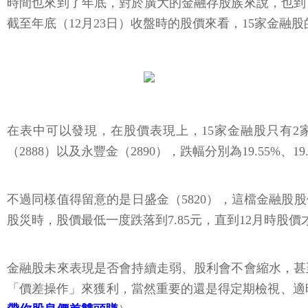
時間也來到了年底，對於廣大的金融存股族來說，也到
截至年底（12月23日）收盤時的股價來看，15家金融
在表中可以發現，在股價表現上，15家金融股只有2家
（2888）以及永豐金（2890），跌幅分別為19.55%、19.
不過同樣值得留意的是日盛金（5820），這檔金融股股
股災時，股價最低一度跌落到7.85元，直到12月時
金融股未來表現是否會持續走弱、股利會不會縮水，甚
「價差操作」來獲利，當然重要的還是得定期檢視、適