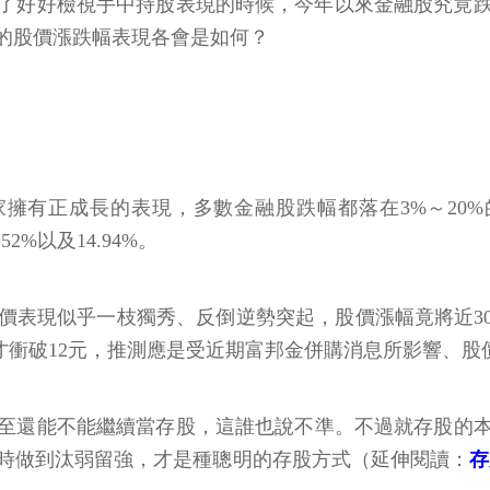
了好好檢視手中持股表現的時候，今年以來金融股究竟跌
股的股價漲跌幅表現各會是如何？
擁有正成長的表現，多數金融股跌幅都落在3%～20%
52%以及14.94%。
價表現似乎一枝獨秀、反倒逆勢突起，股價漲幅竟將近30%（
股價才衝破12元，推測應是受近期富邦金併購消息所影響、
至還能不能繼續當存股，這誰也說不準。不過就存股的
時做到汰弱留強，才是種聰明的存股方式（延伸閱讀：
存