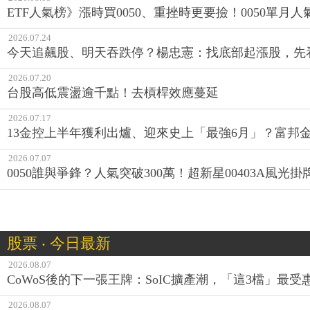
ETF人氣榜》漲時買0050、重挫時更要撿！0050單月人
2026.07.24
今天追飆股、明天吞跌停？楊忠憲：找底部起漲股，先
2026.07.20
台股高低震盪逾千點！去槓桿效應蔓延
2026.07.17
13金控上半年獲利出爐、迎來史上「最強6月」？富邦金
2026.07.07
0050誰與爭鋒？人氣突破300萬！超新星00403A風
股票 ‧ 今日最新
2026.08.07
CoWoS後的下一張王牌：SoIC擴產潮，「這3檔」最受
2026.08.07