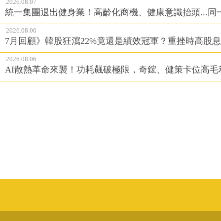
2026.08.07
統一集團退出健身業！高齡化商機、健康意識抬頭...
2026.08.06
7月回顧》韓股狂瀉22%竟還是績效冠軍？重挫時高股息E
2026.08.06
AI散熱革命來襲！功耗飆破極限，奇鋐、健策卡位高毛