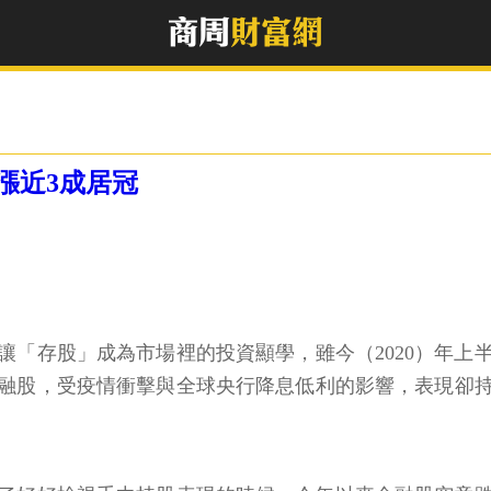
金漲近3成居冠
頭，讓「存股」成為市場裡的投資顯學，雖今（2020）年
融股，受疫情衝擊與全球央行降息低利的影響，表現卻