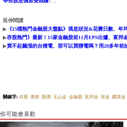
帶你股息價差雙頭賺
）。
延伸閱讀
▶
《15檔熱門金融股大盤點》填息狀況&花費日數、年
▶
存股熱門》最新！15家金融股前11月EPS出爐、富邦金
▶
買不起飆漲的台積電、那可以買聯電嗎？用20多年前
關鍵字:
存股
價差
股價
玉山金
金融股
富邦金
現金
國票金
你可能會喜歡