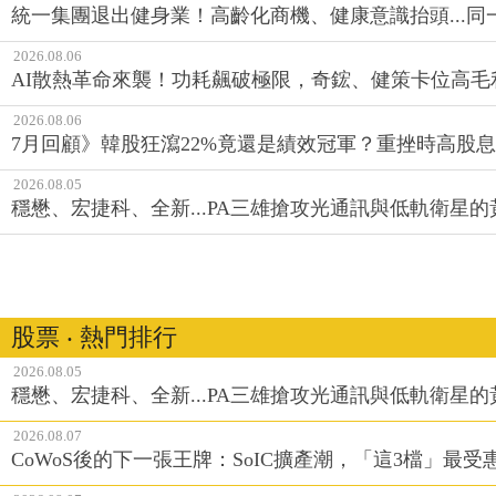
統一集團退出健身業！高齡化商機、健康意識抬頭...
2026.08.06
AI散熱革命來襲！功耗飆破極限，奇鋐、健策卡位高毛
2026.08.06
7月回顧》韓股狂瀉22%竟還是績效冠軍？重挫時高股息E
2026.08.05
穩懋、宏捷科、全新...PA三雄搶攻光通訊與低軌衛星
股票 ‧ 熱門排行
2026.08.05
穩懋、宏捷科、全新...PA三雄搶攻光通訊與低軌衛星
2026.08.07
CoWoS後的下一張王牌：SoIC擴產潮，「這3檔」最受