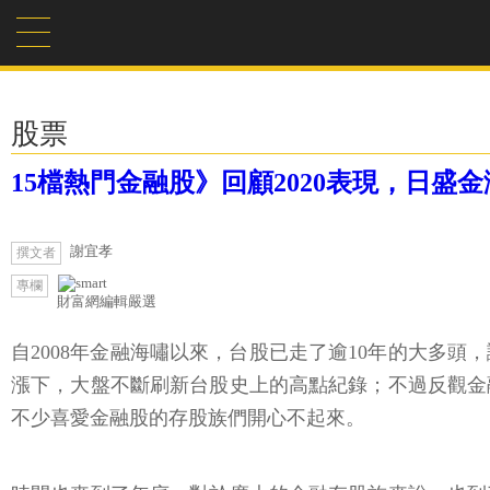
股票
15檔熱門金融股》回顧2020表現，日盛
謝宜孝
撰文者
專欄
財富網編輯嚴選
自2008年金融海嘯以來，台股已走了逾10年的大多
漲下，大盤不斷刷新台股史上的高點紀錄；不過反觀金
不少喜愛金融股的存股族們開心不起來。