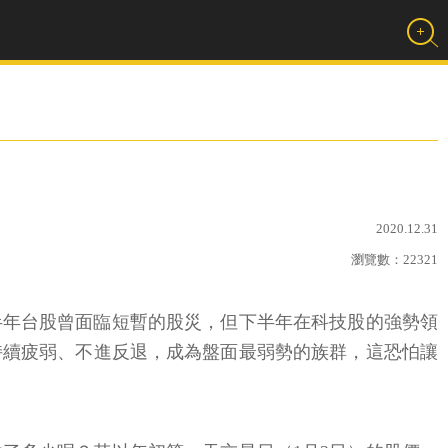
2020.12.31
瀏覽數：
22321
上半年台股曾面臨短暫的股災，但下半年在科技股的強勢領
持續疲弱、不進反退，成為盤面最弱勢的族群，這恐怕讓