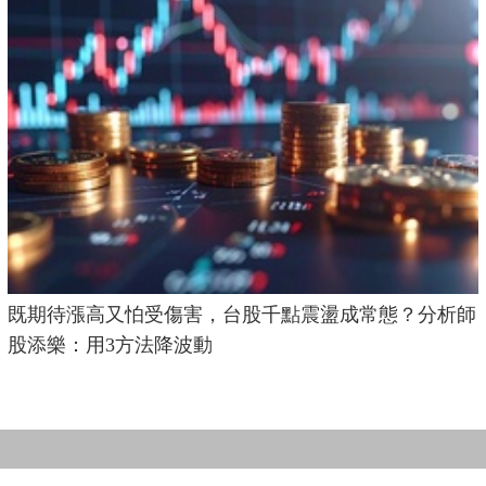
既期待漲高又怕受傷害，台股千點震盪成常態？分析師
股添樂：用3方法降波動