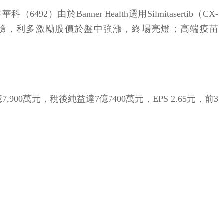
anner Health選用Silmitasertib（CX-
人體臨床試驗，利多激勵股價於盤中強漲，終場亮燈；高端疫苗
900萬元，稅後純益達7億7400萬元，EPS 2.65元，前3