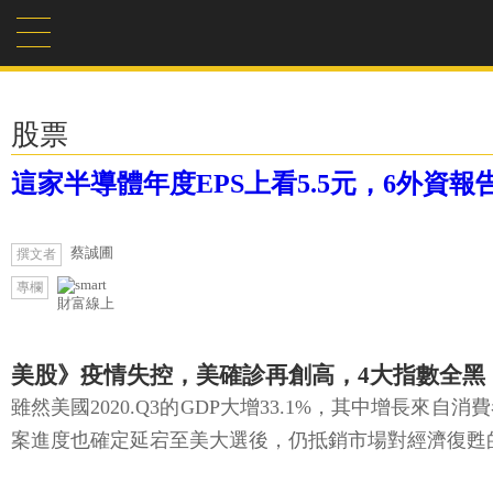
股票
這家半導體年度EPS上看5.5元，6外資
蔡誠圃
撰文者
專欄
財富線上
美股》疫情失控，美確診再創高，4大指數全黑
雖然美國2020.Q3的GDP大增33.1%，其中增長來
案進度也確定延宕至美大選後，仍抵銷市場對經濟復甦的樂