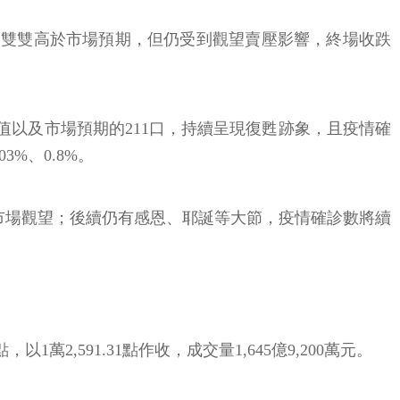
.93美元，雙雙高於市場預期，但仍受到觀望賣壓影響，終場收跌
前值以及市場預期的211口，持續呈現復甦跡象，且疫情確
%、0.8%。
市場觀望；後續仍有感恩、耶誕等大節，疫情確診數將續
2,591.31點作收，成交量1,645億9,200萬元。