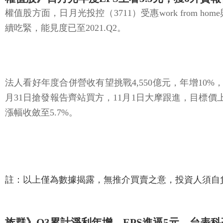
權值股方面，日月光投控（3711）受惠work from 
續吃緊，能見度已至2021.Q2。
法人看好年度合併營收有望挑戰4,550億元，年增10%，
月31日搶發報告齊站買方，11月1日大摩跟進，目標價
漲幅收斂至5.7%。
註：以上僅為數據揭露，無推介買賣之意，投資人須
族群》Q3累計淨利年增，EPS進逼5元，台表