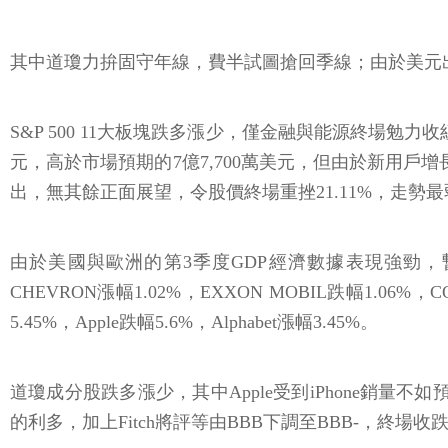
其中道瓊力拚固守年線，費半試圖搶回季線；由於美元出現部
S&P 500 11大板塊跌多漲少，僅金融與能源終場勉力
元，高於市場預期的7億7,700萬美元，但由於新用戶增
出，無其餘正面展望，令股價終場重挫21.11%，走勢最
由於美國與歐洲的第3季度GDP經濟數據表現強勁
CHEVRON漲幅1.02%，EXXON MOBIL跌幅1.06%，C
5.45%，Apple跌幅5.6%，Alphabet漲幅3.45%。
道瓊成分股跌多漲少，其中Apple受到iPhone銷量
的利多，加上Fitch將評等由BBB下調至BBB-，終場收跌2