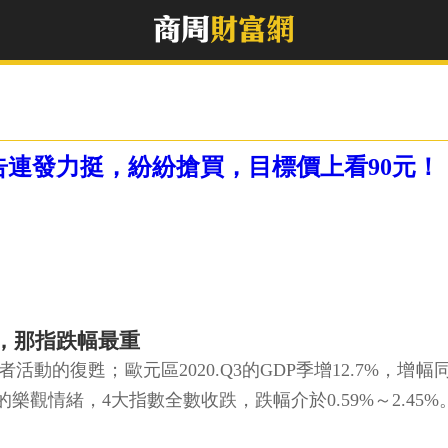
報告連發力挺，紛紛搶買，目標價上看90元！
，那指跌幅最重
自消費者活動的復甦；歐元區2020.Q3的GDP季增12.7
觀情緒，4大指數全數收跌，跌幅介於0.59%～2.45%