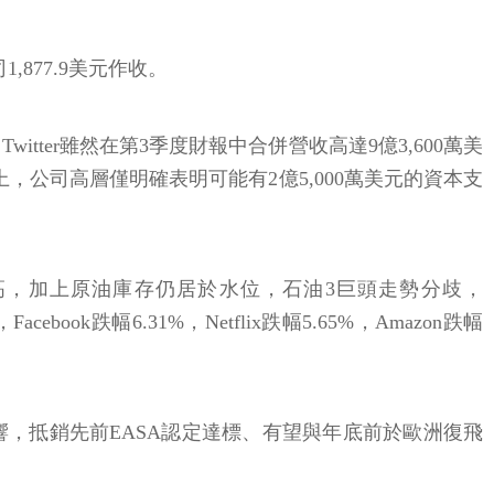
877.9美元作收。
tter雖然在第3季度財報中合併營收高達9億3,600萬美
上，公司高層僅明確表明可能有2億5,000萬美元的資本支
高，加上原油庫存仍居於水位，石油3巨頭走勢分歧，
ebook跌幅6.31%，Netflix跌幅5.65%，Amazon跌幅
發影響，抵銷先前EASA認定達標、有望與年底前於歐洲復飛