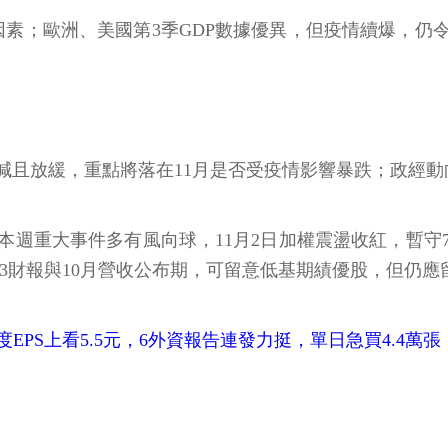
因素；歐洲、美國第3季GDP數據優異，但疫情續爆，仍
減且放緩，重點將落在11月是否受疫情影響暴跌；政經動
週重大事件多有風向球，11月2日加權震盪收紅，暫守7
0.Q3財報與10月營收公布期，可留意低基期績優股，但仍
度EPS上看5.5元，6外資報告連發力挺，單日急買4.4萬張