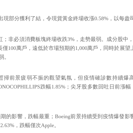
分獲利了結，令現貨黃金終場收漲0.58%，以每盎司1,
收紅；非必須消費板塊終場收跌3%，走勢最弱。成分股中，Twi
長僅100萬戶，遠低於市場預期的1,000萬戶，同時於展望
弱。
，暫掃前景疲弱不振的觀望氣氛，但疫情確診數持續爆
ONOCOPHILLIPS跌幅1.85%；尖牙股多數回吐日前漲幅，Fac
不如預期的影響，跌幅最重；Boeing前景持續受到疫情爆
.63%，跌幅僅次Apple。