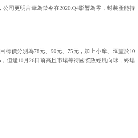
預期，公司更明言華為禁令在2020.Q4影響為零，封裝產能持
，目標價分別為78元、90元、75元，加上小摩、匯豐於10
%，但逢10月26日前高且市場等待國際政經風向球，終場