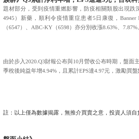
題材部分，受到疫情重燃影響，防疫相關類股出現跌深反彈，毛寶（
4945）新藥，順利令疫情重症患者5日康復，Banne
（6547）、ABC-KY（6598）亦分別收漲8.63%、7.87
由於步入2020.Q3財報公布與10月營收公布時期，盤面主流重
季稅後純益年增4.94%，且累計EPS達4.97元，激
註：以上僅為數據揭露，無推介買賣之意，投資人須