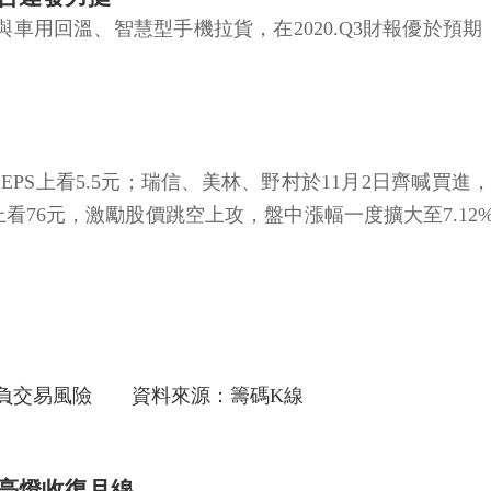
home與車用回溫、智慧型手機拉貨，在2020.Q3財報優於
EPS上看5.5元；瑞信、美林、野村於11月2日齊喊買進
上看76元，激勵股價跳空上攻，盤中漲幅一度擴大至7.12
自負交易風險 資料來源：籌碼K線
科亮燈收復月線