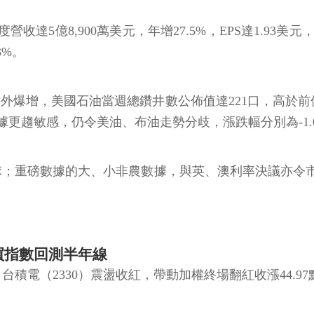
季度營收達5億8,900萬美元，年增27.5%，EPS達1
3%。
意外爆增，美國石油當週總鑽井數公佈值達221口，高於
趨敏感，仍令美油、布油走勢分歧，漲跌幅分別為-1.03
向球；重磅數據的大、小非農數據，與英、澳利率決議亦令
買指數回測半年線
（2330）震盪收紅，帶動加權終場翻紅收漲44.97點，以1萬