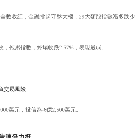
股指數全數收紅，金融挑起守盤大樑；29大類股指數漲多跌
作收，拖累指數，終場收跌2.57%，表現最弱。
負交易風險
000萬元，投信為-6億2,500萬元。
報告連發力挺