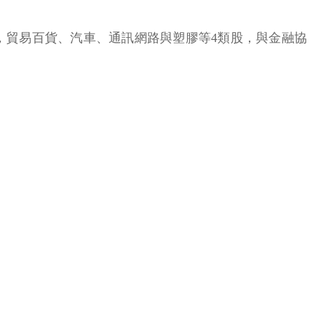
少，貿易百貨、汽車、通訊網路與塑膠等4類股，與金融協