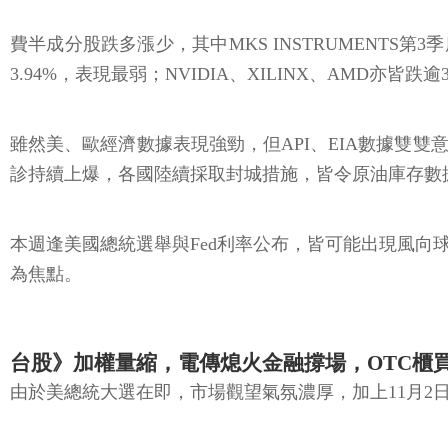
費半成分股跌多漲少，其中MKS INSTRUMENTS第3
3.94%，表現最弱；NVIDIA、XILINX、AMD亦皆跌逾
雖然美、歐經濟數據表現強勁，但API、EIA數據雙雙
診持續上爆，各國陸續採取封城措施，皆令原油庫存數據更
本週逢美國總統選舉與Fed利率公布，皆可能出現風
為焦點。
台股》加權量縮，電傳熄火金融撐場，OTC櫃
由於美總統大選在即，市場觀望氣氛濃厚，加上11月2日台積電