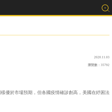
2020.11.03
瀏覽數：
35792
%，增幅同樣優於市場預期，但各國疫情確診創高，美國在紓困法
。