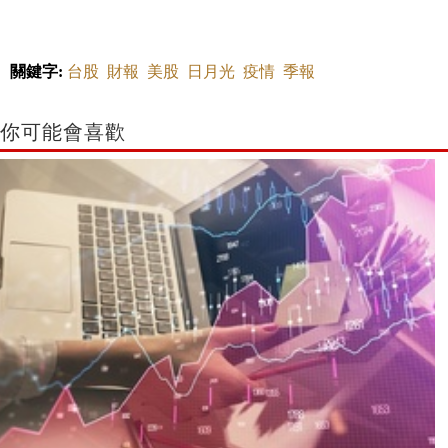
關鍵字:
台股
財報
美股
日月光
疫情
季報
你可能會喜歡