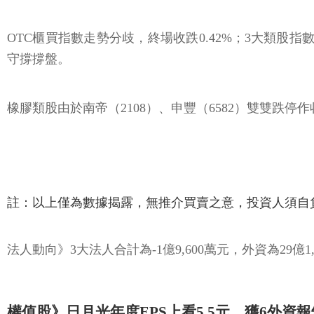
OTC櫃買指數走勢分歧，終場收跌0.42%；3大類
守撐撐盤。
橡膠類股由於南帝（2108）、申豐（6582）雙雙跌停
註：以上僅為數據揭露，無推介買賣之意，投資人須自
法人動向》3大法人合計為-1億9,600萬元，外資為29億1,
權值股》日月光年度EPS上看5.5元，獲6外資