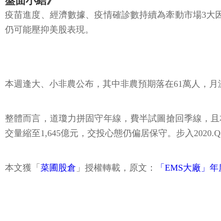
盤面小結》
疫苗進度、經濟數據、疫情確診數持續為牽動市場3大
仍可能壓抑美股表現。
本週逢大、小非農公布，其中非農預期落在61萬人，月
整體而言，道瓊力拼固守年線，費半試圖搶回季線，且本
交量縮至1,645億元，交投心態仍偏居保守。步入202
本文獲「
菜圃股倉
」授權轉載，原文：
「EMS大廠」年