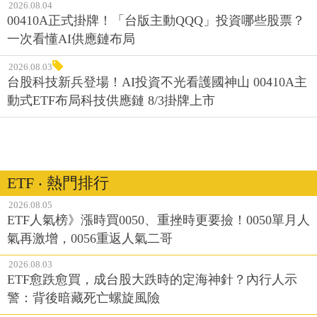
2026.08.04
00410A正式掛牌！「台版主動QQQ」投資哪些股票？
一次看懂AI供應鏈布局
2026.08.03
台股科技新兵登場！AI投資不光看護國神山 00410A主
動式ETF布局科技供應鏈 8/3掛牌上市
ETF ‧ 熱門排行
2026.08.05
ETF人氣榜》漲時買0050、重挫時更要撿！0050單月人
氣再激增，0056重返人氣二哥
2026.08.03
ETF愈跌愈買，成台股大跌時的定海神針？內行人示
警：背後暗藏死亡螺旋風險