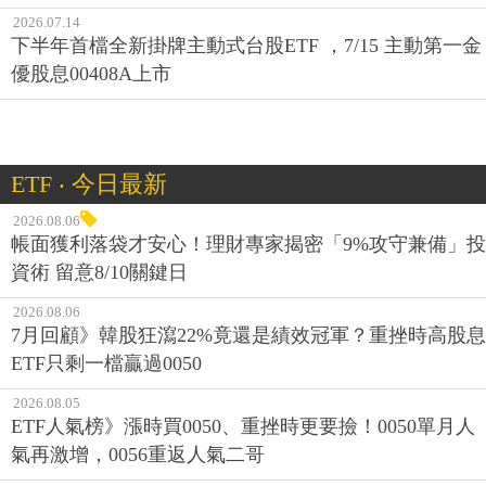
2026.07.14
下半年首檔全新掛牌主動式台股ETF ，7/15 主動第一金
優股息00408A上市
ETF ‧ 今日最新
2026.08.06
帳面獲利落袋才安心！理財專家揭密「9%攻守兼備」投
資術 留意8/10關鍵日
2026.08.06
7月回顧》韓股狂瀉22%竟還是績效冠軍？重挫時高股息
ETF只剩一檔贏過0050
2026.08.05
ETF人氣榜》漲時買0050、重挫時更要撿！0050單月人
氣再激增，0056重返人氣二哥