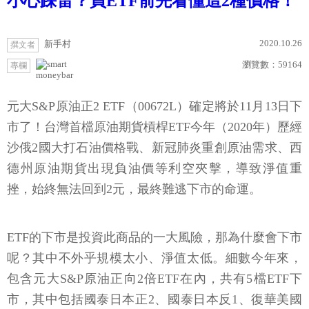
小心踩雷？買ETF前先看懂這2種價格！
2020.10.26
新手村
撰文者
瀏覽數：
59164
專欄
moneybar
元大S&P原油正2 ETF（00672L）確定將於11月13日下
市了！台灣首檔原油期貨槓桿ETF今年（2020年）歷經
沙俄2國大打石油價格戰、新冠肺炎重創原油需求、西
德州原油期貨出現負油價等利空夾擊，導致淨值重
挫，始終無法回到2元，最終難逃下市的命運。
ETF的下市是投資此商品的一大風險，那為什麼會下市
呢？其中不外乎規模太小、淨值太低。細數今年來，
包含元大S&P原油正向2倍ETF在內，共有5檔ETF下
市，其中包括國泰日本正2、國泰日本反1、復華美國