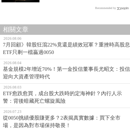
Recommended by
相關文章
2026.08.06
7月回顧》韓股狂瀉22%竟還是績效冠軍？重挫時高股息
ETF只剩一檔贏過0050
2026.08.04
基金規模2年增近70%！第一金投信董事長尤昭文：投信
迎向大資產管理時代
2026.08.03
ETF愈跌愈買，成台股大跌時的定海神針？內行人示
警：背後暗藏死亡螺旋風險
2026.07.23
從0050挑績優股賺更多？2表揭真實數據：買下全市
場，是因為對市場保持敬畏！