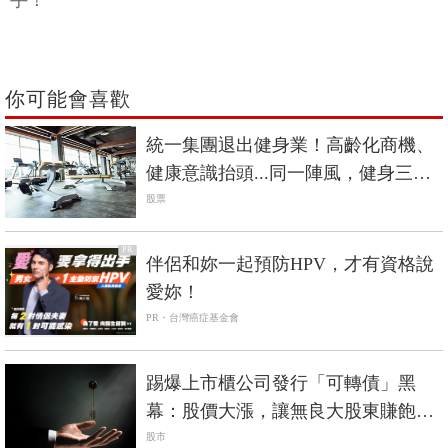
手！
你可能會喜歡
統一集團退出健身業！高齡化商機、
健康意識抬頭...同一陣風，健身三巨
頭命運大不同？
股票
PR
伴侶和妳一起預防HPV，才有資格說
愛妳！
PR・台灣癌症基金會
踢爆上市櫃公司發行「可轉債」黑
幕：股價大漲，讓無良大股東賺飽，
小散戶只有賠錢的命
股市