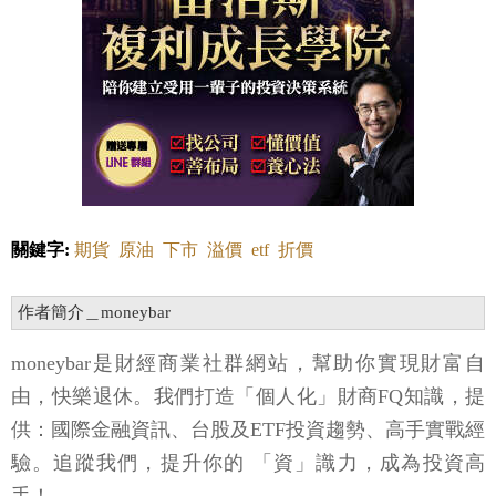
關鍵字:
期貨
原油
下市
溢價
etf
折價
作者簡介＿moneybar
moneybar是財經商業社群網站，幫助你實現財富自
由，快樂退休。我們打造「個人化」財商FQ知識，提
供：國際金融資訊、台股及ETF投資趨勢、高手實戰經
驗。追蹤我們，提升你的 「資」識力，成為投資高