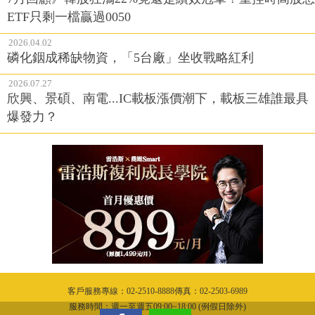
ETF只剩一檔贏過0050
2026.04.02
磷化銦成稀缺物資，「5台廠」坐收戰略紅利
2026.07.27
欣興、景碩、南電...IC載板漲價潮下，載板三雄誰最具
爆發力？
客戶服務專線：02-2510-8888傳真：02-2503-6989
服務時間：週一至週五09:00~18:00 (例假日除外)