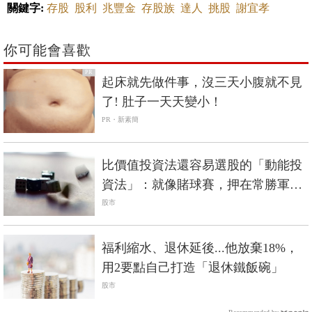
關鍵字:
存股
股利
兆豐金
存股族
達人
挑股
謝宜孝
你可能會喜歡
PR
起床就先做件事，沒三天小腹就不見
了! 肚子一天天變小！
PR・新素簡
比價值投資法還容易選股的「動能投
資法」：就像賭球賽，押在常勝軍就
會賺錢
股市
福利縮水、退休延後...他放棄18%，
用2要點自己打造「退休鐵飯碗」
股市