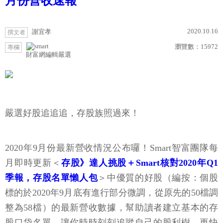
月份營收速報
2020.10.16
謝宜孝
撰文者
瀏覽數：
15972
專欄
財富網編輯嚴選
嚴選好股追追追，存股族照過來！
2020年9月份最新營收情況公布囉！Smart智富團隊每
月即時更新＜
存股》達人挑股＋Smart核對2020年Q1
季報，存股名單懶人包
＞中優質的好股（編按：個股
標的於2020年9月底有進行部分微調，從原先的50檔調
整為58檔）的最新營收數據，幫助讀者建立基本的存
股口袋名單，讓你時時刻刻追蹤自己的股利樹、更快