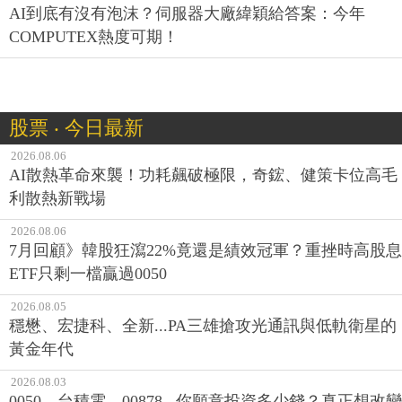
AI到底有沒有泡沫？伺服器大廠緯穎給答案：今年
COMPUTEX熱度可期！
股票 ‧ 今日最新
2026.08.06
AI散熱革命來襲！功耗飆破極限，奇鋐、健策卡位高毛
利散熱新戰場
2026.08.06
7月回顧》韓股狂瀉22%竟還是績效冠軍？重挫時高股息
ETF只剩一檔贏過0050
2026.08.05
穩懋、宏捷科、全新...PA三雄搶攻光通訊與低軌衛星的
黃金年代
2026.08.03
0050、台積電、00878...你願意投資多少錢？真正想改變