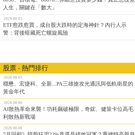
人生，關鍵在「數大」
2026.08.03
ETF愈跌愈買，成台股大跌時的定海神針？內行人示
警：背後暗藏死亡螺旋風險
股票 ‧ 熱門排行
2026.08.05
穩懋、宏捷科、全新...PA三雄搶攻光通訊與低軌衛星的
黃金年代
2026.08.06
AI散熱革命來襲！功耗飆破極限，奇鋐、健策卡位高毛
利散熱新戰場
2026.08.06
7月回顧》韓股狂瀉22%竟還是績效冠軍？重挫時高股息