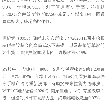
緯投控（3708）於9月合併營收達11億1,700萬元，月增
9.9%、年增96.91%，創下單月歷史新高，並推動
2020.Q3合併營收達64億7,200萬元，年增逾40%，同獲
買單點火，終場亮燈作收。
世紀鋼（9958）雖尚未公布營收，但2020.H1哥本哈根
基礎建設基金的套筒式水下基礎，以及基樁訂單皆開
始出貨，同獲買盤進場卡位，終場收漲6.15%。
PA族中，宏捷科（8086）9月合併營收達3億1,200萬
元，月增8.87%，年增31.47%，同時公司看好華為事件
令手機市占將重新洗牌，有助於未來拉貨力道轉強，
WIFI 6E產品預計2020.Q4開始量產，令Q4有望淡季不
淡，但逢7月9日前段壓力區，終場漲幅收斂至0.97%。