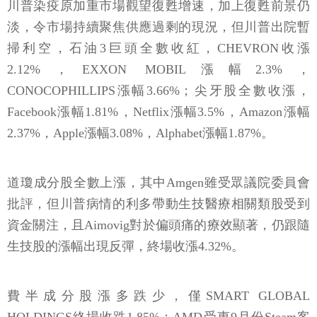
川普染疫原加重市場觀望復甦增速，加上復甦前景仍
淡，令市場持續聚焦供應過剩的現況，但川普出院暫
掃利空，石油3巨頭全數收紅，CHEVRON收漲
2.12%，EXXON MOBIL漲幅2.3%，
CONOCOPHILLIPS漲幅3.66%；尖牙股全數收漲，
Facebook漲幅1.81%，Netflix漲幅3.5%，Amazon漲幅
2.37%，Apple漲幅3.08%，Alphabet漲幅1.87%。
道瓊成分股全數上漲，其中Amgen雖受眾議院委員會
批評，但川普病情的利多帶動生技醫療相關類股受到
資金關注，且Aimovig對於偏頭痛的療效顯著，仍跟隨
生技股的漲幅出現反彈，終場收漲4.32%。
費半成分股漲多跌少，僅SMART GLOBAL