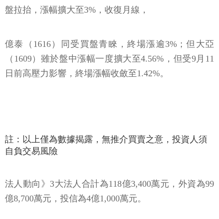
盤拉抬，漲幅擴大至3%，收復月線，
億泰（1616）同受買盤青睞，終場漲逾3%；但大亞
（1609）雖於盤中漲幅一度擴大至4.56%，但受9月11
日前高壓力影響，終場漲幅收斂至1.42%。
註：以上僅為數據揭露，無推介買賣之意，投資人須
自負交易風險
法人動向》3大法人合計為118億3,400萬元，外資為99
億8,700萬元，投信為4億1,000萬元。