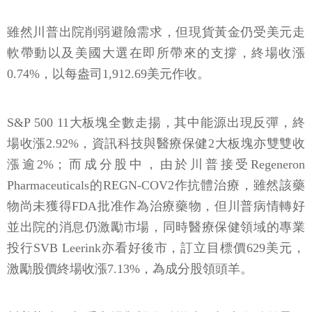
雖然川普出院削弱避險需求，但現貨黃金仍受美元走
軟帶動以及美國大選在即所帶來的支撐，終場收漲
0.74%，以每盎司1,912.69美元作收。
S&P 500 11大板塊全數走揚，其中能源出現反彈，終
場收漲2.92%，資訊科技與醫療保健2大板塊亦雙雙收
漲逾2%；而成分股中，由於川普接受Regeneron
Pharmaceuticals的REGN-COV2作抗體治療，雖然該藥
物尚未獲得FDA批准作為治療藥物，但川普病情轉好
並出院的消息仍激勵市場，同時醫療保健領域的專業
投行SVB Leerink亦看好後市，訂立目標價629美元，
激勵股價終場收漲7.13%，為成分股領頭羊。