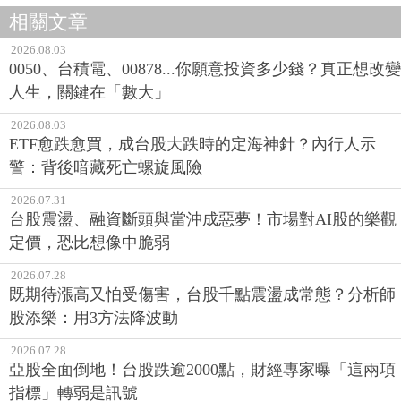
相關文章
2026.08.03
0050、台積電、00878...你願意投資多少錢？真正想改變
人生，關鍵在「數大」
2026.08.03
ETF愈跌愈買，成台股大跌時的定海神針？內行人示
警：背後暗藏死亡螺旋風險
2026.07.31
台股震盪、融資斷頭與當沖成惡夢！市場對AI股的樂觀
定價，恐比想像中脆弱
2026.07.28
既期待漲高又怕受傷害，台股千點震盪成常態？分析師
股添樂：用3方法降波動
2026.07.28
亞股全面倒地！台股跌逾2000點，財經專家曝「這兩項
指標」轉弱是訊號