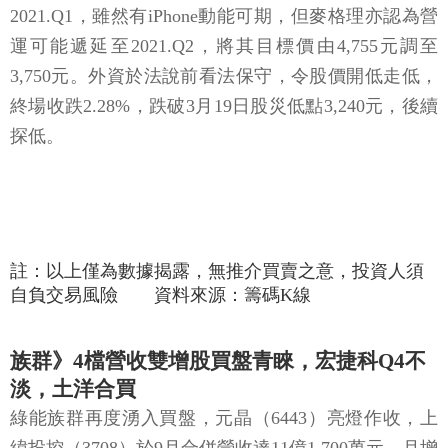
2021.Q1，雖然有iPhone動能可期，但麥格理亦認為營
運可能遞延至2021.Q2，將其目標價由4,755元調至
3,750元。外資於法說前看法保守，令股價開低走低，
終場收跌2.28%，跌破3月19日股災低點3,240元，後續
探低。
註：以上僅為數據揭露，無推介買賣之意，投資人須
自負交易風險 資料來源：籌碼K線
族群》4檔營收雙增股買盤青睞，宏捷科Q4不
淡，土洋合買
綠能族群再度湧入買盤，元晶（6443）亮燈作收，上