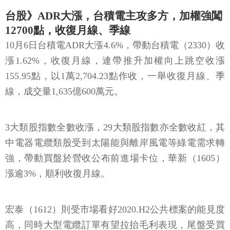
台股》ADR大漲，台積電主攻多方，加權強闖
12700點，收復月線、季線
10月6日台積電ADR大漲4.6%，帶動台積電（2330）收
漲1.62%，收復月線，連帶推升加權向上跳空收漲
155.95點，以1萬2,704.23點作收，一舉收復月線、季
線，成交量1,635億600萬元。
3大類股指數全數收漲，29大類股指數亦全數收紅，其
中電器電纜類股受到太陽能與離岸風電等綠電需求轉
強，帶動買盤於營收公布前進場卡位，華新（1605）
漲逾3%，順利收復月線。
宏泰（1612）則受市場看好2020.H2公共標案的能見度
高，同時大型電纜訂單有望拉抬毛利表現，尾盤受買