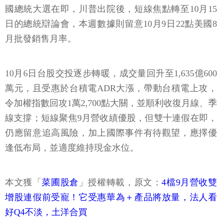
國總統大選在即，川普出院後，短線焦點轉至10月15
日的總統辯論會，本週數據則留意10月9日22點美國8
月批發銷售月率。
10月6日台股交投逐步轉暖，成交量回升至1,635億600
萬元，且受惠於台積電ADR大漲，帶動台積電上攻，
令加權指數回攻1萬2,700點大關，並順利收復月線、季
線支撐；短線聚焦9月營收績優股，但雙十連假在即，
仍應留意追高風險，加上國際事件有待觀望，應擇優
逢低布局，並適度維持現金水位。
本文獲「
菜圃股倉
」授權轉載，原文：
4檔9月營收雙
增股連假前受寵！它受惠華為＋產品將放量，法人看
好Q4不淡，土洋合買