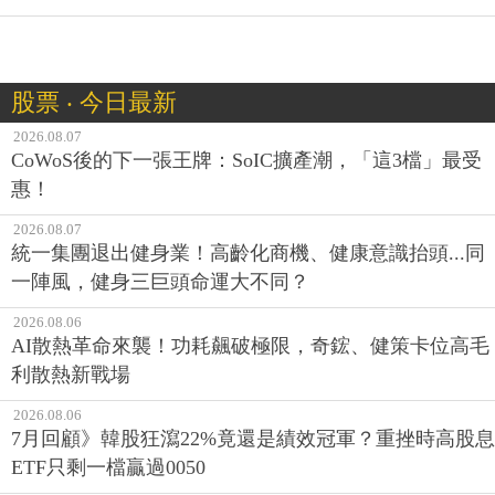
股票 ‧ 今日最新
2026.08.07
CoWoS後的下一張王牌：SoIC擴產潮，「這3檔」最受
惠！
2026.08.07
統一集團退出健身業！高齡化商機、健康意識抬頭...同
一陣風，健身三巨頭命運大不同？
2026.08.06
AI散熱革命來襲！功耗飆破極限，奇鋐、健策卡位高毛
利散熱新戰場
2026.08.06
7月回顧》韓股狂瀉22%竟還是績效冠軍？重挫時高股息
ETF只剩一檔贏過0050