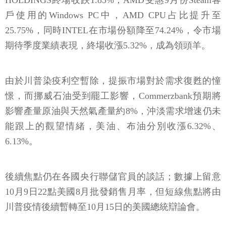
HOLDINGS終場收跌1.85%；AMD受惠9月份Steam客
戶使用的Windows PC中，AMD CPU占比提升至
25.75%，同時INTEL在市場份額降至74.24%，令市場
期待季度業績表現，終場收漲5.32%，成為領頭羊。
由於川普染疫利空暫除，提振市場對於需求復甦的憧
憬，而挪威石油受到罷工影響，Commerzbank預期將
影響產量原油與天然氣產量約8%，沖淡需求增速仍未
能跟上的觀望情緒，美油、布油分別收漲6.32%、
6.13%。
後續焦點仍在各國央行聯儲官員的談話；數據上留意
10月9日22點美國8月批發銷售月率，但短線焦點將由
川普疫情後續暫轉至10月15日的美國總統辯論會。