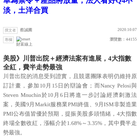
華為禁令＋產品將放量，法人看好Q4不
淡，土洋合買
2020.10.07
蔡誠圃
撰文者
瀏覽數：
44155
專欄
財富線上
美股》川普出院＋經濟法案有進展，4大指數
全紅，費半走勢最強
川普出院的消息受到證實，且競選團隊表明仍維持原
訂計畫，參加10月15日的辯論會；而Nancy Pelosi與
Steven Mnuchin於10月6日將進一步討論經濟刺激法
案，美國9月Markit服務業PMI終值、9月ISM非製造業
PMI公布值皆優於預期，提振美股多頭情緒，4大指數
終場全數收紅，漲幅介於1.68%～3.35%，其中費半走
勢最強。