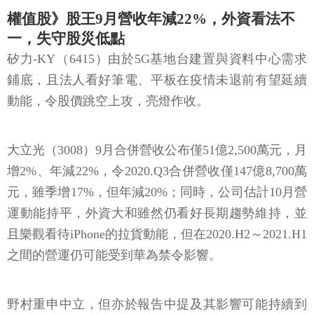
權值股》股王9月營收年減22%，外資看法不
一，失守股災低點
矽力-KY（6415）由於5G基地台建置與資料中心需求
鋪底，且法人看好筆電、平板在疫情未退前有望延續
動能，令股價跳空上攻，亮燈作收。
大立光（3008）9月合併營收公布僅51億2,500萬元，月
增2%、年減22%，令2020.Q3合併營收僅147億8,700萬
元，雖季增17%，但年減20%；同時，公司估計10月營
運動能持平，外資大和雖然仍看好長期趨勢維持，並
且樂觀看待iPhone的拉貨動能，但在2020.H2～2021.H1
之間的營運仍可能受到華為禁令影響。
野村重申中立，但亦於報告中提及其影響可能持續到