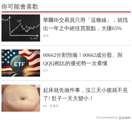
你可能會喜歡
華爾街交易員只用「這條線」，就找
出一年之中絕佳買股點，大賺65%
股市
00662分割預備！00662成分股、與
QQQ相比的優劣勢一次看懂
ETF
PR
起床就先做件事，沒三天小腹就不見
了! 肚子一天天變小！
PR・新素簡
Recommended by