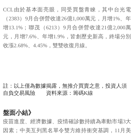
CCL由於基本面亮眼，同受買盤青睞，其中台光電
（2383）9月合併營收達26億1,000萬元，月增1%、年
增13.1%；聯茂（6213）9月合併營收達21億2,000萬
元，月增7.6%、年增1.9%，皆創歷史新高，終場分別
收漲2.68%、4.45%，雙雙收復月線。
註：以上僅為數據揭露，無推介買賣之意，投資人須
自負交易風險 資料來源：籌碼K線
盤面小結》
疫苗進度、經濟數據、疫情確診數持續為牽動市場3大
因素；中美互列黑名單令雙方維持衝突基調，11月美