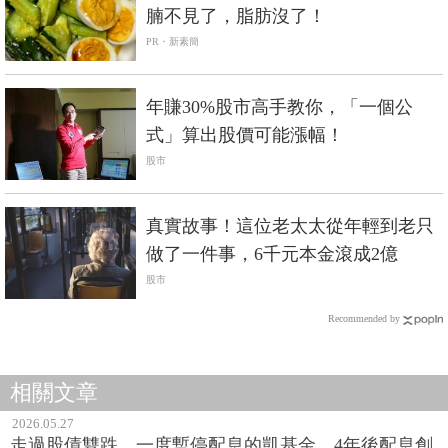
腩不見了，脂肪沒了！
PR・新素簡
年賺30%股市高手教你，「一個公
式」算出股價可能漲幅！
股市
真實故事！這位老太太從年輕到老只
做了一件事，6千元本金滾成2億
股市
Recommended by
相關文章
2026.05.27
走過股債雙跌、一度暫停配息的凱基金，4年後配息創