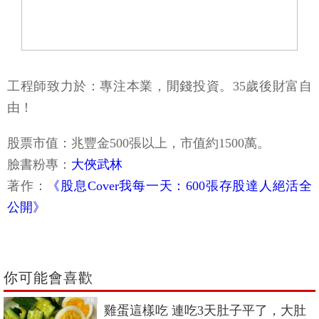
工程師致力於：專注本業，閒錢投資。35歲後財富自
由！
股票市值：兆豐金500張以上，市值約1500萬。
臉書粉專：
大俠武林
著作：
《股息Cover我每一天：600張存股達人絕活全
公開》
你可能會喜歡
PR
雞蛋這樣吃 連吃3天肚子平了，大肚