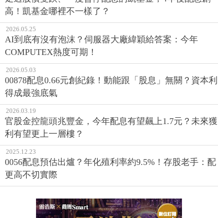
高！凱基金哪裡不一樣了？
2026.05.25
AI到底有沒有泡沫？伺服器大廠緯穎給答案：今年
COMPUTEX熱度可期！
2026.05.03
00878配息0.66元創紀錄！動能跟「股息」無關？資本利
得成最強底氣
2026.03.19
官股金控龍頭兆豐金，今年配息有望飆上1.7元？未來獲
利有望更上一層樓？
2025.12.23
0056配息預估出爐？年化殖利率約9.5%！存股老手：配
更高不切實際