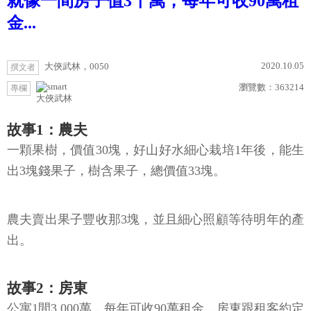
就像一間房子值3千萬，每年可收90萬租
金...
2020.10.05
大俠武林，0050
撰文者
瀏覽數：
363214
專欄
大俠武林
故事1：農夫
一顆果樹，價值30塊，好山好水細心栽培1年後，能生
出3塊錢果子，樹含果子，總價值33塊。
農夫賣出果子豐收那3塊，並且細心照顧等待明年的產
出。
故事2：房東
公寓1間3,000萬，每年可收90萬租金，房東跟租客約定