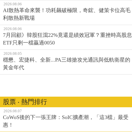
2026.08.06
AI散熱革命來襲！功耗飆破極限，奇鋐、健策卡位高毛
利散熱新戰場
2026.08.06
7月回顧》韓股狂瀉22%竟還是績效冠軍？重挫時高股息
ETF只剩一檔贏過0050
2026.08.05
穩懋、宏捷科、全新...PA三雄搶攻光通訊與低軌衛星的
黃金年代
股票 ‧ 熱門排行
2026.08.07
CoWoS後的下一張王牌：SoIC擴產潮，「這3檔」最受
惠！