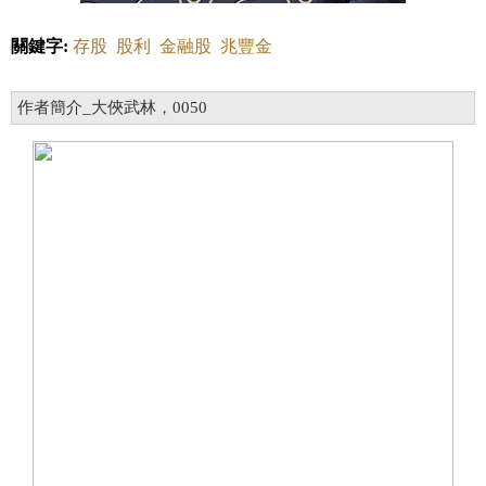
關鍵字:
存股
股利
金融股
兆豐金
作者簡介_大俠武林，0050