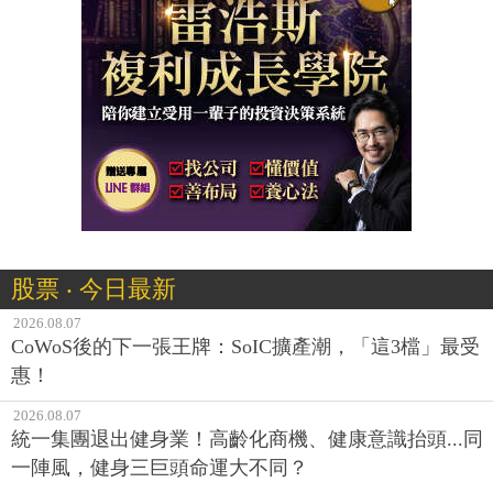
股票 ‧ 今日最新
2026.08.07
CoWoS後的下一張王牌：SoIC擴產潮，「這3檔」最受
惠！
2026.08.07
統一集團退出健身業！高齡化商機、健康意識抬頭...同
一陣風，健身三巨頭命運大不同？