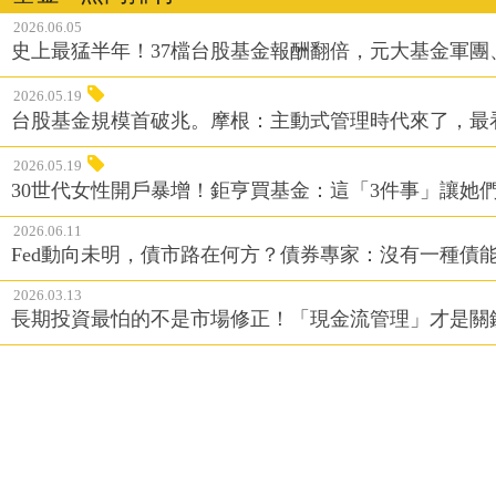
2026.06.05
史上最猛半年！37檔台股基金報酬翻倍，元大基金軍團
2026.05.19
台股基金規模首破兆。摩根：主動式管理時代來了，最
2026.05.19
30世代女性開戶暴增！鉅亨買基金：這「3件事」讓她
2026.06.11
Fed動向未明，債市路在何方？債券專家：沒有一種債
2026.03.13
長期投資最怕的不是市場修正！「現金流管理」才是關