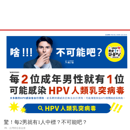
驚！每2男就有1人中標？不可能吧？
PR・台灣癌症基金會