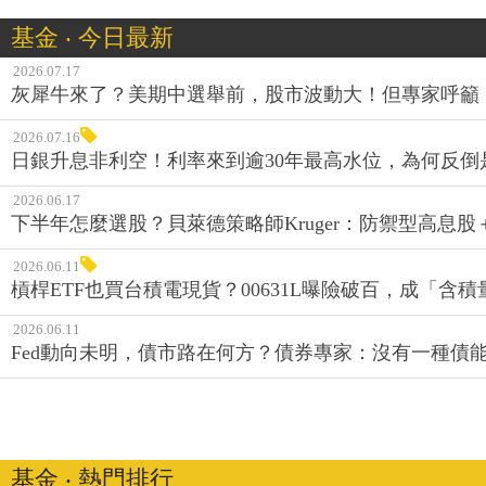
基金 ‧ 今日最新
2026.07.17
灰犀牛來了？美期中選舉前，股市波動大！但專家呼籲
2026.07.16
日銀升息非利空！利率來到逾30年最高水位，為何反倒
2026.06.17
下半年怎麼選股？貝萊德策略師Kruger：防禦型高息
2026.06.11
槓桿ETF也買台積電現貨？00631L曝險破百，成「含
2026.06.11
Fed動向未明，債市路在何方？債券專家：沒有一種債
基金 ‧ 熱門排行