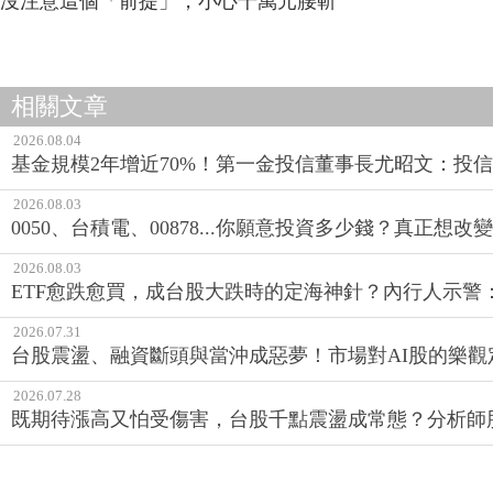
沒注意這個「前提」，小心千萬元腰斬
相關文章
2026.08.04
基金規模2年增近70%！第一金投信董事長尤昭文：投
2026.08.03
0050、台積電、00878...你願意投資多少錢？真正想
2026.08.03
ETF愈跌愈買，成台股大跌時的定海神針？內行人示警
2026.07.31
台股震盪、融資斷頭與當沖成惡夢！市場對AI股的樂觀
2026.07.28
既期待漲高又怕受傷害，台股千點震盪成常態？分析師