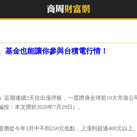
TF、基金也能讓你參與台積電行情！
）近期連續2天拉出漲停板，一度躋身全球前10大市值公司
：本文撰於2020年7月29日）。
從今年3月中不到250元低點，上漲到超過400元以上