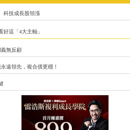
、科技成長股領漲
看好這「4大主軸」
們義無反顧
能永遠領先，複合債更穩！
鍵