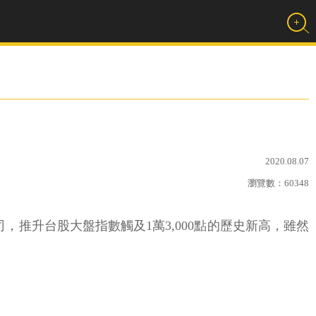
2020.08.07
瀏覽數：
60348
，推升台股大盤指數觸及1萬3,000點的歷史新高，雖然
。