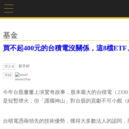
基金
買不起400元的台積電沒關係，這8檔E
新手村
撰文者
專欄
moneybar
今年台股屢屢上演驚奇故事，股本龐大的台積電（2330
是短暫煙火，但「護國神山」對台股的貢獻不可小覻（編按
台積電憑藉領先的技術優勢，獲得大多數法人的認同，股價