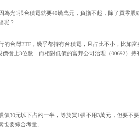
為光1張台積電就要40幾萬元，負擔不起，除了買零股
幅呢？
的台灣ETF，幾乎都持有台積電，且占比不小，比如富邦
漲而股價衝上3位數，而相對低價的富邦公司治理（00692）
股價30元以下占約一半，等於買1張不用3萬元，但要
素也要綜合考量。