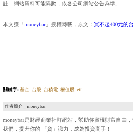
註：網站資料可能異動，依各公司網站公告為準。
本文獲「
moneybar
」授權轉載，原文：
買不起400元的
關鍵字:
基金
台股
台積電
權值股
etf
作者簡介＿moneybar
moneybar是財經商業社群網站，幫助你實現財富自
我們，提升你的 「資」識力，成為投資高手！