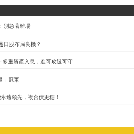
：別急著離場
是日股布局良機？
股＋多重資產入息，進可攻退可守
積量」冠軍
能永遠領先，複合債更穩！