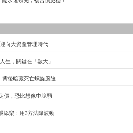
能永遠領先，複合債更穩！
信迎向大資產管理時代
改變人生，關鍵在「數大」
：背後暗藏死亡螺旋風險
定價，恐比想像中脆弱
股添樂：用3方法降波動