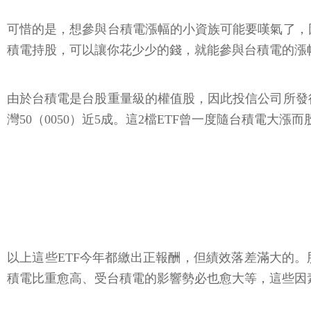
可惜的是，想參與台積電漲幅的小資族可能要嘆氣了，因
積電持股，可以讓你花少少的錢，就能參與台積電的漲
由於台積電是台股重量級的權值股，因此投信公司所發行
灣50（0050）近5成。這2檔ETF曾一度隨台積電大
以上這些ETF今年都繳出正報酬，但績效落差滿大的。
積電比重愈高、受台積電的影響勢必也愈大等，這些因