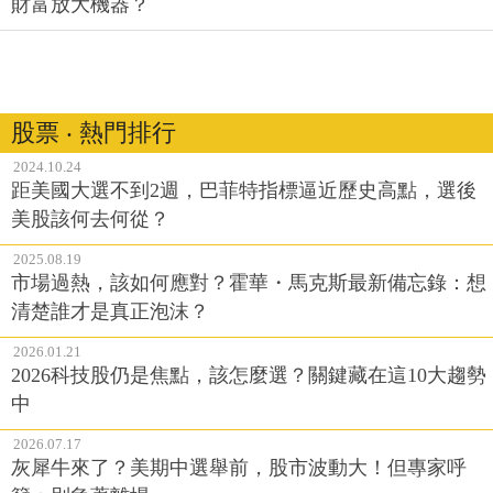
財富放大機器？
股票 ‧ 熱門排行
2024.10.24
距美國大選不到2週，巴菲特指標逼近歷史高點，選後
美股該何去何從？
2025.08.19
市場過熱，該如何應對？霍華・馬克斯最新備忘錄：想
清楚誰才是真正泡沫？
2026.01.21
2026科技股仍是焦點，該怎麼選？關鍵藏在這10大趨勢
中
2026.07.17
灰犀牛來了？美期中選舉前，股市波動大！但專家呼