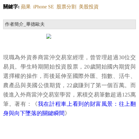
關鍵字:
蘋果
iPhone SE
股票分割
美股投資
作者簡介_畢德歐夫
現職為外資券商當沖交易室經理，曾管理超過30位交
易員。學生時期開始投資股票，20歲開始國內期貨與
選擇權的操作，而後延伸至國際外匯、指數、活牛、
農產品與美國公債期貨，22歲賺到了第一個百萬。而
後進入外商當沖交易室學習，累積交易筆數超過125萬
筆。著有：《
我在計程車上看到的財富風景：往上翻
身與向下墜落的關鍵瞬間
》