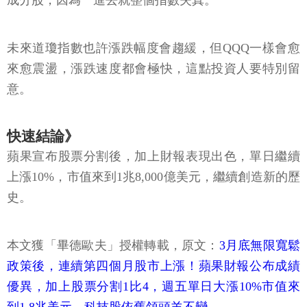
成分股，因為一進去就整個指數失真。
未來道瓊指數也許漲跌幅度會趨緩，但QQQ一樣會愈
來愈震盪，漲跌速度都會極快，這點投資人要特別留
意。
快速結論》
蘋果宣布股票分割後，加上財報表現出色，單日繼續
上漲10%，市值來到1兆8,000億美元，繼續創造新的歷
史。
本文獲「畢德歐夫」授權轉載，原文：
3月底無限寬鬆
政策後，連續第四個月股市上漲！蘋果財報公布成績
優異，加上股票分割1比4，週五單日大漲10%市值來