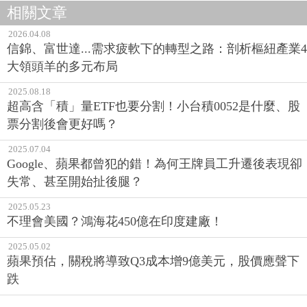
相關文章
2026.04.08
信錦、富世達...需求疲軟下的轉型之路：剖析樞紐產業4
大領頭羊的多元布局
2025.08.18
超高含「積」量ETF也要分割！小台積0052是什麼、股
票分割後會更好嗎？
2025.07.04
Google、蘋果都曾犯的錯！為何王牌員工升遷後表現卻
失常、甚至開始扯後腿？
2025.05.23
不理會美國？鴻海花450億在印度建廠！
2025.05.02
蘋果預估，關稅將導致Q3成本增9億美元，股價應聲下
跌