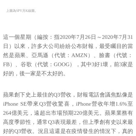
上圖為SPY月K線圖。
這一個星期（編按：指2020年7月26日～2020年7月31
日）以來，許多大公司紛紛公布財報，最受矚目的當
然是蘋果、亞馬遜（代號：AMZN）、臉書（代號：
FB）、谷歌（代號：GOOG），其中3好1壞，前3家是
好的，後一家是不太好的。
蘋果創下史上最佳的Q3營收，財報電話會議焦點像是
iPhone SE帶來Q3營收驚喜，iPhone營收年增1.6%至
264億美元，遠超出市場預期220億美元。蘋果業務有
高度季節性，通常Q3表現最差，但上季創有史以來最
好的Q3營收。況且這還是在疫情發生的情況下，真的