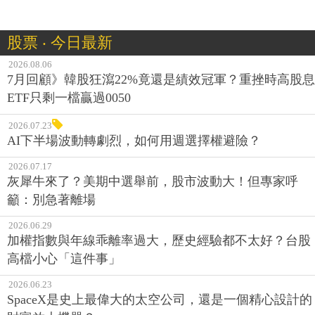
股票 ‧ 今日最新
2026.08.06
7月回顧》韓股狂瀉22%竟還是績效冠軍？重挫時高股息
ETF只剩一檔贏過0050
2026.07.23
AI下半場波動轉劇烈，如何用週選擇權避險？
2026.07.17
灰犀牛來了？美期中選舉前，股市波動大！但專家呼
籲：別急著離場
2026.06.29
加權指數與年線乖離率過大，歷史經驗都不太好？台股
高檔小心「這件事」
2026.06.23
SpaceX是史上最偉大的太空公司，還是一個精心設計的