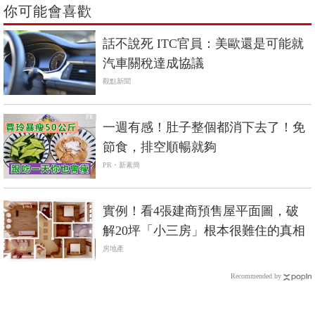
你可能會喜歡
話不說死 ITC官員：美歐還是可能就
汽車關稅達成協議
觀點新聞
PR
一週有感！肚子整個都消下去了！免
節食，排空順暢就夠
PR・新素簡
實例！看4張建商預售屋平面圖，破
解20坪「小三房」根本很難住的真相
房地產
Recommended by