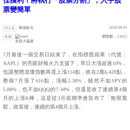
佳獲利！將執行「股票分割」，入手股
票變簡單
2020.08.05
畢德歐夫
撰文者
瀏覽數：
13025
專欄
美股大贏家
7月最後一個交易日結束了，在指標股蘋果（代號：
AAPL）的亮眼財報火力支援下，單日大漲超過10%，
也讓整體道瓊指數再度上漲114點，收在2萬6,428點，
整個7月漲了616點，漲幅2.38%，雖然不如SPY的
5.88%，也不如QQQ的7.34%，但還是收了連續第4個
月的上漲K棒，這是從3月底聯準會宣布了「無限寬
鬆」政策後，連續的第4個月上漲。