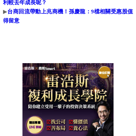
利較去年成長呢？
▶
台商回流帶動上兆商機！孫慶龍：9檔相關受惠股值
得留意