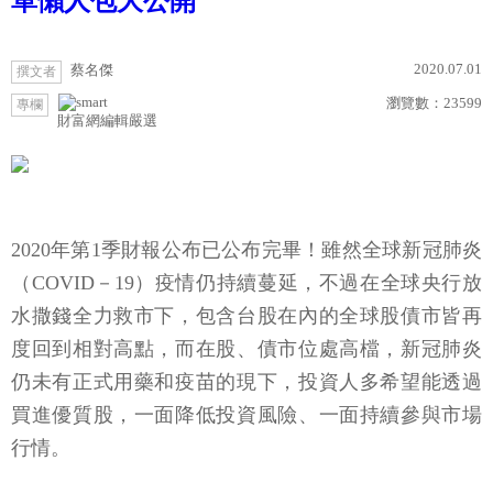
單懶人包大公開
2020.07.01
蔡名傑
撰文者
瀏覽數：
23599
專欄
財富網編輯嚴選
2020年第1季財報公布已公布完畢！雖然全球新冠肺炎
（COVID－19）疫情仍持續蔓延，不過在全球央行放
水撒錢全力救市下，包含台股在內的全球股債市皆再
度回到相對高點，而在股、債市位處高檔，新冠肺炎
仍未有正式用藥和疫苗的現下，投資人多希望能透過
買進優質股，一面降低投資風險、一面持續參與市場
行情。