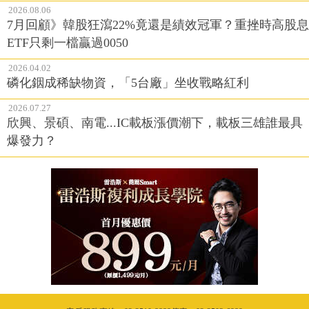
2026.08.06
7月回顧》韓股狂瀉22%竟還是績效冠軍？重挫時高股息
ETF只剩一檔贏過0050
2026.04.02
磷化銦成稀缺物資，「5台廠」坐收戰略紅利
2026.07.27
欣興、景碩、南電...IC載板漲價潮下，載板三雄誰最具
爆發力？