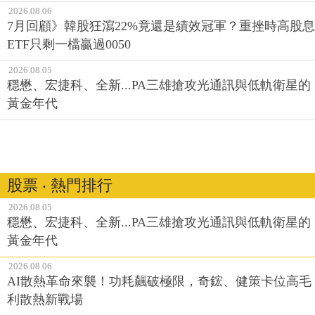
2026.08.06
7月回顧》韓股狂瀉22%竟還是績效冠軍？重挫時高股息
ETF只剩一檔贏過0050
2026.08.05
穩懋、宏捷科、全新...PA三雄搶攻光通訊與低軌衛星的
黃金年代
股票 ‧ 熱門排行
2026.08.05
穩懋、宏捷科、全新...PA三雄搶攻光通訊與低軌衛星的
黃金年代
2026.08.06
AI散熱革命來襲！功耗飆破極限，奇鋐、健策卡位高毛
利散熱新戰場