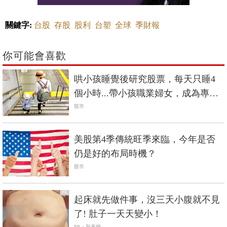
關鍵字:
台股
存股
股利
台塑
全球
季財報
你可能會喜歡
哄小孩睡覺後研究股票，每天只睡4
個小時...帶小孩職業婦女，成為專業
投資者
股市
美股第4季傳統旺季來臨，今年是否
仍是好的布局時機？
股市
PR
起床就先做件事，沒三天小腹就不見
了! 肚子一天天變小！
PR・新素簡