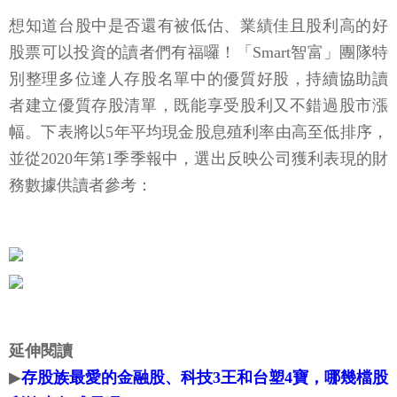
想知道台股中是否還有被低估、業績佳且股利高的好
股票可以投資的讀者們有福囉！「Smart智富」團隊特
別整理多位達人存股名單中的優質好股，持續協助讀
者建立優質存股清單，既能享受股利又不錯過股市漲
幅。下表將以5年平均現金股息殖利率由高至低排序，
並從2020年第1季季報中，選出反映公司獲利表現的財
務數據供讀者參考：
延伸閱讀
▶
存股族最愛的金融股、科技3王和台塑4寶，哪幾檔股