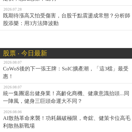
2026.07.28
既期待漲高又怕受傷害，台股千點震盪成常態？分析師
股添樂：用3方法降波動
股票 ‧ 今日最新
2026.08.07
CoWoS後的下一張王牌：SoIC擴產潮，「這3檔」最受
惠！
2026.08.07
統一集團退出健身業！高齡化商機、健康意識抬頭...同
一陣風，健身三巨頭命運大不同？
2026.08.06
AI散熱革命來襲！功耗飆破極限，奇鋐、健策卡位高毛
利散熱新戰場