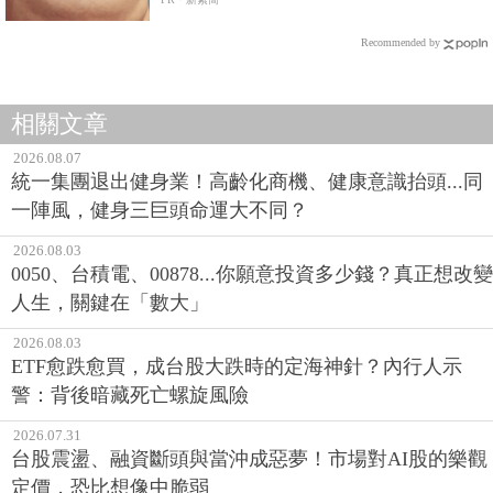
Recommended by
相關文章
2026.08.07
統一集團退出健身業！高齡化商機、健康意識抬頭...同
一陣風，健身三巨頭命運大不同？
2026.08.03
0050、台積電、00878...你願意投資多少錢？真正想改變
人生，關鍵在「數大」
2026.08.03
ETF愈跌愈買，成台股大跌時的定海神針？內行人示
警：背後暗藏死亡螺旋風險
2026.07.31
台股震盪、融資斷頭與當沖成惡夢！市場對AI股的樂觀
定價，恐比想像中脆弱