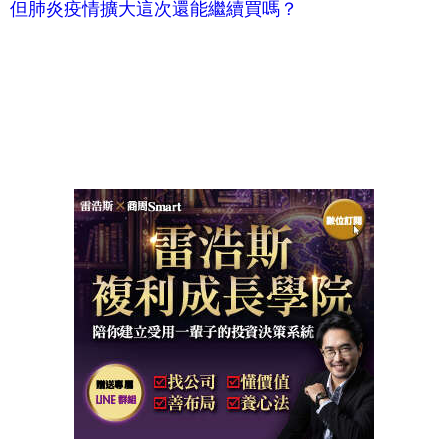
但肺炎疫情擴大這次還能繼續買嗎？