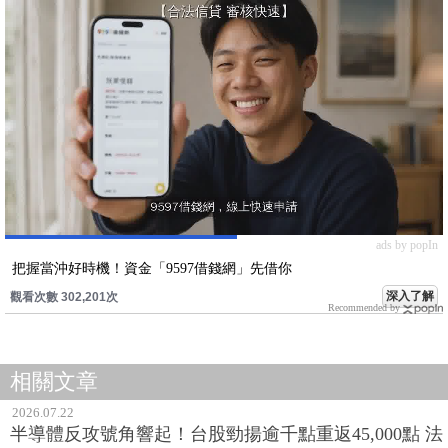
ads by popIn
把握當沖好時機！資金「9597借錢網」先借你
深入了解
觀看次數 302,201次
Recommended by
相關文章
2026.07.22
半導體反攻號角響起！台股勁揚逾千點重返45,000點 法