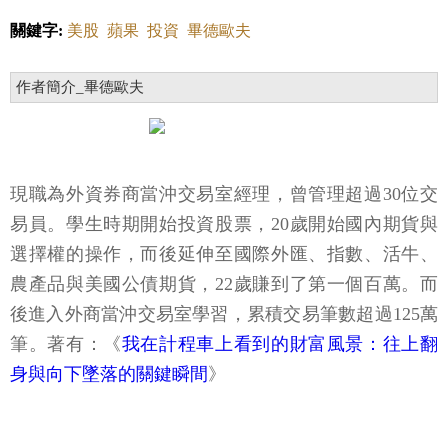
關鍵字:
美股
蘋果
投資
畢德歐夫
作者簡介_畢德歐夫
現職為外資券商當沖交易室經理，曾管理超過30位交
易員。學生時期開始投資股票，20歲開始國內期貨與
選擇權的操作，而後延伸至國際外匯、指數、活牛、
農產品與美國公債期貨，22歲賺到了第一個百萬。而
後進入外商當沖交易室學習，累積交易筆數超過125萬
筆。著有：《
我在計程車上看到的財富風景：往上翻
身與向下墜落的關鍵瞬間
》