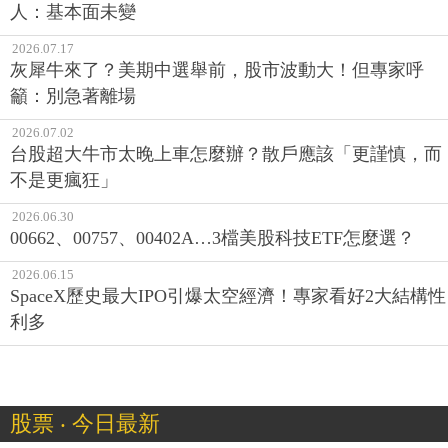
人：基本面未變
2026.07.17
灰犀牛來了？美期中選舉前，股市波動大！但專家呼
籲：別急著離場
2026.07.02
台股超大牛市太晚上車怎麼辦？散戶應該「更謹慎，而
不是更瘋狂」
2026.06.30
00662、00757、00402A…3檔美股科技ETF怎麼選？
2026.06.15
SpaceX歷史最大IPO引爆太空經濟！專家看好2大結構性
利多
股票 ‧ 今日最新