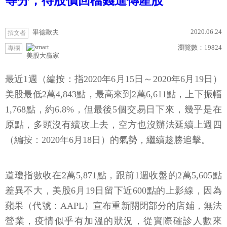
等分，待股價回檔錢進傳產股
2020.06.24
畢德歐夫
撰文者
瀏覽數：
19824
專欄
美股大贏家
最近1週（編按：指2020年6月15日～2020年6月19日）
美股最低2萬4,843點，最高來到2萬6,611點，上下振幅
1,768點，約6.8%，但最後5個交易日下來，幾乎是在
原點，多頭沒有續攻上去，空方也沒辦法延續上週四
（編按：2020年6月18日）的氣勢，繼續趁勝追擊。
道瓊指數收在2萬5,871點，跟前1週收盤的2萬5,605點
差異不大，美股6月19日留下近600點的上影線，因為
蘋果（代號：AAPL）宣布重新關閉部分的店鋪，無法
營業，疫情似乎有加溫的狀況，從實際確診人數來