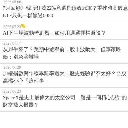
2026.08.06
7月回顧》韓股狂瀉22%竟還是績效冠軍？重挫時高股息
ETF只剩一檔贏過0050
2026.07.23
AI下半場波動轉劇烈，如何用週選擇權避險？
2026.07.17
灰犀牛來了？美期中選舉前，股市波動大！但專家呼
籲：別急著離場
2026.06.29
加權指數與年線乖離率過大，歷史經驗都不太好？台股
高檔小心「這件事」
2026.06.23
SpaceX是史上最偉大的太空公司，還是一個精心設計的
財富放大機器？