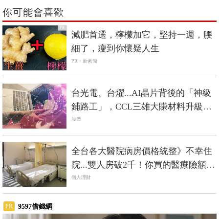
你可能會喜歡
PR
減肥首選，檸檬加它，堅持一週，腰
細了，瘦到你懷疑人生
PR・新素簡
台光電、台燿...AI晶片背後的「神級
鋪路工」，CCL三雄大賺材料升級趨
勢財
股票
全台各大醫院病房價格統整》不幸住
院...雙人房破2千！你買的醫療險額度
夠賠嗎？
個人理財
9597借錢網
PR