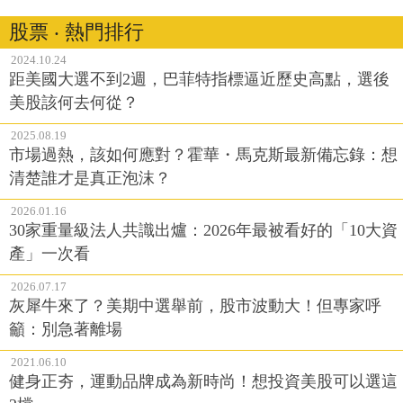
股票 ‧ 熱門排行
2024.10.24
距美國大選不到2週，巴菲特指標逼近歷史高點，選後
美股該何去何從？
2025.08.19
市場過熱，該如何應對？霍華・馬克斯最新備忘錄：想
清楚誰才是真正泡沫？
2026.01.16
30家重量級法人共識出爐：2026年最被看好的「10大資
產」一次看
2026.07.17
灰犀牛來了？美期中選舉前，股市波動大！但專家呼
籲：別急著離場
2021.06.10
健身正夯，運動品牌成為新時尚！想投資美股可以選這