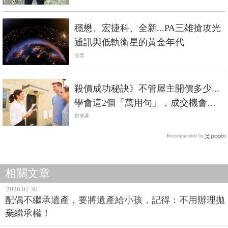
穩懋、宏捷科、全新...PA三雄搶攻光
通訊與低軌衛星的黃金年代
股票
殺價成功秘訣》不管屋主開價多少...
學會這2個「萬用句」，成交機會大
增！
房地產
Recommended by
相關文章
2026.07.30
配偶不繼承遺產，要將遺產給小孩，記得：不用辦理拋
棄繼承權！