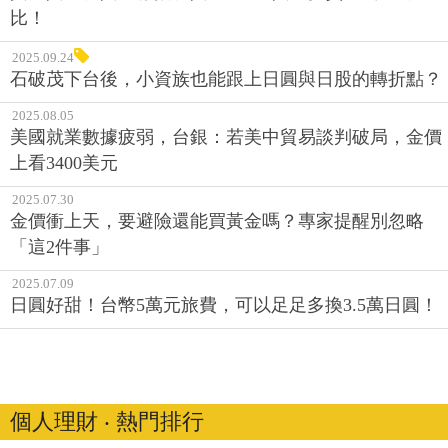
比！
2025.09.24
石破茂下台後，小資族也能跟上日圓與日股的轉折點？
2025.08.05
美國就業數據疲弱，台銀：若美中貿易談判破局，金價
上看3400美元
2025.07.30
金價衝上天，要避險還能買黃金嗎？專家提醒別忽略
「這2件事」
2025.07.09
日圓好甜！台幣5萬元旅費，可以足足多換3.5萬日圓！
個人理財 ‧ 熱門排行