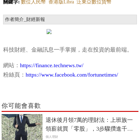
關鍵字:
數位人民幣
香港版Libra
泛東亞數位貨幣
作者簡介_財經新報
科技財經、金融訊息一手掌握，走在投資的最前端。
網站：
https://finance.technews.tw/
粉絲頁：
https://www.facebook.com/fortunetimes/
你可能會喜歡
退休後月領7萬的理財法：上班族一
領薪就買「零股」，3步驟攢進千萬
資產
個人理財