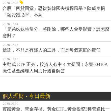
2026.07.28
台股「四貸同堂」恐複製韓國去槓桿風暴？陳威良揭
「融資體脂率」不高
2026.07.14
「兄弟姊妹特留分」將刪除，哪些人會受影響？該怎麼
應對？
2026.07.13
信託，不只是有錢人的工具，而是每個家庭的責任
2026.07.13
主動式 ETF 正夯，投資人心中 4 大疑問！永豐00410A
擬任基金經理人周力行親自解答
個人理財 ‧ 今日最新
2025.09.30
實體黃金、黃金存摺、黃金ETF...黃金投資3種管道比一