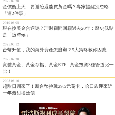
2025.07.30
金價衝上天，要避險還能買黃金嗎？專家提醒別忽略
「這2件事」
2019.06.05
現在換美金合適嗎？理財顧問回顧過去20年：歷史低點
是「這時候」
2025.05.12
台幣升值，我的海外資產怎麼辦？5大策略教你因應
2025.09.30
實體黃金、黃金存摺、黃金ETF...黃金投資3種管道比一
比！
2025.06.16
超甜日圓來了！新台幣挑戰29.5元關卡，哈日族迎來近
一年最甜換匯價