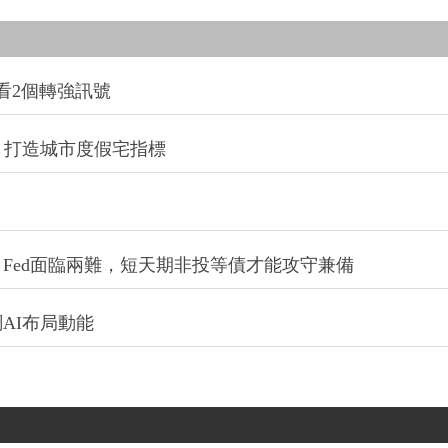
看2個轉強訊號
」打造城市度假宅指標
Fed面臨兩難，短天期非投等債才能攻守兼備
AI布局動能