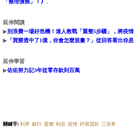
「整理債務」！》
。
延伸閱讀
▶
別浪費一場好危機！達人教戰「重整5步驟」，將疫
▶
「買樂透中了1億，你會怎麼規畫？」從回答看出你
延伸學習
▶
佑佑努力記3年從零存款到百萬
關鍵字:
利率
銀行
股價
利息
疫情
紓困貸款
三倍券