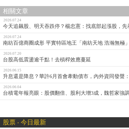
相關文章
2026.07.24
今天追飆股、明天吞跌停？楊忠憲：找底部起漲股，先
2026.07.24
南紡百億商圈成形 平實特區地王「南紡天地 浩瀚無極
2026.07.20
台股高低震盪逾千點！去槓桿效應蔓延
2026.06.15
升息還是降息？華許6月首會牽動債市，內外資同發聲：
2026.06.04
台積電年報亮眼：股價翻倍、股利大增3成，魏哲家強調
股票 ‧ 今日最新