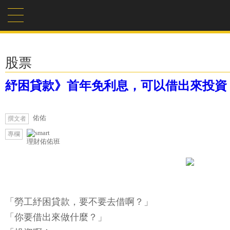
股票
紓困貸款》首年免利息，可以借出來投資
佑佑
撰文者
專欄
理財佑佑班
「勞工紓困貸款，要不要去借啊？」
「你要借出來做什麼？」