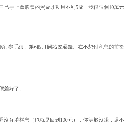
己手上買股票的資金才動用不到5成，我借這個10萬元
跑銀行辦手續、第6個月開始要還錢、在不想付利息的前提
價差好了。
遲遲沒有填權息（也就是回到100元），你等於沒賺，還不