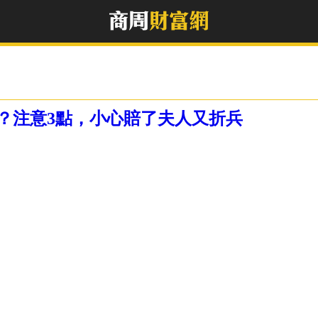
？注意3點，小心賠了夫人又折兵