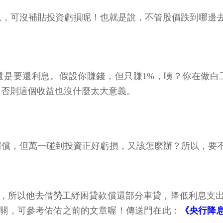
息，可沒補貼投資虧損呢！也就是說，不管股價跌到哪邊去
始還是要還利息。假設你賺錢，但只賺1%，咦？你在做白
上，否則這個收益也沒什麼太大意義。
清償，但萬一碰到投資正好虧損，又該怎麼辦？所以，要
右，所以他去借勞工紓困貸款償還部分車貸，降低利息支
關，可參考佑佑之前的文章喔！傳送門在此：
《央行降息