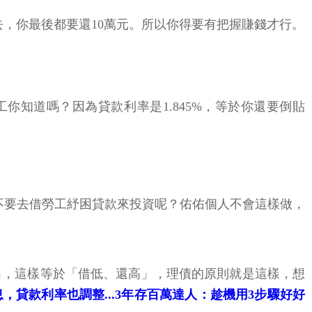
，你最後都要還10萬元。所以你得要有把握賺錢才行。
工你知道嗎？因為貸款利率是1.845%，等於你還要倒貼
不要去借勞工紓困貸款來投資呢？佑佑個人不會這樣做，
出，這樣等於「借低、還高」，理債的原則就是這樣，想
，貸款利率也調整...3年存百萬達人：趁機用3步驟好好