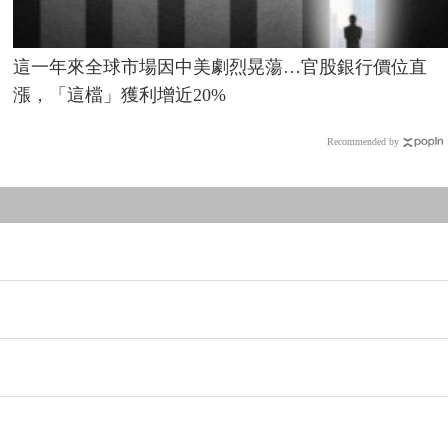
這一年來全球市場因中美劇烈晃蕩…官股銀行價位直
漲，「這檔」獲利增近20%
Recommended by