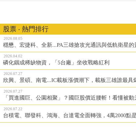
股票 ‧ 熱門排行
2026.08.05
穩懋、宏捷科、全新...PA三雄搶攻光通訊與低軌衛星
2026.04.02
磷化銦成稀缺物資，「5台廠」坐收戰略紅利
2026.07.27
欣興、景碩、南電...IC載板漲價潮下，載板三雄誰最具
2026.07.27
「買進國巨、公園相聚」？國巨股價近腰斬！看懂被動
2026.07.22
台積電、聯發科、鴻海、台達電全面轉強，4萬2000點