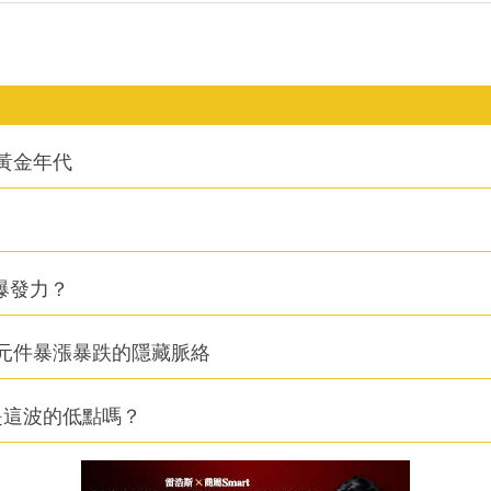
的黃金年代
爆發力？
元件暴漲暴跌的隱藏脈絡
是這波的低點嗎？