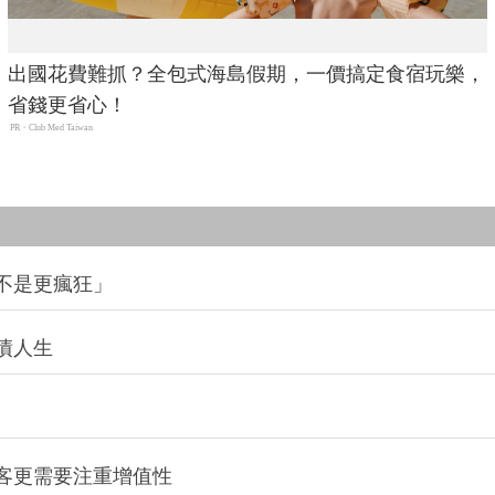
出國花費難抓？全包式海島假期，一價搞定食宿玩樂，
省錢更省心！
PR・Club Med Taiwan
不是更瘋狂」
債人生
客更需要注重增值性