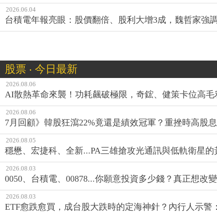
2026.06.04
台積電年報亮眼：股價翻倍、股利大增3成，魏哲家強調
股票 ‧ 今日最新
2026.08.06
AI散熱革命來襲！功耗飆破極限，奇鋐、健策卡位高毛
2026.08.06
7月回顧》韓股狂瀉22%竟還是績效冠軍？重挫時高股息E
2026.08.05
穩懋、宏捷科、全新...PA三雄搶攻光通訊與低軌衛星
2026.08.03
0050、台積電、00878...你願意投資多少錢？真正想
2026.08.03
ETF愈跌愈買，成台股大跌時的定海神針？內行人示警