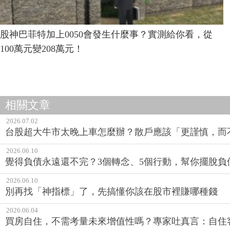
股神巴菲特加上0050會發生什麼事？實測給你看，從
100萬元變208萬元！
相關文章
2026.07.02
台股超大牛市太晚上車怎麼辦？散戶應該「更謹慎，而
2026.06.10
覺得負債永遠還不完？3個轉念、5個行動，幫你擺脫負
2026.06.10
別再找「神指標」了，先搞懂你該在股市裡賺哪種錢
2026.06.04
買房自住，不需考量未來增值性嗎？專家吐真言：自住