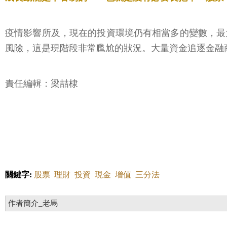
疫情影響所及，現在的投資環境仍有相當多的變數，最
風險，這是現階段非常尶尬的狀況。大量資金追逐金融
責任編輯：梁喆棣
關鍵字:
股票
理財
投資
現金
增值
三分法
作者簡介_老馬