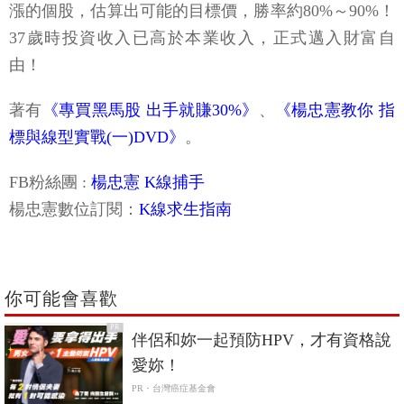
漲的個股，估算出可能的目標價，勝率約80%～90%！
37歲時投資收入已高於本業收入，正式邁入財富自
由！
著有
《專買黑馬股 出手就賺30%》
、
《楊忠憲教你 指
標與線型實戰(一)DVD》
。
FB粉絲團 :
楊忠憲 K線捕手
楊忠憲數位訂閱：
K線求生指南
你可能會喜歡
PR
伴侶和妳一起預防HPV，才有資格說
愛妳！
PR・台灣癌症基金會