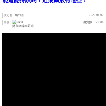
能還能持續嗎？近期飆股有這些！
2020.06.02
編輯部
撰文者
瀏覽數：
53306
專欄
財富網編輯嚴選