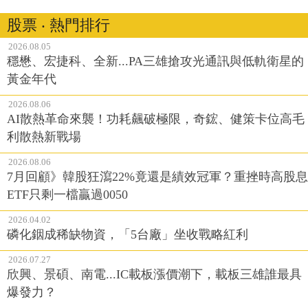
股票 ‧ 熱門排行
2026.08.05
穩懋、宏捷科、全新...PA三雄搶攻光通訊與低軌衛星的
黃金年代
2026.08.06
AI散熱革命來襲！功耗飆破極限，奇鋐、健策卡位高毛
利散熱新戰場
2026.08.06
7月回顧》韓股狂瀉22%竟還是績效冠軍？重挫時高股息
ETF只剩一檔贏過0050
2026.04.02
磷化銦成稀缺物資，「5台廠」坐收戰略紅利
2026.07.27
欣興、景碩、南電...IC載板漲價潮下，載板三雄誰最具
爆發力？