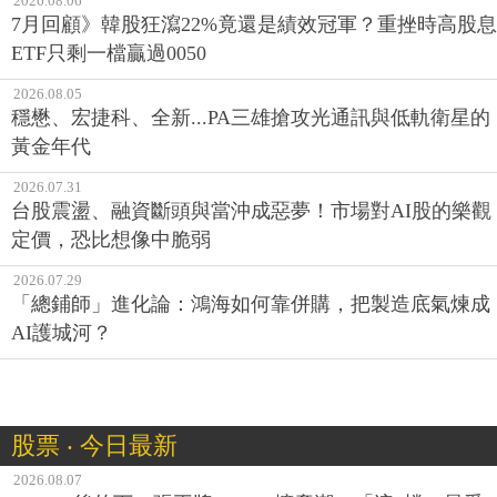
2026.08.06
7月回顧》韓股狂瀉22%竟還是績效冠軍？重挫時高股息
ETF只剩一檔贏過0050
2026.08.05
穩懋、宏捷科、全新...PA三雄搶攻光通訊與低軌衛星的
黃金年代
2026.07.31
台股震盪、融資斷頭與當沖成惡夢！市場對AI股的樂觀
定價，恐比想像中脆弱
2026.07.29
「總鋪師」進化論：鴻海如何靠併購，把製造底氣煉成
AI護城河？
股票 ‧ 今日最新
2026.08.07