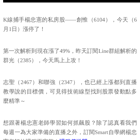
K線捕手楊忠憲的私房股——創惟（6104），今天（6
月1日）漲停了！
第一次解析到現在漲了49%，昨天訂閱Line群組解析的
群光（2385），今天馬上上攻！
志聖（2467）和聯強（2347），也已經上漲都到直播
教學說的目標價，可見得技術線型找到股票發動點多
麼精準～
想跟著楊忠憲老師學習如何抓飆股？除了認真看我們
每週一為大家準備的直播之外，訂閱Smart自學網楊忠