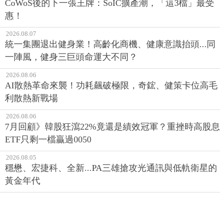
CoWoS後的下一張王牌：SoIC擴產潮，「這3檔」最受
惠！
2026.08.07
統一集團退出健身業！高齡化商機、健康意識抬頭...同
一陣風，健身三巨頭命運大不同？
2026.08.06
AI散熱革命來襲！功耗飆破極限，奇鋐、健策卡位高毛
利散熱新戰場
2026.08.06
7月回顧》韓股狂瀉22%竟還是績效冠軍？重挫時高股息
ETF只剩一檔贏過0050
2026.08.05
穩懋、宏捷科、全新...PA三雄搶攻光通訊與低軌衛星的
黃金年代