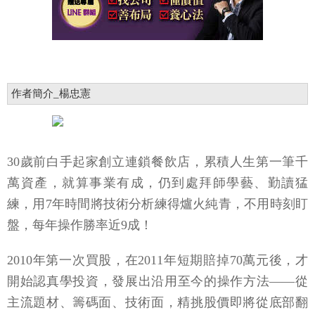
作者簡介_楊忠憲
30歲前白手起家創立連鎖餐飲店，累積人生第一筆千
萬資產，就算事業有成，仍到處拜師學藝、勤讀猛
練，用7年時間將技術分析練得爐火純青，不用時刻盯
盤，每年操作勝率近9成！
2010年第一次買股，在2011年短期賠掉70萬元後，才
開始認真學投資，發展出沿用至今的操作方法——從
主流題材、籌碼面、技術面，精挑股價即將從底部翻