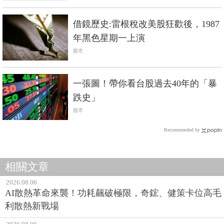
借鏡歷史:雷根稅改美股狂歡後，1987
年黑色星期一上演
股市
一張圖！帶你看台股過去40年的「暴
跌史」
股市
Recommended by
相關文章
2026.08.06
AI散熱革命來襲！功耗飆破極限，奇鋐、健策卡位高毛
利散熱新戰場