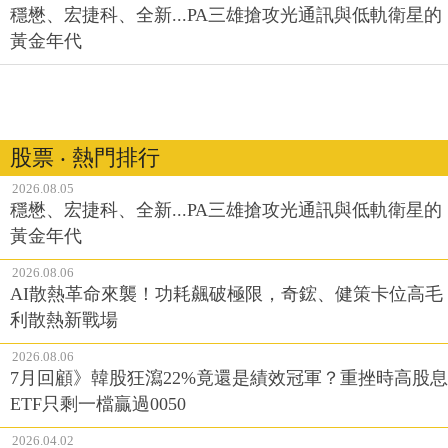
穩懋、宏捷科、全新...PA三雄搶攻光通訊與低軌衛星的
黃金年代
股票 ‧ 熱門排行
2026.08.05
穩懋、宏捷科、全新...PA三雄搶攻光通訊與低軌衛星的
黃金年代
2026.08.06
AI散熱革命來襲！功耗飆破極限，奇鋐、健策卡位高毛
利散熱新戰場
2026.08.06
7月回顧》韓股狂瀉22%竟還是績效冠軍？重挫時高股息
ETF只剩一檔贏過0050
2026.04.02