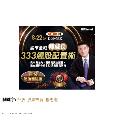
關鍵字:
台股
股票投資
楊忠憲