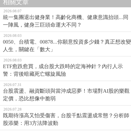
相關文章
2026.08.07
統一集團退出健身業！高齡化商機、健康意識抬頭...同
一陣風，健身三巨頭命運大不同？
2026.08.03
0050、台積電、00878...你願意投資多少錢？真正想改變
人生，關鍵在「數大」
2026.08.03
ETF愈跌愈買，成台股大跌時的定海神針？內行人示
警：背後暗藏死亡螺旋風險
2026.07.31
台股震盪、融資斷頭與當沖成惡夢！市場對AI股的樂觀
定價，恐比想像中脆弱
2026.07.28
既期待漲高又怕受傷害，台股千點震盪成常態？分析師
股添樂：用3方法降波動