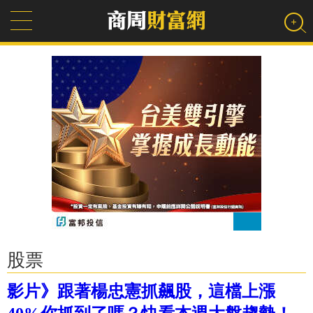
股票
影片》跟著楊忠憲抓飆股，這檔上漲