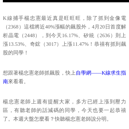
K線捕手楊忠憲最近真是旺旺旺，除了抓到金像電
（2368）這檔將近40%漲幅的飆股外，4月20日首度解
析晶電（2448），到今天16.17%、矽統（2636）則上
漲13.53%、奇鋐（3017）上漲11.47%！恭禧有抓到飆
股的同學！
想跟著楊忠憲老師抓飆股，快上
自學網——K線求生指
南
來看看。
楊忠憲老師上週有提醒大家，多方已經上漲到壓力
區，有聽老師的話減碼的同學，今天也要一起恭禧
了。本週大盤怎麼看？快聽楊忠憲老師說分明。