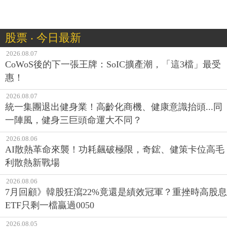
股票 ‧ 今日最新
2026.08.07
CoWoS後的下一張王牌：SoIC擴產潮，「這3檔」最受
惠！
2026.08.07
統一集團退出健身業！高齡化商機、健康意識抬頭...同
一陣風，健身三巨頭命運大不同？
2026.08.06
AI散熱革命來襲！功耗飆破極限，奇鋐、健策卡位高毛
利散熱新戰場
2026.08.06
7月回顧》韓股狂瀉22%竟還是績效冠軍？重挫時高股息
ETF只剩一檔贏過0050
2026.08.05