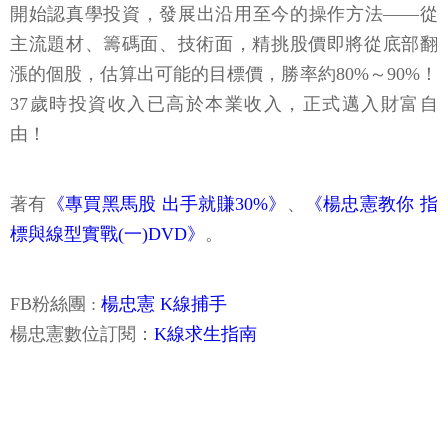
開始認真學投資，發展出沿用至今的操作方法——從
主流題材、籌碼面、技術面，精挑股價即將從底部翻
漲的個股，估算出可能的目標價，勝率約80%～90%！
37歲時投資收入已高於本業收入，正式邁入財富自
由！
著有
《專買黑馬股 出手就賺30%》
、
《楊忠憲教你 指
標與線型實戰(一)DVD》
。
FB粉絲團 :
楊忠憲 K線捕手
楊忠憲數位訂閱：
K線求生指南