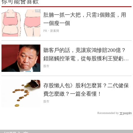
你可能會喜歡
PR
肚腩一抓一大把，只需1個雞蛋，用
一個瘦一個
PR・新素簡
聽客戶的話，竟讓宸鴻慘賠200億？
錯賭觸控筆電，從每股獲利王變虧損
王
股市
存股懶人包》股利怎麼算？二代健保
費怎麼繳？一篇全看懂！
股市
Recommended by