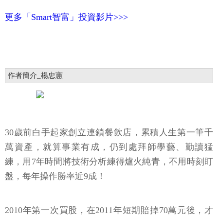
更多「Smart智富」投資影片>>>
作者簡介_楊忠憲
30歲前白手起家創立連鎖餐飲店，累積人生第一筆千
萬資產，就算事業有成，仍到處拜師學藝、勤讀猛
練，用7年時間將技術分析練得爐火純青，不用時刻盯
盤，每年操作勝率近9成！
2010年第一次買股，在2011年短期賠掉70萬元後，才