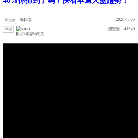
40%你抓到了嗎？快看本週大盤趨勢！
2020.05.05
編輯部
撰文者
瀏覽數：
41640
專欄
財富網編輯嚴選