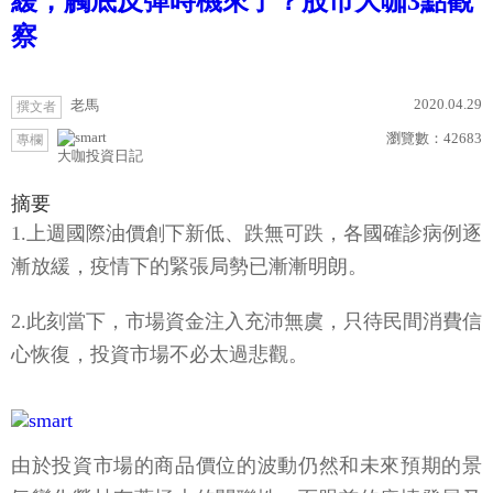
緩，觸底反彈時機來了？股市大咖3點觀
察
2020.04.29
老馬
撰文者
瀏覽數：
42683
專欄
大咖投資日記
摘要
1.上週國際油價創下新低、跌無可跌，各國確診病例逐
漸放緩，疫情下的緊張局勢已漸漸明朗。
2.此刻當下，市場資金注入充沛無虞，只待民間消費信
心恢復，投資市場不必太過悲觀。
由於投資市場的商品價位的波動仍然和未來預期的景