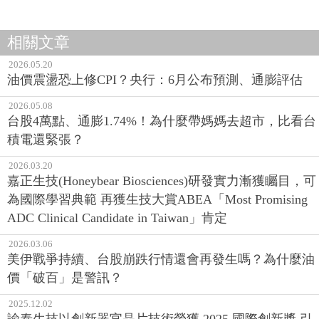
相關文章
2026.05.20
油價震盪恐上修CPI？央行：6月公布預測、通膨評估
2026.05.08
台股4萬點、通膨1.74%！為什麼帶媽媽去超市，比看台
積電還緊張？
2026.03.20
嘉正生技(Honeybear Biosciences)研發實力漸獲矚目，可
為國際學習典範 再獲生技大賞ABEA「Most Promising
ADC Clinical Candidate in Taiwan」肯定
2026.03.06
美伊戰爭持續、台股崩跌行情還會再發生嗎？為什麼油
價「破百」是警訊？
2025.12.02
諭泰生技以創新器官晶片技術榮獲 2025 國際創新獎 引