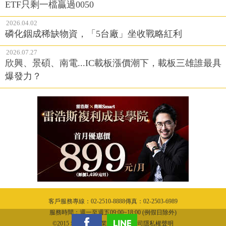
ETF只剩一檔贏過0050
2026.04.02
磷化銦成稀缺物資，「5台廠」坐收戰略紅利
2026.07.27
欣興、景碩、南電...IC載板漲價潮下，載板三雄誰最具
爆發力？
客戶服務專線：02-2510-8888傳真：02-2503-6989
服務時間：週一至週五09:00~18:00 (例假日除外)
©2015 城邦文化事業股份有限公司隱私權聲明