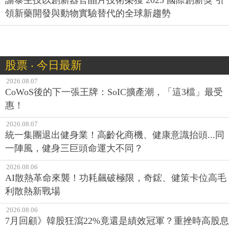
領新藥開發與動物實驗替代的全球新趨勢
股票 ‧ 今日最新
2026.08.07
CoWoS後的下一張王牌：SoIC擴產潮，「這3檔」最受
惠！
2026.08.07
統一集團退出健身業！高齡化商機、健康意識抬頭...同
一陣風，健身三巨頭命運大不同？
2026.08.06
AI散熱革命來襲！功耗飆破極限，奇鋐、健策卡位高毛
利散熱新戰場
2026.08.06
7月回顧》韓股狂瀉22%竟還是績效冠軍？重挫時高股息