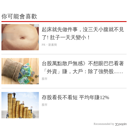
你可能會喜歡
PR
起床就先做件事，沒三天小腹就不見
了! 肚子一天天變小！
PR・新素簡
台股萬點散戶無感》不想眼巴巴看著
「外資」賺，大戶：除了強勢股...可
以買澳幣！
股市
存股看長不看短 平均年賺12%
股市
Recommended by