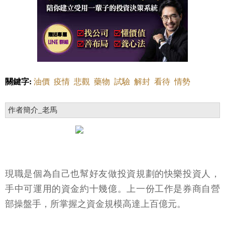
關鍵字:
油價
疫情
悲觀
藥物
試驗
解封
看待
情勢
作者簡介_老馬
現職是個為自己也幫好友做投資規劃的快樂投資人，
手中可運用的資金約十幾億。上一份工作是券商自營
部操盤手，所掌握之資金規模高達上百億元。