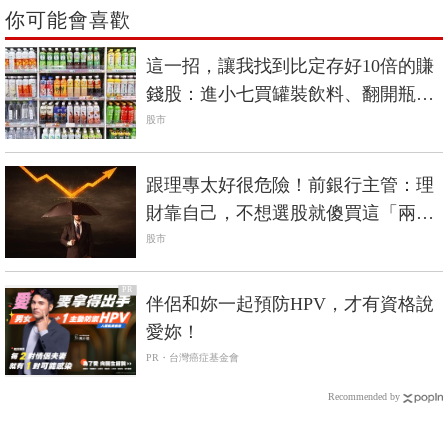
你可能會喜歡
這一招，讓我找到比定存好10倍的賺
錢股：進小七買罐裝飲料、翻開瓶身
背面看標示
股市
跟理專太好很危險！前銀行主管：理
財靠自己，不想選股就傻買這「兩
檔」
股市
PR
伴侶和妳一起預防HPV，才有資格說
愛妳！
PR・台灣癌症基金會
Recommended by