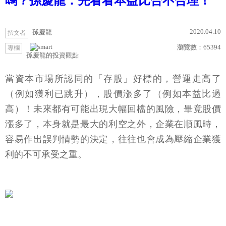
嗎？孫慶龍：先看看本益比合不合理！
2020.04.10
孫慶龍
撰文者
瀏覽數：
65394
專欄
孫慶龍的投資觀點
當資本市場所認同的「存股」好標的，營運走高了
（例如獲利已跳升），股價漲多了（例如本益比過
高）！未來都有可能出現大幅回檔的風險，畢竟股價
漲多了，本身就是最大的利空之外，企業在順風時，
容易作出誤判情勢的決定，往往也會成為壓縮企業獲
利的不可承受之重。