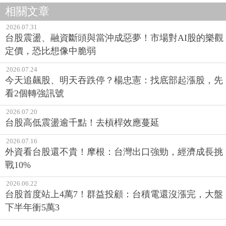
相關文章
2026.07.31
台股震盪、融資斷頭與當沖成惡夢！市場對AI股的樂觀
定價，恐比想像中脆弱
2026.07.24
今天追飆股、明天吞跌停？楊忠憲：找底部起漲股，先
看2個轉強訊號
2026.07.20
台股高低震盪逾千點！去槓桿效應蔓延
2026.07.16
外資看台股還不貴！摩根：台灣出口強勁，經濟成長挑
戰10%
2026.06.22
台股首度站上4萬7！群益投顧：台積電還沒漲完，大盤
下半年衝5萬3