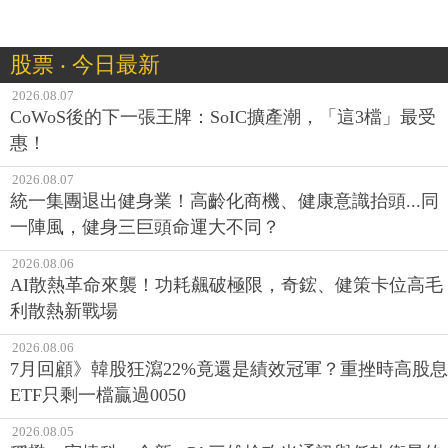
股票 ‧ 今日最新
2026.08.07
CoWoS後的下一張王牌：SoIC擴產潮，「這3檔」最受
惠！
2026.08.07
統一集團退出健身業！高齡化商機、健康意識抬頭...同
一陣風，健身三巨頭命運大不同？
2026.08.06
AI散熱革命來襲！功耗飆破極限，奇鋐、健策卡位高毛
利散熱新戰場
2026.08.06
7月回顧》韓股狂瀉22%竟還是績效冠軍？重挫時高股息
ETF只剩一檔贏過0050
2026.08.05