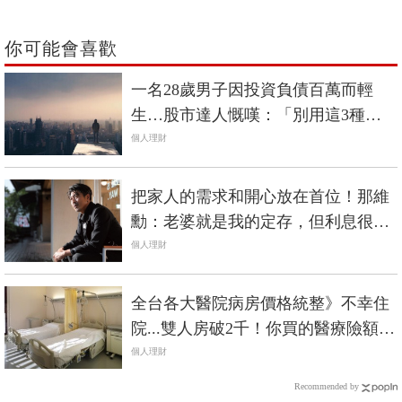
你可能會喜歡
一名28歲男子因投資負債百萬而輕
生…股市達人慨嘆：「別用這3種方
式做股票！」
個人理財
把家人的需求和開心放在首位！那維
勳：老婆就是我的定存，但利息很浮
動
個人理財
全台各大醫院病房價格統整》不幸住
院...雙人房破2千！你買的醫療險額度
夠賠嗎？
個人理財
Recommended by