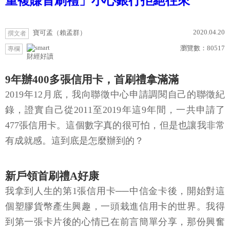
重複賺首刷禮」小心銀行拒絕往來
2020.04.20
寶可孟（賴孟群）
撰文者
瀏覽數：
80517
專欄
財經好讀
9年辦400多張信用卡，首刷禮拿滿滿
2019年12月底，我向聯徵中心申請調閱自己的聯徵紀
錄，證實自己從2011至2019年這9年間，一共申請了
477張信用卡。這個數字真的很可怕，但是也讓我非常
有成就感。這到底是怎麼辦到的？
新戶領首刷禮A好康
我拿到人生的第1張信用卡──中信金卡後，開始對這
個塑膠貨幣產生興趣，一頭栽進信用卡的世界。我得
到第一張卡片後的心情已在前言簡單分享，那份興奮