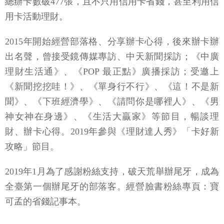
總辦卡數破477張，且不只用信用卡省錢，甚至利用信
用卡活動理財。
2015年開始經營部落格、分享辦卡心得，後來辦卡辦
出名聲，曾接受鏡傳媒專訪、中天新聞採訪；《中廣
理財生活通》、《POP 最正點》廣播採訪；受邀上
《新聞挖挖哇！》、《單身行不行》、《這！不是新
聞》、《下班經濟學》、《請問你是哪裡人》、《男
神女神在身邊》、《生活大贏家》等節目，暢談理
財、辦卡心得。2019年參與《理財達人秀》「卡好新
攻略」節目。
2019年1月為了感謝粉絲支持，破天荒舉辦尾牙，成為
全臺第一個辦尾牙的部落客。經營臉書粉絲專頁：寶
可孟的省錢記事本。