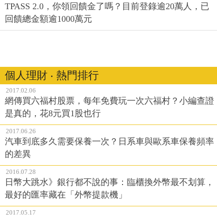
TPASS 2.0，你領回饋金了嗎？目前登錄逾20萬人，已
回饋總金額逾1000萬元
個人理財 ‧ 熱門排行
2017.02.06
網傳買六福村股票，每年免費玩一次六福村？小編查證
是真的，花8元買1股也行
2017.06.26
汽車到底多久需要保養一次？日系車與歐系車保養頻率
的差異
2016.07.28
日幣大跳水》銀行都不說的事：臨櫃換外幣最不划算，
最好的匯率藏在「外幣提款機」
2017.05.17