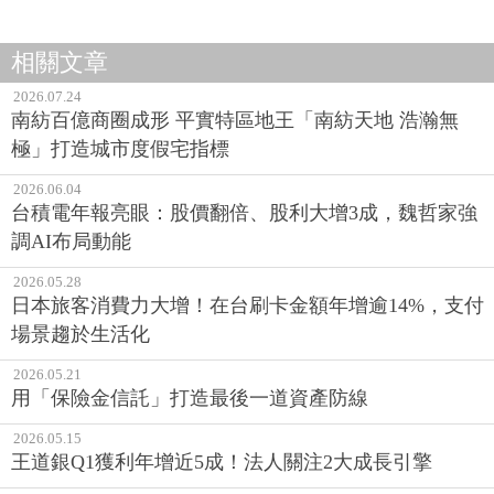
相關文章
2026.07.24
南紡百億商圈成形 平實特區地王「南紡天地 浩瀚無
極」打造城市度假宅指標
2026.06.04
台積電年報亮眼：股價翻倍、股利大增3成，魏哲家強
調AI布局動能
2026.05.28
日本旅客消費力大增！在台刷卡金額年增逾14%，支付
場景趨於生活化
2026.05.21
用「保險金信託」打造最後一道資產防線
2026.05.15
王道銀Q1獲利年增近5成！法人關注2大成長引擎