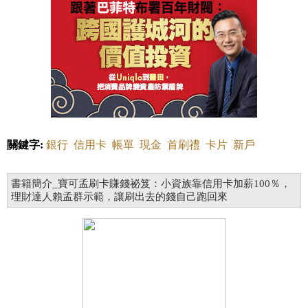
關鍵字:
銀行
信用卡
帳單
現金
首刷禮
卡片
新戶
書籍簡介_寶可孟刷卡賺錢祕笈：小資族靠信用卡加薪100％，
理財達人賴孟群示範，讓刷出去的錢自己跑回來