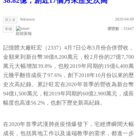
38.82億，創近17個月來歷史次高
Atkinson
2020.04.09
撰文者
瀏覽數：
35447
專欄
財經新報
記憶體大廠旺宏（2337）4月7日公布3月份合併營收，
金額來到新台幣38億8,200萬元，較2月份的27億7,700
萬元大幅增加39.8%，也較2019年同期的19億6,400萬
元幾乎翻倍成長了97.6%，創下2018年10月份以來的歷
史次高紀錄。累計旺宏在2020年首季的營收為新台幣
94億1,500萬元，較2019年同期的60億2,900萬元，成長
幅度也高達56.2%，也創下歷史新高紀錄。
在2020年首季武漢肺炎疫情爆發下，宅經濟瞬間大幅
成長，包括異地工作以及遠端教學的需求，都進一步