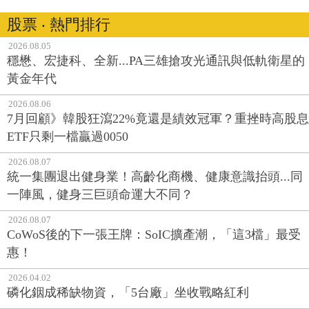
股票 ‧ 熱門排行
2026.08.05
穩懋、宏捷科、全新...PA三雄搶攻光通訊與低軌衛星的
黃金年代
2026.08.06
7月回顧》韓股狂瀉22%竟還是績效冠軍？重挫時高股息
ETF只剩一檔贏過0050
2026.08.07
統一集團退出健身業！高齡化商機、健康意識抬頭...同
一陣風，健身三巨頭命運大不同？
2026.08.07
CoWoS後的下一張王牌：SoIC擴產潮，「這3檔」最受
惠！
2026.04.02
磷化銦成稀缺物資，「5台廠」坐收戰略紅利