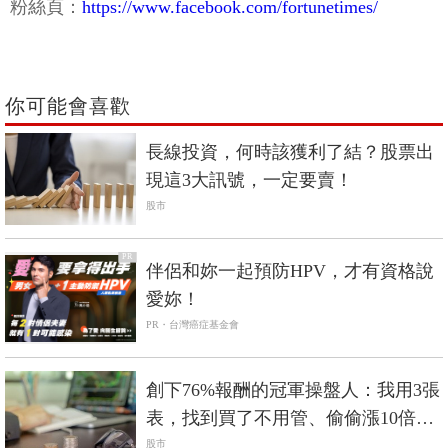
粉絲頁：
https://www.facebook.com/fortunetimes/
你可能會喜歡
長線投資，何時該獲利了結？股票出
現這3大訊號，一定要賣！
股市
PR
伴侶和妳一起預防HPV，才有資格說
愛妳！
PR・台灣癌症基金會
創下76%報酬的冠軍操盤人：我用3張
表，找到買了不用管、偷偷漲10倍的
股票
股市