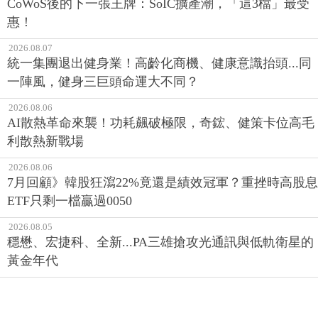
CoWoS後的下一張王牌：SoIC擴產潮，「這3檔」最受
惠！
2026.08.07
統一集團退出健身業！高齡化商機、健康意識抬頭...同
一陣風，健身三巨頭命運大不同？
2026.08.06
AI散熱革命來襲！功耗飆破極限，奇鋐、健策卡位高毛
利散熱新戰場
2026.08.06
7月回顧》韓股狂瀉22%竟還是績效冠軍？重挫時高股息
ETF只剩一檔贏過0050
2026.08.05
穩懋、宏捷科、全新...PA三雄搶攻光通訊與低軌衛星的
黃金年代