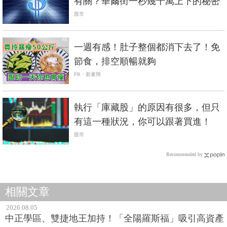
有關？華爾街一秒幾十萬上下的秘密
股市
PR
一週有感！肚子整個都消下去了！免
節食，排空順暢就夠
PR・新素簡
執行「庫藏股」的原因有很多，但只
有這一種狀況，你可以跟著買進！
股市
Recommended by
相關文章
2026.08.05
中正學區、雙捷地王加持！「全陽羅斯福」吸引高資產