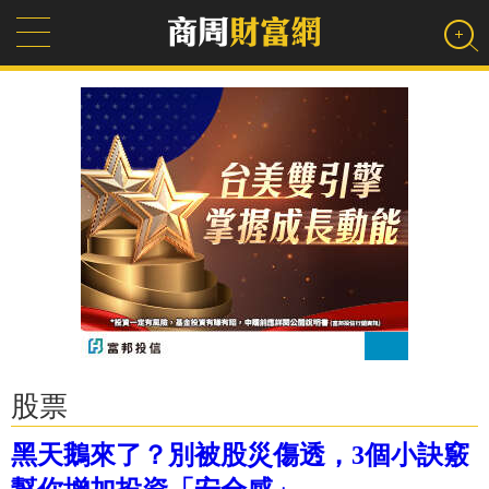
股票
黑天鵝來了？別被股災傷透，3個小訣竅