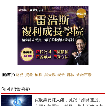
關鍵字:
財務
資產
槓桿
黑天鵝
現金
部位
金融市場
你可能會喜歡
買股票要賺大錢，竟跟「網路速度」