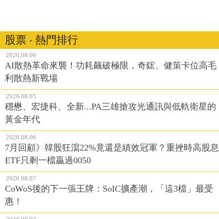
股票 ‧ 熱門排行
2026.08.06
AI散熱革命來襲！功耗飆破極限，奇鋐、健策卡位高毛
利散熱新戰場
2026.08.05
穩懋、宏捷科、全新...PA三雄搶攻光通訊與低軌衛星的
黃金年代
2026.08.06
7月回顧》韓股狂瀉22%竟還是績效冠軍？重挫時高股息
ETF只剩一檔贏過0050
2026.08.07
CoWoS後的下一張王牌：SoIC擴產潮，「這3檔」最受
惠！