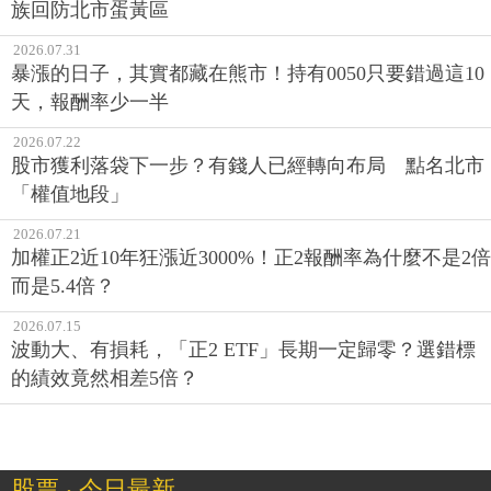
族回防北市蛋黃區
2026.07.31
暴漲的日子，其實都藏在熊市！持有0050只要錯過這10
天，報酬率少一半
2026.07.22
股市獲利落袋下一步？有錢人已經轉向布局 點名北市
「權值地段」
2026.07.21
加權正2近10年狂漲近3000%！正2報酬率為什麼不是2倍
而是5.4倍？
2026.07.15
波動大、有損耗，「正2 ETF」長期一定歸零？選錯標
的績效竟然相差5倍？
股票 ‧ 今日最新