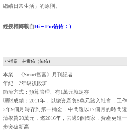
繼續日常生活」的原則。
經授權轉載自
Hi～I’m佑佑：）
小檔案＿林帝佑（佑佑）
本業：《Smart智富》月刊記者
年紀：7年級後段班
節流方式：預算管理、有1萬元就定存
理財成績：2011年，以總資產負5萬元踏入社會，工作
3年9個月時存到第一桶金，中間還以17個月的時間還
清學貸20萬元，迄2016年，去過9個國家，資產更進一
步突破新高