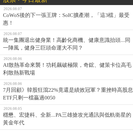
2026.08.07
CoWoS後的下一張王牌：SoIC擴產潮，「這3檔」最受
惠！
2026.08.07
統一集團退出健身業！高齡化商機、健康意識抬頭...同
一陣風，健身三巨頭命運大不同？
2026.08.06
AI散熱革命來襲！功耗飆破極限，奇鋐、健策卡位高毛
利散熱新戰場
2026.08.06
7月回顧》韓股狂瀉22%竟還是績效冠軍？重挫時高股息
ETF只剩一檔贏過0050
2026.08.05
穩懋、宏捷科、全新...PA三雄搶攻光通訊與低軌衛星的
黃金年代