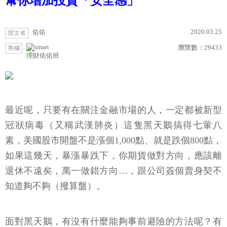
幫你增加投資「安全感」
2020.03.25
佑佑
撰文者
瀏覽數：
29433
專欄
理財佑佑班
最近呢，只要有在關注金融市場的人，一定都被新型
冠狀病毒（又稱武漢肺炎）這隻黑天鵝搞得七葷八
素，美國股市開盤不是漲個1,000點、就是跌個800點，
如果這幾天，暴漲暴跌下，你期貨做對方向，應該離
退休不遠矣，萬一做錯方向…，跟公司簽個賣身契不
知道夠不夠（撥算盤）。
面對黑天鵝，有沒有什麼能夠事前避險的方法呢？有