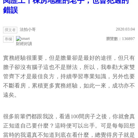
閱歷上千棟房地產的老手，也曾犯過的
錯誤
2020.03.04
法拍小哥
撰文者
瀏覽數：
136897
專欄
財經好讀
實務經驗很重要，但是膽量卻是最好的途徑，但只有
膽子卻沒有腦子這也不是辦法，所以，我奉勸大家雙
管齊下才是最佳良方，持續學習專業知識，另外也要
不斷看房，累積更多實務經驗，如此一來，成功亦不
遠矣。
很多前輩們都跟我說，看過100間房子之後，你就會真
正知道自己要什麼？這時便可以出手。可是每每回想
當時的我還真不知道到底在看什麼，總覺得房子就是