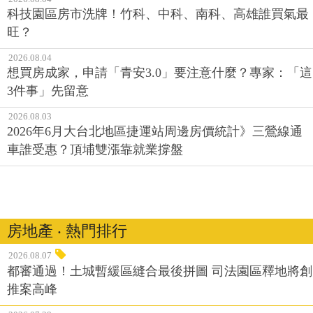
科技園區房市洗牌！竹科、中科、南科、高雄誰買氣最
旺？
2026.08.04
想買房成家，申請「青安3.0」要注意什麼？專家：「這
3件事」先留意
2026.08.03
2026年6月大台北地區捷運站周邊房價統計》三鶯線通
車誰受惠？頂埔雙漲靠就業撐盤
房地產 ‧ 熱門排行
2026.08.07
都審通過！土城暫緩區縫合最後拼圖 司法園區釋地將創
推案高峰