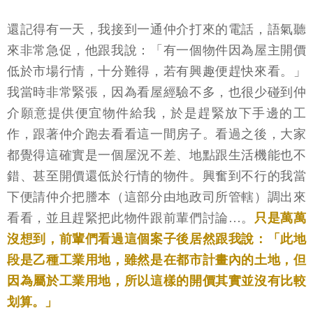
還記得有一天，我接到一通仲介打來的電話，語氣聽
來非常急促，他跟我說：「有一個物件因為屋主開價
低於市場行情，十分難得，若有興趣便趕快來看。」
我當時非常緊張，因為看屋經驗不多，也很少碰到仲
介願意提供便宜物件給我，於是趕緊放下手邊的工
作，跟著仲介跑去看看這一間房子。看過之後，大家
都覺得這確實是一個屋況不差、地點跟生活機能也不
錯、甚至開價還低於行情的物件。興奮到不行的我當
下便請仲介把謄本（這部分由地政司所管轄）調出來
看看，並且趕緊把此物件跟前輩們討論…。
只是萬萬
沒想到，前輩們看過這個案子後居然跟我說：「此地
段是乙種工業用地，雖然是在都市計畫內的土地，但
因為屬於工業用地，所以這樣的開價其實並沒有比較
划算。」