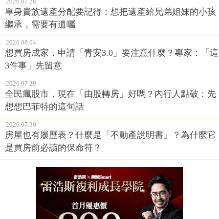
2026.07.28
單身貴族遺產分配要記得：想把遺產給兄弟姐妹的小孩
繼承，需要有遺囑
2026.08.04
想買房成家，申請「青安3.0」要注意什麼？專家：「這
3件事」先留意
2026.07.29
全民瘋股市，現在「由股轉房」好嗎？內行人點破：先
想想巴菲特的這句話
2026.07.30
房屋也有履歷表？什麼是「不動產說明書」？為什麼它
是買房前必讀的保命符？