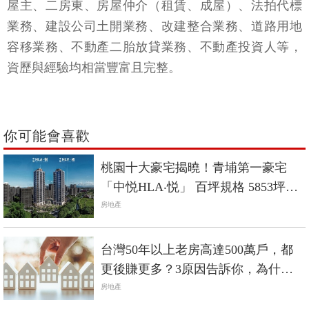
屋主、二房東、房屋仲介（租賃、成屋）、法拍代標
業務、建設公司土開業務、改建整合業務、道路用地
容移業務、不動產二胎放貸業務、不動產投資人等，
資歷與經驗均相當豐富且完整。
你可能會喜歡
桃園十大豪宅揭曉！青埔第一豪宅
「中悦HLA‧悦」 百坪規格 5853坪整
體莊園定位
房地產
台灣50年以上老房高達500萬戶，都
更後賺更多？3原因告訴你，為什麼
都更難如登天
房地產