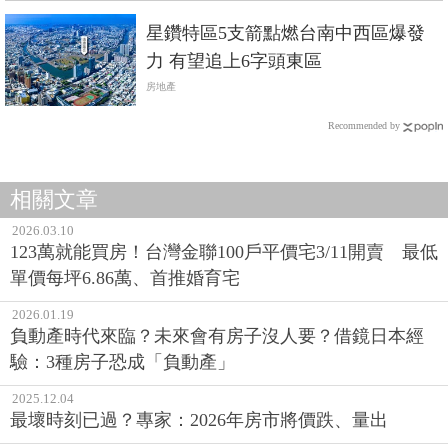
星鑽特區5支箭點燃台南中西區爆發
力 有望追上6字頭東區
房地產
Recommended by
相關文章
2026.03.10
123萬就能買房！台灣金聯100戶平價宅3/11開賣 最低
單價每坪6.86萬、首推婚育宅
2026.01.19
負動產時代來臨？未來會有房子沒人要？借鏡日本經
驗：3種房子恐成「負動產」
2025.12.04
最壞時刻已過？專家：2026年房市將價跌、量出