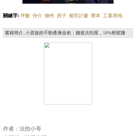
關鍵字:
坪數
仲介
物件
房子
都市計畫
謄本
工業用地
書籍簡介_小資族的不動產煉金術：錢進法拍屋，18%輕鬆賺
作者：法拍小哥