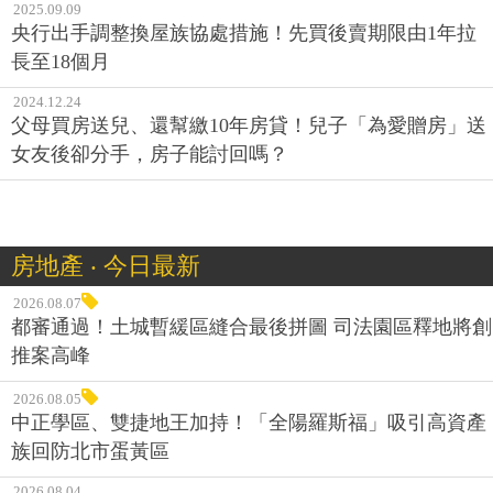
2025.09.09
央行出手調整換屋族協處措施！先買後賣期限由1年拉
長至18個月
2024.12.24
父母買房送兒、還幫繳10年房貸！兒子「為愛贈房」送
女友後卻分手，房子能討回嗎？
房地產 ‧ 今日最新
2026.08.07
都審通過！土城暫緩區縫合最後拼圖 司法園區釋地將創
推案高峰
2026.08.05
中正學區、雙捷地王加持！「全陽羅斯福」吸引高資產
族回防北市蛋黃區
2026.08.04