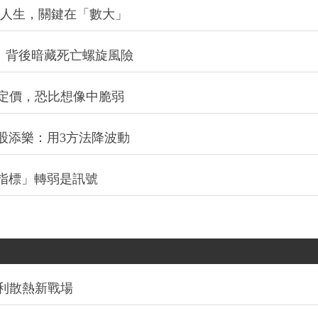
：背後暗藏死亡螺旋風險
定價，恐比想像中脆弱
股添樂：用3方法降波動
項指標」轉弱是訊號
利散熱新戰場
TF只剩一檔贏過0050