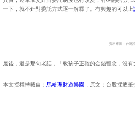
一下，就不針對委託方式逐一解釋了。有興趣的可以上
資料來源：台灣
最後，還是那句老話，「教孩子正確的金錢觀念，沒有
本文授權轉載自：
馬哈理財遊樂園
，原文：台股採逐筆
關鍵字:
台股
交易
成交
限價
投資人
市價
逐筆