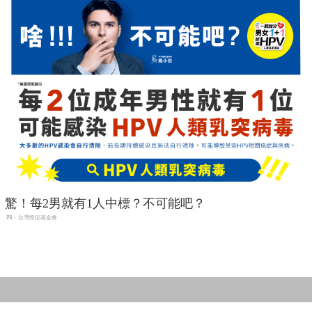
驚！每2男就有1人中標？不可能吧？
PR・台灣癌症基金會
改變人生，關鍵在「數大」