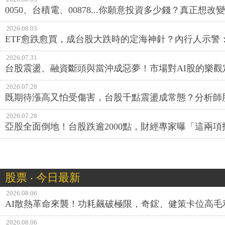
2026.08.03
ETF愈跌愈買，成台股大跌時的定海神針？內行人示警
2026.07.31
台股震盪、融資斷頭與當沖成惡夢！市場對AI股的樂觀
2026.07.28
既期待漲高又怕受傷害，台股千點震盪成常態？分析師
2026.07.28
亞股全面倒地！台股跌逾2000點，財經專家曝「這兩
股票 ‧ 今日最新
2026.08.06
AI散熱革命來襲！功耗飆破極限，奇鋐、健策卡位高毛
2026.08.06
7月回顧》韓股狂瀉22%竟還是績效冠軍？重挫時高股息E