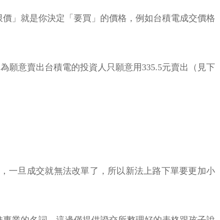
限價」就是你決定「要買」的價格，例如台積電成交價格
為願意賣出台積電的投資人只願意用335.5元賣出（見下
數，一旦成交就無法改單了，所以新法上路下單要更加小
堆專業的名詞，這邊僅提供證交所整理好的表格跟孩子說