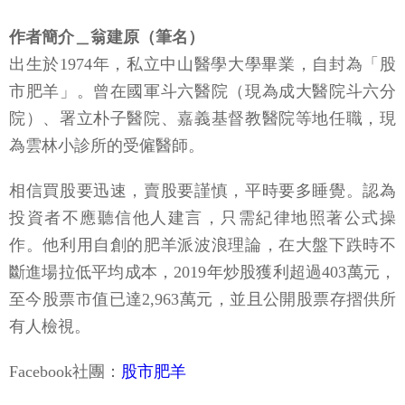
作者簡介＿翁建原（筆名）
出生於1974年，私立中山醫學大學畢業，自封為「股
市肥羊」。曾在國軍斗六醫院（現為成大醫院斗六分
院）、署立朴子醫院、嘉義基督教醫院等地任職，現
為雲林小診所的受僱醫師。
相信買股要迅速，賣股要謹慎，平時要多睡覺。認為
投資者不應聽信他人建言，只需紀律地照著公式操
作。他利用自創的肥羊派波浪理論，在大盤下跌時不
斷進場拉低平均成本，2019年炒股獲利超過403萬元，
至今股票市值已達2,963萬元，並且公開股票存摺供所
有人檢視。
Facebook社團：
股市肥羊