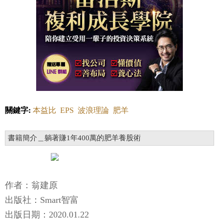
關鍵字:
本益比
EPS
波浪理論
肥羊
書籍簡介＿躺著賺1年400萬的肥羊養股術
作者：翁建原
出版社：Smart智富
出版日期：2020.01.22