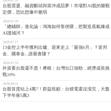
2026.07.31
台股震盪、融資斷頭與當沖成惡夢！市場對AI股的樂觀
定價，恐比想像中脆弱
2026.07.29
「總鋪師」進化論：鴻海如何靠併購，把製造底氣煉成
AI護城河？
2026.07.17
13金控上半年獲利出爐、迎來史上「最強6月」？富邦
金、國泰金...誰最會賺？
2026.07.16
外資看台股還不貴！摩根：台灣出口強勁，經濟成長挑
戰10%
2026.06.22
台股首度站上4萬7！群益投顧：台積電還沒漲完，大盤
下半年衝5萬3