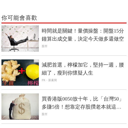
你可能會喜歡
時間就是關鍵！量價操盤：開盤15分
鐘算出成交量，決定今天做多還做空
股市
PR
減肥首選，檸檬加它，堅持一週，腰
細了，瘦到你懷疑人生
PR・新素簡
買香港版0050放十年，比「台灣50」
多賺5倍！想靠定存股攢老本就這樣
做
股市