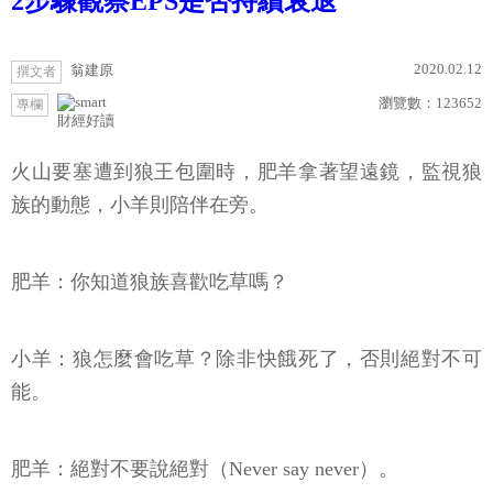
2步驟觀察EPS是否持續衰退
2020.02.12
翁建原
撰文者
瀏覽數：
123652
專欄
財經好讀
火山要塞遭到狼王包圍時，肥羊拿著望遠鏡，監視狼
族的動態，小羊則陪伴在旁。
肥羊：你知道狼族喜歡吃草嗎？
小羊：狼怎麼會吃草？除非快餓死了，否則絕對不可
能。
肥羊：絕對不要說絕對（Never say never）。