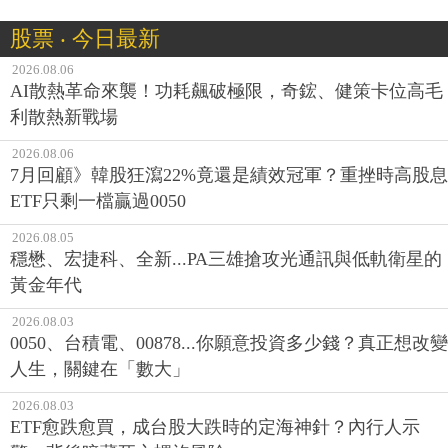
股票 ‧ 今日最新
2026.08.06
AI散熱革命來襲！功耗飆破極限，奇鋐、健策卡位高毛
利散熱新戰場
2026.08.06
7月回顧》韓股狂瀉22%竟還是績效冠軍？重挫時高股息
ETF只剩一檔贏過0050
2026.08.05
穩懋、宏捷科、全新...PA三雄搶攻光通訊與低軌衛星的
黃金年代
2026.08.03
0050、台積電、00878...你願意投資多少錢？真正想改變
人生，關鍵在「數大」
2026.08.03
ETF愈跌愈買，成台股大跌時的定海神針？內行人示