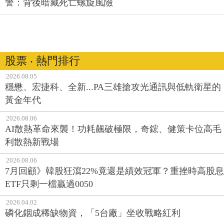
警：背後暗藏死亡螺旋風險
股票 ‧ 熱門排行
2026.08.05
穩懋、宏捷科、全新...PA三雄搶攻光通訊與低軌衛星的
黃金年代
2026.08.06
AI散熱革命來襲！功耗飆破極限，奇鋐、健策卡位高毛
利散熱新戰場
2026.08.06
7月回顧》韓股狂瀉22%竟還是績效冠軍？重挫時高股息
ETF只剩一檔贏過0050
2026.04.02
磷化銦成稀缺物資，「5台廠」坐收戰略紅利