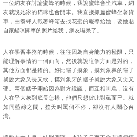
一位網友在討論蜜蜂的時候，我說蜜蜂會坐汽車，網
友就說她家的貓咪也會開車。我直接抓篇蜜蜂坐著貨
車，由養蜂人載著蜂箱去找花蜜的報導給她，要她貼
自家貓咪開車的照片給我，網友嚇呆了。
人在學習事務的時候，往往因為自身能力的極限，只
能理解事情的一個面向，然後就說這個方面是對的，
其他方面都是錯的。好比瞎子摸象，摸到象鼻的瞎子
就說大象又長又軟，摸到象牙的瞎子就說大象又尖又
硬。兩個瞎子開始因為對方說謊，而互相叫罵，沒有
人在乎大象到底長怎樣，他們只想彼此對罵而已。就
如同藍綠之間，整天叫罵個不停，卻沒有人關心台
灣。