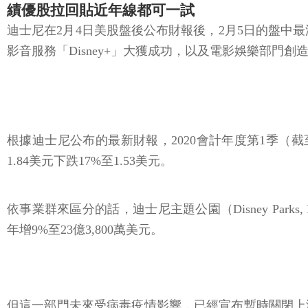
績優股拉回貼近年線都可一試
迪士尼在2月4日美股盤後公布財報後，2月5日的盤中最
影音服務「Disney+」大獲成功，以及電影娛樂部門
根據迪士尼公布的最新財報，2020會計年度第1季（截至2
1.84美元下跌17%至1.53美元。
依事業群來區分的話，迪士尼主題公園（Disney Parks, 
年增9%至23億3,800萬美元。