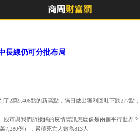
中長線仍可分批布局
2萬9,408點的新高點，隔日做出獲利回吐下跌277點，
，股市與我們所接觸的疫情資訊怎麼像是兩個平行世界？目
7,280例），累積死亡人數為813人。