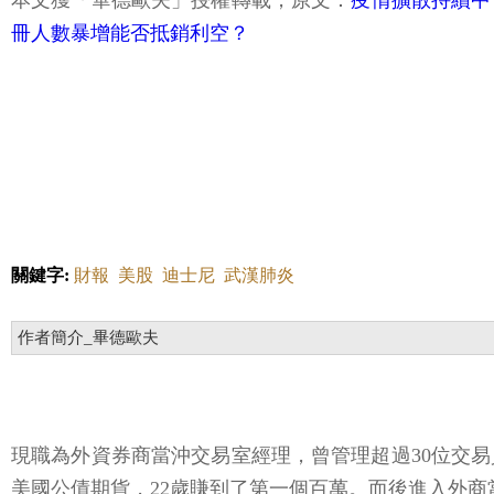
本文獲「畢德歐夫」授權轉載，原文：
疫情擴散持續中
冊人數暴增能否抵銷利空？
關鍵字:
財報
美股
迪士尼
武漢肺炎
作者簡介_畢德歐夫
現職為外資券商當沖交易室經理，曾管理超過30位交