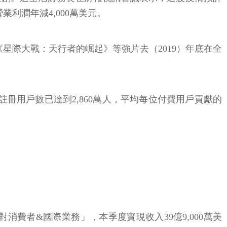
受創。迪士尼財務長在財報視訊會議表示，這波疫情預計
業利潤年減4,000萬美元。
和《星際大戰：天行者的崛起》等強片去（2019）年底在全
ey+註冊用戶數已達到2,860萬人，平均每位付費用戶貢獻的