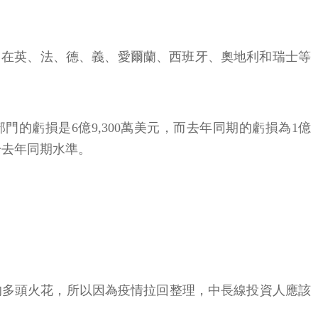
直接對消費者&國際業務」，本季度實現收入39億9,000萬美
4日在英、法、德、義、愛爾蘭、西班牙、奧地利和瑞士等
門的虧損是6億9,300萬美元，而去年同期的虧損為1億
低於去年同期水準。
的多頭火花，所以因為疫情拉回整理，中長線投資人應該