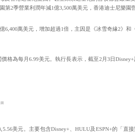
海及香港迪士尼樂園。甚至東京迪士尼的營收都會嚴重
園第2季營業利潤年減1億3,500萬美元，香港迪士尼樂園營
37億6,400萬美元，增加超過1倍，主因是《冰雪奇緣2》
閱價格為每月6.99美元。執行長表示，截至2月3日Disn
線圖