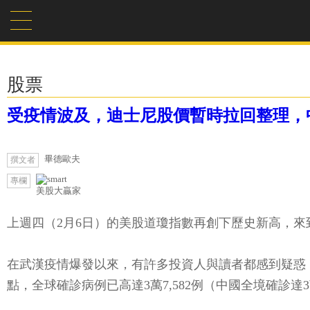
股票
受疫情波及，迪士尼股價暫時拉回整理，
畢德歐夫
撰文者
專欄
美股大贏家
上週四（2月6日）的美股道瓊指數再創下歷史新高，來到了
在武漢疫情爆發以來，有許多投資人與讀者都感到疑惑
點，全球確診病例已高達3萬7,582例（中國全境確診達3萬