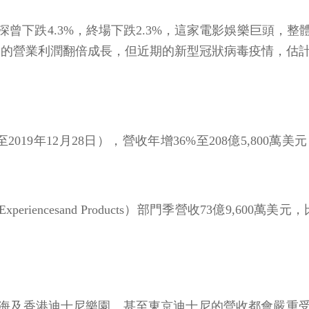
深曾下跌4.3%，終場下跌2.3%，這家電影娛樂巨頭
創造的營業利潤翻倍成長，但近期的新型冠狀病毒疫情，估
019年12月28日），營收年增36%至208億5,800萬
Experiencesand Products）部門季營收73億9