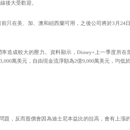
.56美元。主要包含Disney+、HULU及ESPN+的「
上線後大受歡迎。
這項目前只在美、加、澳和紐西蘭可用，之後公司將於3月2
成較大的壓力。資料顯示，Disney+上一季度所在部
3,000萬美元，自由現金流淨額為2億9,000萬美元，均
問題，反而股價會因為迪士尼本益比的拉高，會有上漲