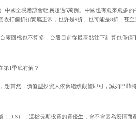
4日）中國全境應該會輕易超過5萬例。中國也有愈來愈多的
營收打個折扣實屬正常，也許是9折、也可能是8折，甚
廠回檔也不算多，台股目前從最高點往下計算也僅僅下跌
在第1季底有解？
，想當然，價值型投資人依舊繼續觀望即可，誠如巴菲
號：DIS），這檔長期投資的資優生，會不會因為疫情而