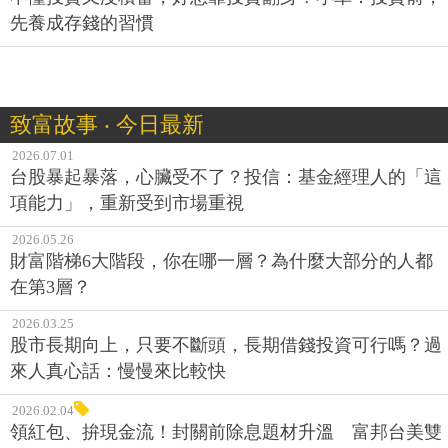
先養成存錢的習慣
致富故事 ‧ 今日最新
2026.07.01
台股暴起暴落，心臟受不了？投信：基金經理人的「這
項能力」，重新受到市場重視
2026.05.26
財富階梯6大階段，你在哪一層？為什麼大部分的人都
在第3層？
2026.03.25
股市長期向上，只要不斷頭，長期借錢投資可行嗎？過
來人真心話：慢慢來比較快
2026.02.04
領紅包、拚現金流！封關前除息題材升溫 富邦台美雙