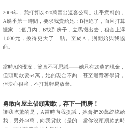
2009年，我打算以320萬賣出這套公寓。出乎意料的，
A幾乎第一時間，要求我賣給她；B拒絕了，而且打算
搬家，1個月內，B找到房子，立馬搬出去，租金上浮
1,000元，換得更大了一點。至於A，則開始與我協
商。
當時A的現況，簡直不可思議——她只有20萬的現金，
但頭期款要64萬，她的現金不夠，甚至還背著學貸，
但決心很強，不打算輕易放棄。
勇敢向屋主借頭期款，存下一間房！
讓我吃驚的是，A當時向我提議，她會把20萬統統給
我，另外44萬，向我貸款（是的，當你沒頭期款的時