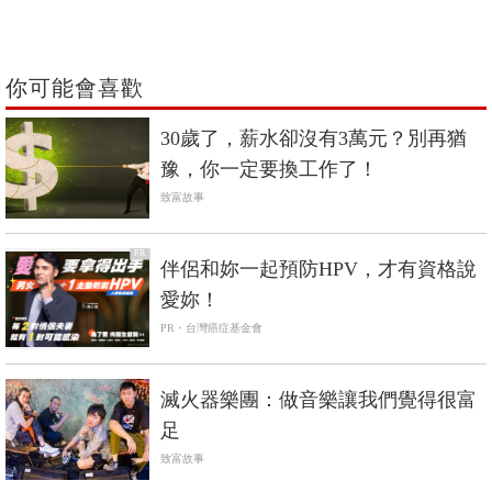
你可能會喜歡
30歲了，薪水卻沒有3萬元？別再猶
豫，你一定要換工作了！
致富故事
PR
伴侶和妳一起預防HPV，才有資格說
愛妳！
PR・台灣癌症基金會
滅火器樂團：做音樂讓我們覺得很富
足
致富故事