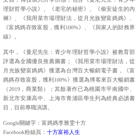
理財哲學小說》、《老宅的秘密》、《偷安徒生的內
褲》、《我用菜市場理財法，從月光族變富媽媽》、
《富媽媽存致富股，獲利100%》、《與家人的財務界
線》。
其中，《曼尼先生：青少年理財哲學小說》被教育部
評選為全國優良推薦圖書；《我用菜市場理財法，從
月光族變富媽媽》獲選為台灣百大暢銷電子書，《富
媽媽存致富股，獲利100%》獲選為博客來百大暢銷書
（2019，商業類）；其餘著作已為桃園市平南國中、
新北市安康高中、上海市青浦區學生列為經典必讀書
目，目前專職演講。
Google關鍵字：富媽媽李雅雯十方
Facebook粉絲頁：
十方富裕人生