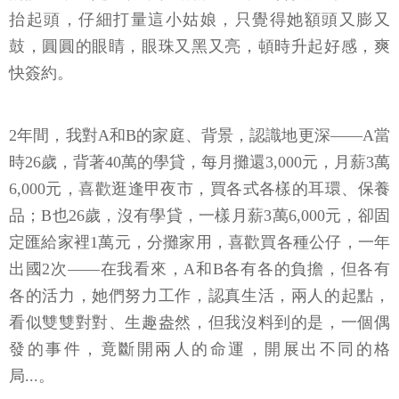
抬起頭，仔細打量這小姑娘，只覺得她額頭又膨又
鼓，圓圓的眼睛，眼珠又黑又亮，頓時升起好感，爽
快簽約。
2年間，我對A和B的家庭、背景，認識地更深——A當
時26歲，背著40萬的學貸，每月攤還3,000元，月薪3萬
6,000元，喜歡逛逢甲夜市，買各式各樣的耳環、保養
品；B也26歲，沒有學貸，一樣月薪3萬6,000元，卻固
定匯給家裡1萬元，分攤家用，喜歡買各種公仔，一年
出國2次——在我看來，A和B各有各的負擔，但各有
各的活力，她們努力工作，認真生活，兩人的起點，
看似雙雙對對、生趣盎然，但我沒料到的是，一個偶
發的事件，竟斷開兩人的命運，開展出不同的格
局...。