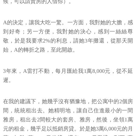
候，可以請賣房的人借你）。
A的決定，讓我大吃一驚。一方面，我對她的大膽，感
到好奇；另一方便，我對她的決心，感到一絲絲尊
敬，於是我要求2%的利息，請她3年攤還，從那天開
始，A的轉折之路，至此開啟。
3年來，A雷打不動，每月匯給我1萬8,000元，從不延
遲。
在我的建議下，她幾乎沒有猶豫地，把公寓中的2個房
間，統統租出去。她精明地，讓自己住進最小的一間
雅房，租出去2間較大的套房、雅房，然後，坐領1萬
元的租金，幾乎足以抵銷房貸。於是她3萬6,000元的月