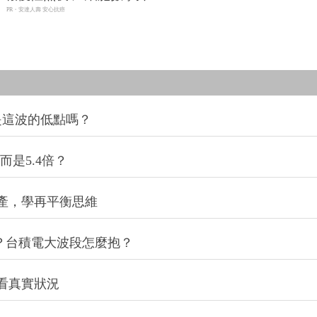
PR・安達人壽 安心抗癌
是這波的低點嗎？
而是5.4倍？
產，學再平衡思維
？台積電大波段怎麼抱？
看真實狀況