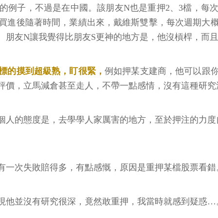
的例子，不過是在中國。該朋友N也是重押2、3檔，每
進後隨著時間，業績出來，戴維斯雙擊，每次週期大概3
股。朋友N讓我覺得比朋友S更神的地方是，他沒槓桿，而
標的摸到超級熟，盯很緊，
例如押某支建商，他可以跟
評價，立馬減倉甚至走人，不帶一點感情，沒有這種研究
個人的態度是，去學學人家厲害的地方，至於押注的力度
沒有一次失敗賠得多，有點感慨，原因是重押某檔股票看錯
現他並沒有研究很深，竟然敢重押，我當時就感到疑惑…