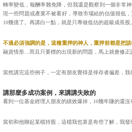
轉率變低，報酬率難免降，但我還是觀察到一個非常神
現一些問題或產業不被看好，導致市場給的估值很低，買
10幾億了。再講白一點，就是只專做低估的超級成長
不過必須強調的是，這種重押的神人，重押前都是把該
融資情形…而且只要標的出現新的問題，馬上就會修正
當然講完這些例子，一定有朋友覺得是倖存者偏差，我
講那麼多成功案例，來講講失敗的
看到一位基金經理人朋友的績效爆掉，10幾年賺的還
當初和他聊起某檔持股，這檔我也算是有些了解，我發