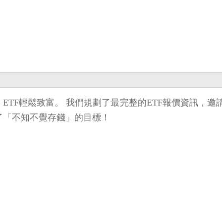
你用 ETF輕鬆致富。 我們規劃了最完整的ETF報價資
完成了「不知不覺存錢」的目標！