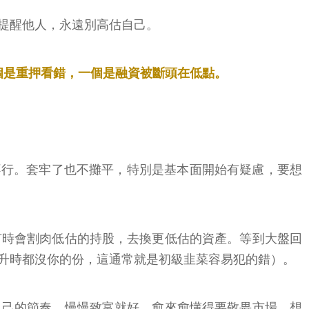
提醒他人，永遠別高估自己。
個是重押看錯，一個是融資被斷頭在低點。
不行。套牢了也不攤平，特別是基本面開始有疑慮，要想
有時會割肉低估的持股，去換更低估的資產。等到大盤回
升時都沒你的份，這通常就是初級韭菜容易犯的錯）。
自己的節奏，慢慢致富就好。愈來愈懂得要敬畏市場，想