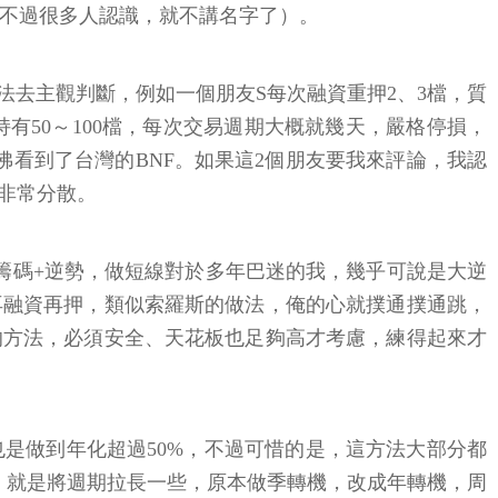
億，不過很多人認識，就不講名字了）。
去主觀判斷，例如一個朋友S每次融資重押2、3檔，質
有50～100檔，每次交易週期大概就幾天，嚴格停損，
看到了台灣的BNF。如果這2個朋友要我來評論，我認
注非常分散。
籌碼+逆勢，做短線對於多年巴迷的我，幾乎可說是大逆
再融資再押，類似索羅斯的做法，俺的心就撲通撲通跳，
的方法，必須安全、天花板也足夠高才考慮，練得起來才
是做到年化超過50%，不過可惜的是，這方法大部分都
，就是將週期拉長一些，原本做季轉機，改成年轉機，周