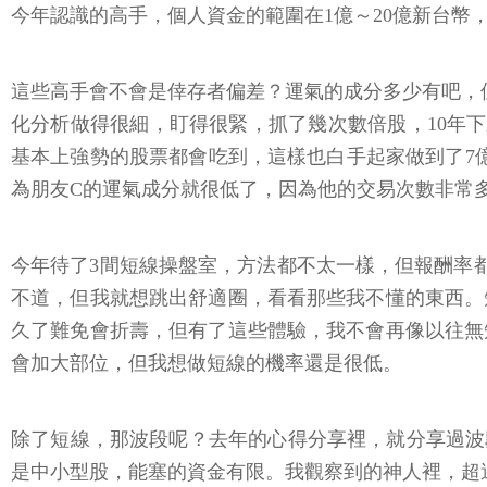
今年認識的高手，個人資金的範圍在1億～20億新台幣，
這些高手會不會是倖存者偏差？運氣的成分多少有吧，
化分析做得很細，盯得很緊，抓了幾次數倍股，10年下
基本上強勢的股票都會吃到，這樣也白手起家做到了7
為朋友C的運氣成分就很低了，因為他的交易次數非常多，月
今年待了3間短線操盤室，方法都不太一樣，但報酬率
不道，但我就想跳出舒適圈，看看那些我不懂的東西。
久了難免會折壽，但有了這些體驗，我不會再像以往無
會加大部位，但我想做短線的機率還是很低。
除了短線，那波段呢？去年的心得分享裡，就分享過波
是中小型股，能塞的資金有限。我觀察到的神人裡，超