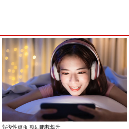
報復性熬夜 癌細胞數攀升