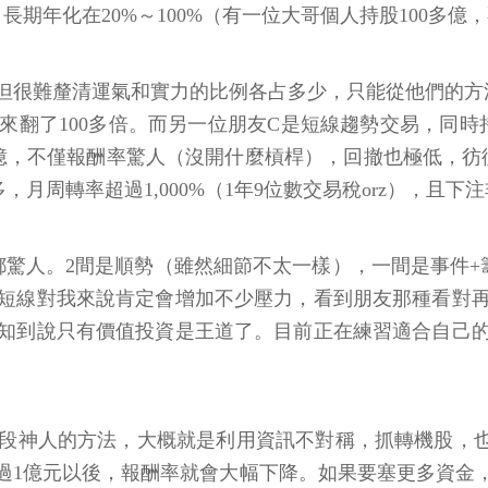
長期年化在20%～100%（有一位大哥個人持股100多
但很難釐清運氣和實力的比例各占多少，只能從他們的方法
來翻了100多倍。而另一位朋友C是短線趨勢交易，同時持
億，不僅報酬率驚人（沒開什麼槓桿），回撤也極低，彷彿
周轉率超過1,000%（1年9位數交易稅orz），且下
都驚人。2間是順勢（雖然細節不太一樣），一間是事件+
短線對我來說肯定會增加不少壓力，看到朋友那種看對
知到說只有價值投資是王道了。目前正在練習適合自己
段神人的方法，大概就是利用資訊不對稱，抓轉機股，也
過1億元以後，報酬率就會大幅下降。如果要塞更多資金