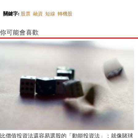
關鍵字:
股票
融資
短線
轉機股
你可能會喜歡
比價值投資法還容易選股的「動能投資法」：就像賭球