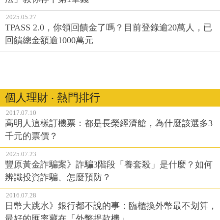
2025.05.27
TPASS 2.0，你領回饋金了嗎？目前登錄逾20萬人，已
回饋總金額逾1000萬元
個人理財 ‧ 熱門排行
2017.07.10
高明人這樣訂機票：都是長榮經濟艙，為什麼該選多3
千元的票價？
2025.07.23
豐原黃金詐騙案》詐騙3階段「養套殺」是什麼？如何
辨識投資詐騙、怎麼預防？
2016.07.28
日幣大跳水》銀行都不說的事：臨櫃換外幣最不划算，
最好的匯率藏在「外幣提款機」