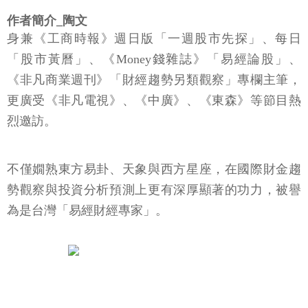
作者簡介_陶文
身兼《工商時報》週日版「一週股市先探」、每日
「股市黃曆」、《Money錢雜誌》「易經論股」、
《非凡商業週刊》「財經趨勢另類觀察」專欄主筆，
更廣受《非凡電視》、《中廣》、《東森》等節目熱
烈邀訪。
不僅嫺熟東方易卦、天象與西方星座，在國際財金趨
勢觀察與投資分析預測上更有深厚顯著的功力，被譽
為是台灣「易經財經專家」。