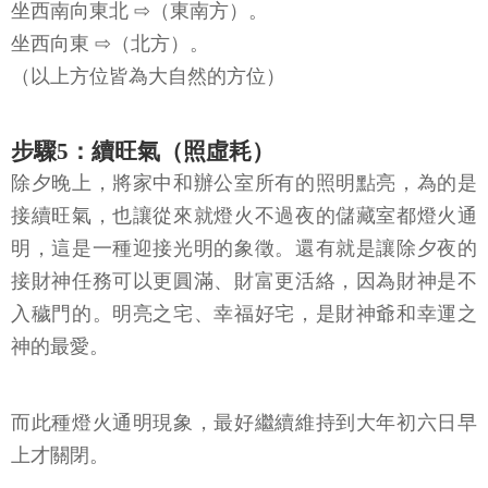
坐西南向東北 ⇨（東南方）。
坐西向東 ⇨（北方）。
（以上方位皆為大自然的方位）
步驟5：續旺氣（照虛耗）
除夕晚上，將家中和辦公室所有的照明點亮，為的是
接續旺氣，也讓從來就燈火不過夜的儲藏室都燈火通
明，這是一種迎接光明的象徵。還有就是讓除夕夜的
接財神任務可以更圓滿、財富更活絡，因為財神是不
入穢門的。明亮之宅、幸福好宅，是財神爺和幸運之
神的最愛。
而此種燈火通明現象，最好繼續維持到大年初六日早
上才關閉。