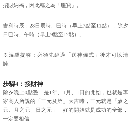
招財納福，因此稱之為「壓寶」。
吉利時辰：28日辰時、巳時（早上7點至11點），除夕
日巳時、午時（早上9點至12點）。
※溫馨提醒：必須先經過「送神儀式」後才可以清
魨。
步驟4：接財神
除夕晚上0點整，是1年、1月、1日的開始，也就是專
家高人所說的「三元及第」大吉時，三元就是「歲之
元、月之元、日之元」，好的開始就是成功的全部，
一定要相信。