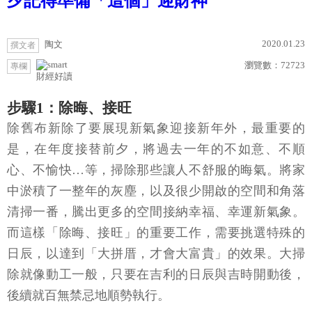
夕記得準備「這個」迎財神
2020.01.23
陶文
撰文者
瀏覽數：
72723
專欄
財經好讀
步驟1：除晦、接旺
除舊布新除了要展現新氣象迎接新年外，最重要的
是，在年度接替前夕，將過去一年的不如意、不順
心、不愉快…等，掃除那些讓人不舒服的晦氣。將家
中淤積了一整年的灰塵，以及很少開啟的空間和角落
清掃一番，騰出更多的空間接納幸福、幸運新氣象。
而這樣「除晦、接旺」的重要工作，需要挑選特殊的
日辰，以達到「大拼厝，才會大富貴」的效果。大掃
除就像動工一般，只要在吉利的日辰與吉時開動後，
後續就百無禁忌地順勢執行。