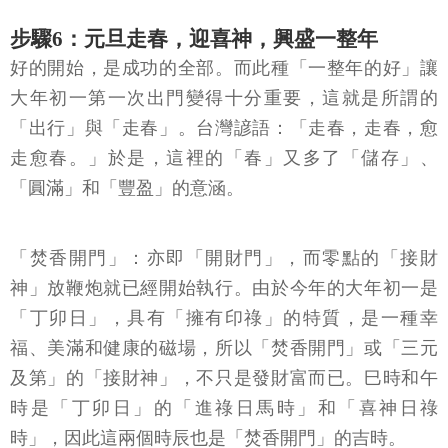
步驟6：元旦走春，迎喜神，興盛一整年
好的開始，是成功的全部。而此種「一整年的好」讓
大年初一第一次出門變得十分重要，這就是所謂的
「出行」與「走春」。台灣諺語：「走春，走春，愈
走愈春。」於是，這裡的「春」又多了「儲存」、
「圓滿」和「豐盈」的意涵。
「焚香開門」：亦即「開財門」，而零點的「接財
神」放鞭炮就已經開始執行。由於今年的大年初一是
「丁卯日」，具有「擁有印祿」的特質，是一種幸
福、美滿和健康的磁場，所以「焚香開門」或「三元
及第」的「接財神」，不只是發財富而已。巳時和午
時是「丁卯日」的「進祿日馬時」和「喜神日祿
時」，因此這兩個時辰也是「焚香開門」的吉時。