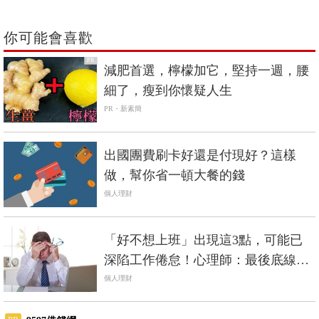
你可能會喜歡
PR
減肥首選，檸檬加它，堅持一週，腰
細了，瘦到你懷疑人生
PR・新素簡
出國團費刷卡好還是付現好？這樣
做，幫你省一頓大餐的錢
個人理財
「好不想上班」出現這3點，可能已
深陷工作倦怠！心理師：最後底線，
別讓工作進臥室
個人理財