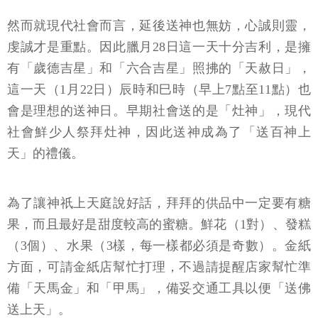
然而就現代社會而言，延後送神也無妨，心誠則靈，
虔誠才是重點。因此臘月28日這一天十分吉利，是擁
有「歲德吉星」和「六合吉星」照拂的「天赦日」，
這一天（1月22日）辰時和巳時（早上7點至11點）也
會是理想的送神日。早期社會送的是「灶神」，現代
社會鮮少人祭拜灶神，因此送神成為了「送百神上
天」的禮儀。
為了讓神祇上天庭說好話，拜拜的供品中一定要有糖
果，而且最好是甜度較高的蜜糖。鮮花（1對）、發糕
（3個）、水果（3樣，每一樣都必須是奇數）。金紙
方面，可請金紙店幫忙打理，不過請提醒店家幫忙準
備「天馬金」和「甲馬」，備妥交通工具以便「送佛
送上天」。