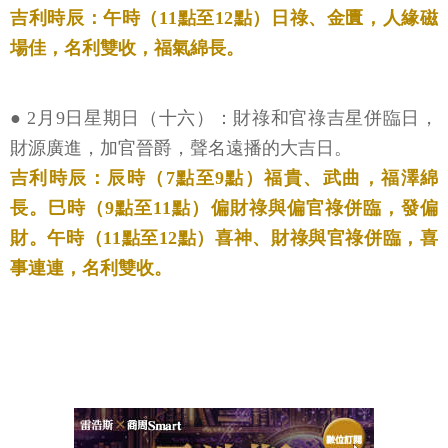
吉利時辰：午時（11點至12點）日祿、金匱，人緣磁
場佳，名利雙收，福氣綿長。
● 2月9日星期日（十六）：財祿和官祿吉星併臨日，
財源廣進，加官晉爵，聲名遠播的大吉日。
吉利時辰：辰時（7點至9點）福貴、武曲，福澤綿
長。巳時（9點至11點）偏財祿與偏官祿併臨，發偏
財。午時（11點至12點）喜神、財祿與官祿併臨，喜
事連連，名利雙收。