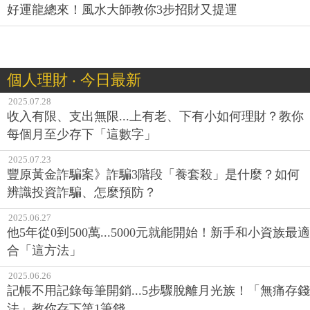
好運龍總來！風水大師教你3步招財又提運
個人理財 ‧ 今日最新
2025.07.28
收入有限、支出無限...上有老、下有小如何理財？教你
每個月至少存下「這數字」
2025.07.23
豐原黃金詐騙案》詐騙3階段「養套殺」是什麼？如何
辨識投資詐騙、怎麼預防？
2025.06.27
他5年從0到500萬...5000元就能開始！新手和小資族最適
合「這方法」
2025.06.26
記帳不用記錄每筆開銷...5步驟脫離月光族！「無痛存錢
法」教你存下第1筆錢