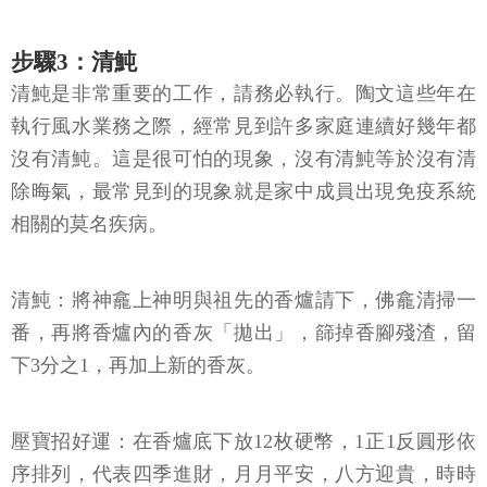
步驟3：清魨
清魨是非常重要的工作，請務必執行。陶文這些年在
執行風水業務之際，經常見到許多家庭連續好幾年都
沒有清魨。這是很可怕的現象，沒有清魨等於沒有清
除晦氣，最常見到的現象就是家中成員出現免疫系統
相關的莫名疾病。
清魨：將神龕上神明與祖先的香爐請下，佛龕清掃一
番，再將香爐內的香灰「拋出」，篩掉香腳殘渣，留
下3分之1，再加上新的香灰。
壓寶招好運：在香爐底下放12枚硬幣，1正1反圓形依
序排列，代表四季進財，月月平安，八方迎貴，時時