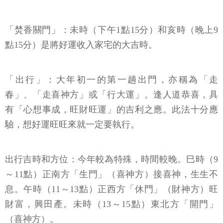
「焚香關門」：未時（下午1點15分）和亥時（晚上9
點15分）是將好運收入家宅的大吉時。
「出行」：大年初一的第一趟出門，亦稱為「走
春」、「走喜神方」或「行大運」。逢人道恭喜，具
有「心想事成，旺財旺運」的吉利之應。此法十分應
驗，想好運旺旺來就一定要執行。
出行吉時和方位：今年較為特殊，時間較晚。巳時（9
～11點）正南方「生門」（喜神方）接喜神，生生不
息。午時（11～13點）正西方「休門」（財神方）旺
財富，興田產。未時（13～15點）東北方「開門」
（喜神方）。