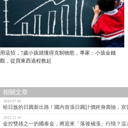
用這招，7歲小孩就懂得克制物慾，專家：小孩金錢
觀，從買東西過程教起
相關文章
2026.07.08
哈日族的日圓新出路！國內首張日圓計價終身壽險，宣
2025.11.10
金控雙雄之一的國泰金，將迎來「落後補漲」行情？這