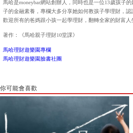
馬哈是moneybar網站創辦人，同時也是一位13歲孩
子的金融素養，專欄大多分享她如何教孩子學理財，認
歡迎所有的爸媽跟小孩一起學理財，翻轉全家的財富人
著作：《馬哈親子理財10堂課》
馬哈理財遊樂園專欄
馬哈理財遊樂園臉書社團
你可能會喜歡