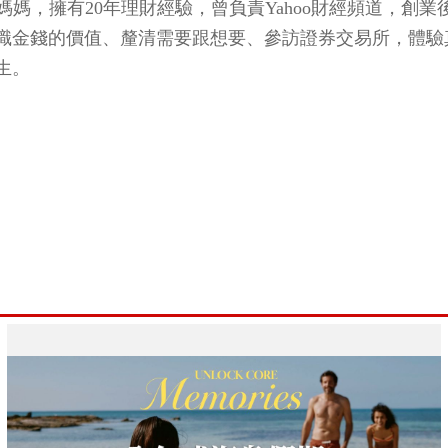
子的媽媽，擁有20年理財經驗，曾負責Yahoo財經頻道
識金錢的價值、釐清需要跟想要、參訪證券交易所，體驗
生。