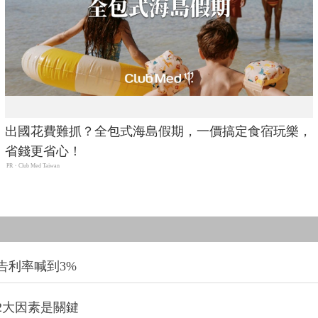
出國花費難抓？全包式海島假期，一價搞定食宿玩樂，
省錢更省心！
PR・Club Med Taiwan
告利率喊到3%
2大因素是關鍵