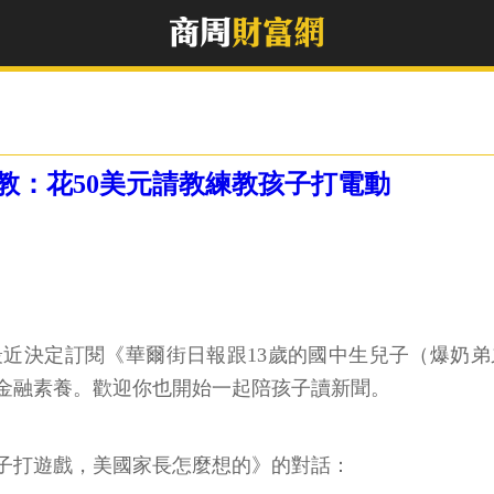
教：花50美元請教練教孩子打電動
近決定訂閱《華爾街日報跟13歲的國中生兒子（爆奶
金融素養。歡迎你也開始一起陪孩子讀新聞。
子打遊戲，美國家長怎麼想的》的對話：