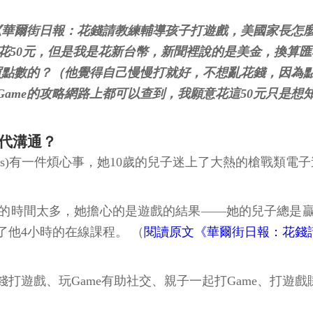
《華爾街日報：花錢請教練輔導孩子打遊戲，美國家長怎
花50元，但是我是花新台幣，新聞裡說的是美金，換算匯率
不買點數的？（他覺得自己慢慢打就好，不想亂花錢，因為
ame的攻略網路上都可以查到，我願意花這50元只是想
代溝通？
ks)有一件煩心事，她10歲的兒子迷上了大熱的槍戰類電子遊戲《
的時間太多，她擔心的是遊戲的結果——她的兒子總是贏
他4小時的在線課程。 （
閱讀原文《華爾街日報：花錢
打遊戲、玩Game有助社交、親子一起打Game、打遊