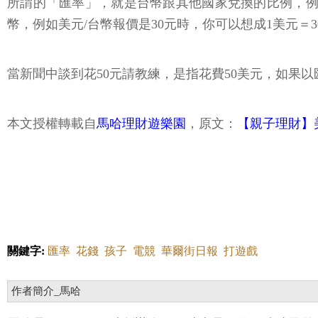
所謂的「匯率」，就是台幣跟其他國家兌換的比例，例如美
幣，例如美元/台幣報價是30元時，你可以想成1美元＝3
當新聞中談到花50元請教練，是指花費50美元，如果以匯
本文授權轉載自
馬哈理財遊樂園
，原文：
【親子理財】
關鍵字:
匯率
花錢
孩子
電競
華爾街日報
打遊戲
作者簡介_馬哈