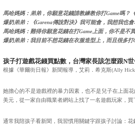
馬哈媽媽：弟弟，你願意花錢請教練教你打Game嗎？
爆奶弟弟：《Garena傳說對決》我可能會，我想我也會
馬哈媽媽：難得你願意花錢在打Game上面，你不是
爆奶弟弟：我目前不想花錢在衣服造型上，而且很多打G
孩子打遊戲花錢買點數，台灣家長該怎麼跟N世
根據《華爾街日報》新聞報導，艾莉．希克斯(Ally Hic
她擔心的不是遊戲裡的暴力因素，也不是兒子在上面花
美元，從一家自由職業者網站上找了一名遊戲玩家，買了
通常我陪孩子看新聞，我習慣用關鍵字跟孩子討論：花錢