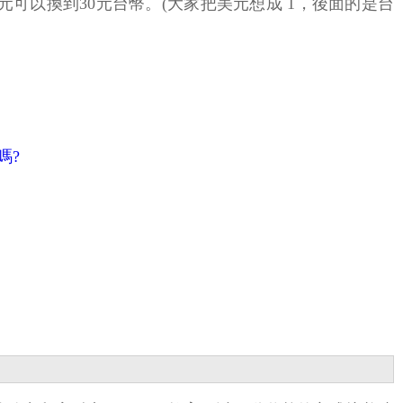
元可以換到30元台幣。(大家把美元想成 1，後面的是台
嗎?