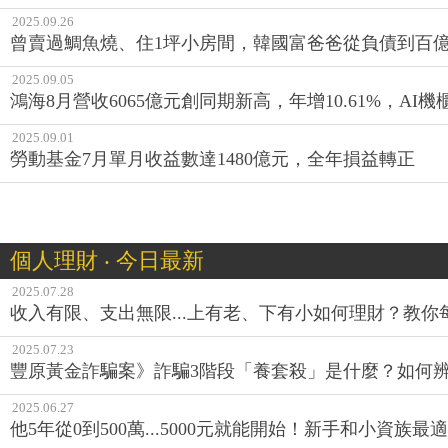
2025.09.26
曾賣過鯛魚燒、住1坪小房間，韓國富爸爸從負債到百
2025.09.05
鴻海8月營收6065億元創同期新高，年增10.61%，AI
2025.09.01
勞動基金7月單月收益數達1480億元，全年損益轉正
個人理財 ‧ 今日最新
2025.07.28
收入有限、支出無限...上有老、下有小如何理財？教
2025.07.23
豐原黃金詐騙案》詐騙3階段「養套殺」是什麼？如何
2025.06.27
他5年從0到500萬...5000元就能開始！新手和小資族