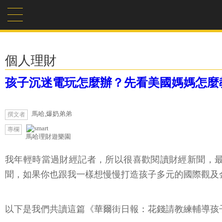
個人理財
孩子沉迷電玩怎麼辦？先看美國媽媽怎麼
馬哈,爆奶弟弟
撰文者
專欄
馬哈理財遊樂園
我年輕時當過財經記者，所以很喜歡閱讀財經新聞，最
聞，如果你也跟我一樣想慢慢打造孩子多元的國際觀及
以下是我們共讀這篇《華爾街日報：花錢請教練輔導孩