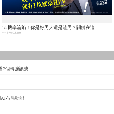
1/2機率淪陷！你是好男人還是渣男？關鍵在這
PR・台灣癌症基金會
看2個轉強訊號
AI布局動能