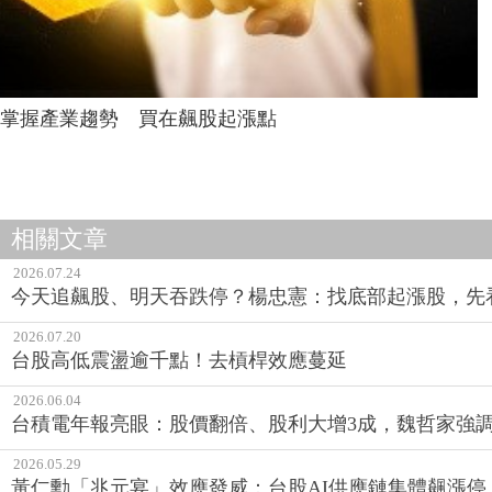
掌握產業趨勢 買在飆股起漲點
相關文章
2026.07.24
今天追飆股、明天吞跌停？楊忠憲：找底部起漲股，先
2026.07.20
台股高低震盪逾千點！去槓桿效應蔓延
2026.06.04
台積電年報亮眼：股價翻倍、股利大增3成，魏哲家強調
2026.05.29
黃仁勳「兆元宴」效應發威：台股AI供應鏈集體飆漲停