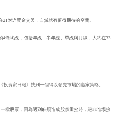
在21附近黃金交叉，自然就有值得期待的空間。
4條均線，包括年線、半年線、季線與月線，大約在33
《投資家日報》找到一個得以領先市場的贏家策略。
何一檔股票，因為遇到麻煩造成股價重挫時，絕非進場撿