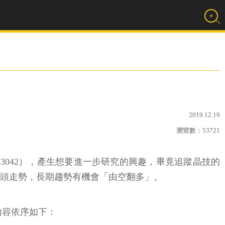
2019.12.19
瀏覽數：
53721
3042），產生想要進一步研究的興趣，畢竟追蹤晶技的
元的空頭走勢，長期趨勢有機會「由空翻多」。
內容依序如下：