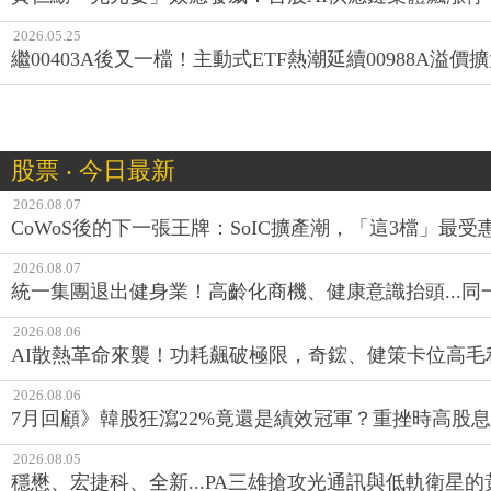
2026.05.25
繼00403A後又一檔！主動式ETF熱潮延續00988A溢價
股票 ‧ 今日最新
2026.08.07
CoWoS後的下一張王牌：SoIC擴產潮，「這3檔」最受
2026.08.07
統一集團退出健身業！高齡化商機、健康意識抬頭...
2026.08.06
AI散熱革命來襲！功耗飆破極限，奇鋐、健策卡位高毛
2026.08.06
7月回顧》韓股狂瀉22%竟還是績效冠軍？重挫時高股息E
2026.08.05
穩懋、宏捷科、全新...PA三雄搶攻光通訊與低軌衛星