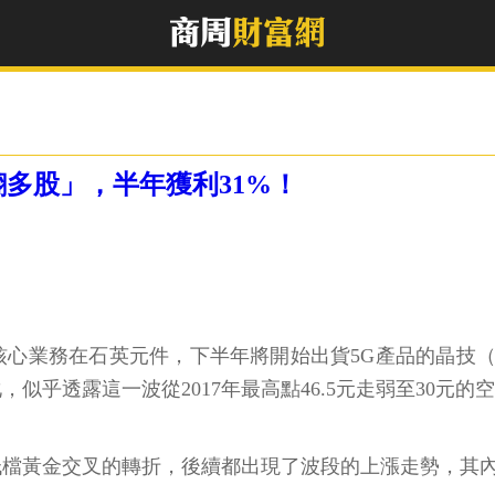
多股」，半年獲利31%！
心業務在石英元件，下半年將開始出貨5G產品的晶技（
變化，似乎透露這一波從2017年最高點46.5元走弱至30
低檔黃金交叉的轉折，後續都出現了波段的上漲走勢，其