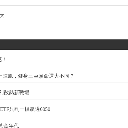
擴大
惠！
同一陣風，健身三巨頭命運大不同？
利散熱新戰場
TF只剩一檔贏過0050
的黃金年代