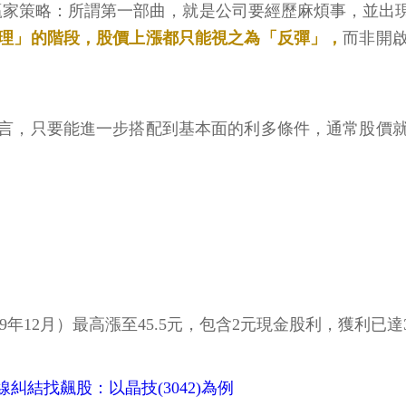
贏家策略：所謂第一部曲，就是公司要經歷麻煩事，並出
理」的階段，股價上漲都只能視之為「反彈」，
而非開
言，只要能進一步搭配到基本面的利多條件，通常股價
19年12月）最高漲至45.5元，包含2元現金股利，獲利已達
線糾結找飆股：以晶技(3042)為例