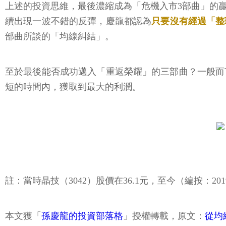
上述的投資思維，最後濃縮成為「危機入市3部曲」的
續出現一波不錯的反彈，慶龍都認為
只要沒有經過「整
部曲所談的「均線糾結」。
至於最後能否成功邁入「重返榮耀」的三部曲？一般而
短的時間內，獲取到最大的利潤。
註：當時晶技（3042）股價在36.1元，至今（編按：20
本文獲「
孫慶龍的投資部落格
」授權轉載，原文：
從均