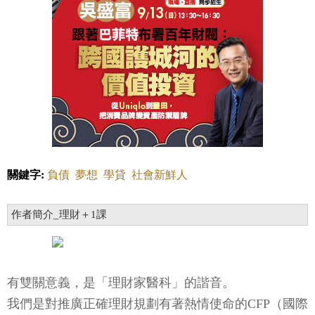
關鍵字:
負債
夢想
學貸
社會新鮮人
作者簡介_理財＋1課
有雙關意義，是「理財家醫科」的諧音。
我們是對推廣正確理財規劃有著熱情使命的CFP（國際