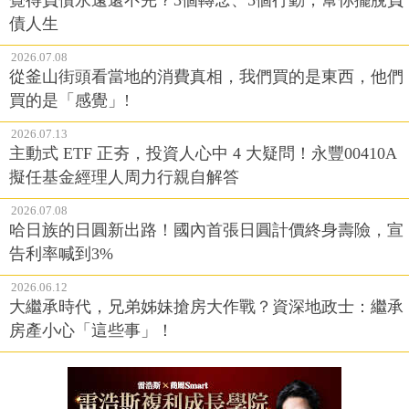
債人生
2026.07.08
從釜山街頭看當地的消費真相，我們買的是東西，他們
買的是「感覺」!
2026.07.13
主動式 ETF 正夯，投資人心中 4 大疑問！永豐00410A
擬任基金經理人周力行親自解答
2026.07.08
哈日族的日圓新出路！國內首張日圓計價終身壽險，宣
告利率喊到3%
2026.06.12
大繼承時代，兄弟姊妹搶房大作戰？資深地政士：繼承
房產小心「這些事」！