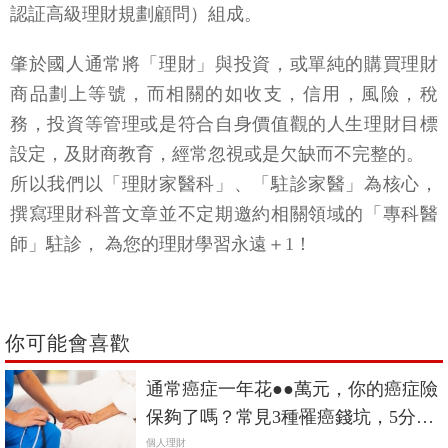
認証高級理財規劃顧問）組成。
肇於國人通常將「理財」與投資，或單純的購買理財
商品劃上等號，而相關的如收支，信用，風險，稅
務，投資等管理或是符合自身價值觀的人生理財目標
設定，及財商教育，經常忽視或是欠缺而不完整的。
所以我們以「理財家醫科」、「駐診家醫」為核心，
撰寫理財科普文章並不定期邀約相關領域的「專科醫
師」駐診， 為您的理財學習永遠＋1！
你可能會喜歡
通常癌症一年花●●萬元，你的癌症險
保夠了嗎？常見3種罹癌錢坑，5分鐘
快速了解
個人理財