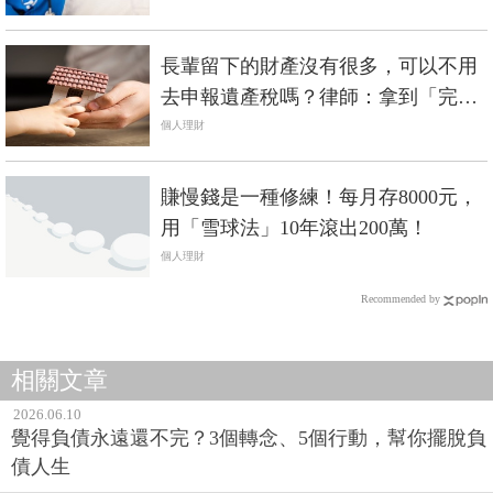
長輩留下的財產沒有很多，可以不用
去申報遺產稅嗎？律師：拿到「完稅
證明」才是關鍵
個人理財
賺慢錢是一種修練！每月存8000元，
用「雪球法」10年滾出200萬！
個人理財
Recommended by
相關文章
2026.06.10
覺得負債永遠還不完？3個轉念、5個行動，幫你擺脫負
債人生