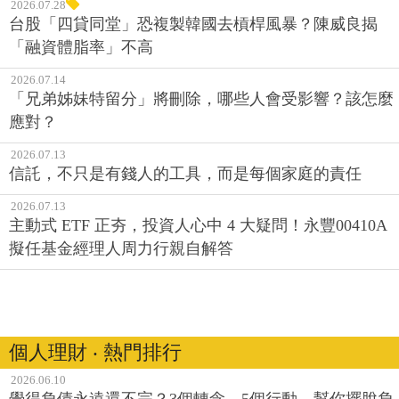
2026.07.28
台股「四貸同堂」恐複製韓國去槓桿風暴？陳威良揭
「融資體脂率」不高
2026.07.14
「兄弟姊妹特留分」將刪除，哪些人會受影響？該怎麼
應對？
2026.07.13
信託，不只是有錢人的工具，而是每個家庭的責任
2026.07.13
主動式 ETF 正夯，投資人心中 4 大疑問！永豐00410A
擬任基金經理人周力行親自解答
個人理財 ‧ 熱門排行
2026.06.10
覺得負債永遠還不完？3個轉念、5個行動，幫你擺脫負