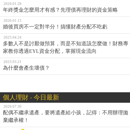
2026.01.28
年終獎金怎麼用才有感？先理債再理財的資金策略
2026.01.15
婚後買房不一定對半分！搞懂財產分配不吃虧
2025.04.24
多數人不是討厭做預算，而是不知道該怎麼做！財務專
家教你透過EYL資金分配，掌握現金流向
2025.03.21
為什麼會產生壞債？
個人理財 ‧ 今日最新
2026.07.30
配偶不繼承遺產，要將遺產給小孩，記得：不用辦理拋
棄繼承權！