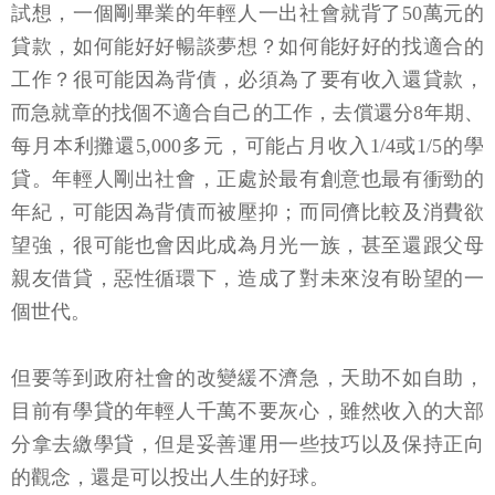
試想，一個剛畢業的年輕人一出社會就背了50萬元的
貸款，如何能好好暢談夢想？如何能好好的找適合的
工作？很可能因為背債，必須為了要有收入還貸款，
而急就章的找個不適合自己的工作，去償還分8年期、
每月本利攤還5,000多元，可能占月收入1/4或1/5的學
貸。年輕人剛出社會，正處於最有創意也最有衝勁的
年紀，可能因為背債而被壓抑；而同儕比較及消費欲
望強，很可能也會因此成為月光一族，甚至還跟父母
親友借貸，惡性循環下，造成了對未來沒有盼望的一
個世代。
但要等到政府社會的改變緩不濟急，天助不如自助，
目前有學貸的年輕人千萬不要灰心，雖然收入的大部
分拿去繳學貸，但是妥善運用一些技巧以及保持正向
的觀念，還是可以投出人生的好球。