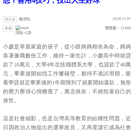
想？善用4技巧，投出人生好球
2019.11.07
駱潤生
撰文者
瀏覽數：
21499
專欄
理財+1課
小媛是單親家庭的孩子，從小跟媽媽相依為命，媽媽
靠著兼職數份工作，維持一家生計，小媛高中時就貸
款了10萬元，大學4年念技職體系大學，也貸款了40萬
元，畢業後開始找工作屢碰壁，都待不過試用期，眼
看學貸規定畢業後的1年期限到了就要開始還款，無形
的壓力壓得心情糟透了，萬念俱灰，不經怨著自己的
身世。
這是社會縮影，也是台灣高等教育的結構性問題，近
日因政治人物提出的選舉政見，又再度讓它成為社會