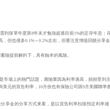
到保單年度第8年末才勉強超過目前1%的定存年息；存放1
，但也僅多0.1%～0.2%左右，但要注意增值回饋分
儲蓄險提前解約下，具有蝕本的風險。
是市場上的熱門話題，壽險業因為利率過高，頻頻受到
與美元的宣告利率，10月份也有保險公司因9月美國聯準
饋分享金的分享方式來看，是以宣告利率扣除預定利率後