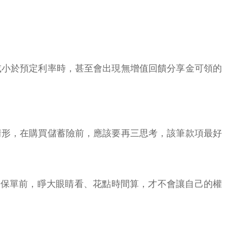
或小於預定利率時，甚至會出現無增值回饋分享金可領的
情形，在購買儲蓄險前，應該要再三思考，該筆款項最好
進保單前，睜大眼睛看、花點時間算，才不會讓自己的權