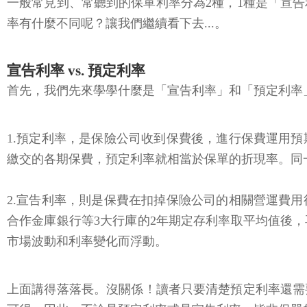
一般常見到、常聽到的保單利率分為2種，1種是「宣
率有什麼不同呢？讓我們繼續看下去...。
宣告利率 vs. 預定利率
首先，我們先來學學什麼是「宣告利率」和「預定利率
1.預定利率，是保險公司收到保費後，進行保費運用
繳交的各期保費，預定利率就相當於保單的折現率。同
2.宣告利率，則是保費在扣掉保險公司的相關營運費
合作金庫銀行等3大行庫的2年期定存利率取平均值後
市場波動和利率變化而浮動。
上面講得落落長。沒關係！讀者只要清楚預定利率還需