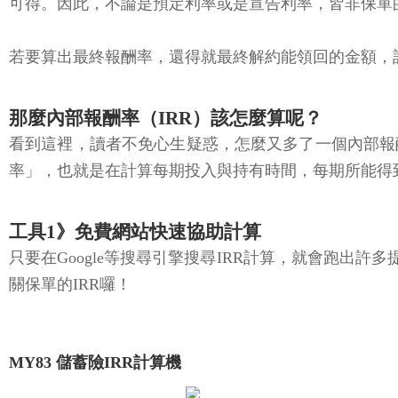
可得。因此，不論是預定利率或是宣告利率，皆非保單
若要算出最終報酬率，還得就最終解約能領回的金額，
那麼內部報酬率（IRR）該怎麼算呢？
看到這裡，讀者不免心生疑惑，怎麼又多了一個內部報
率」，也就是在計算每期投入與持有時間，每期所能得
工具1》免費網站快速協助計算
只要在Google等搜尋引擎搜尋IRR計算，就會跑出許多
關保單的IRR囉！
MY83 儲蓄險IRR計算機