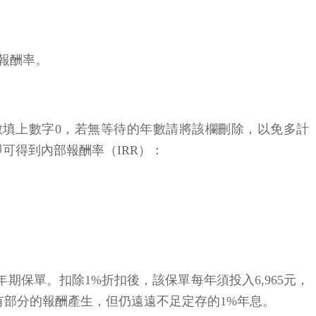
報酬率。
數填上數字0，若無等待的年數請將該欄刪除，以免多計
，即可得到內部報酬率（IRR）：
期保單。扣除1%折扣後，該保單每年須投入6,965元，
，已有部分的報酬產生，但仍遠遠不足定存的1%年息。