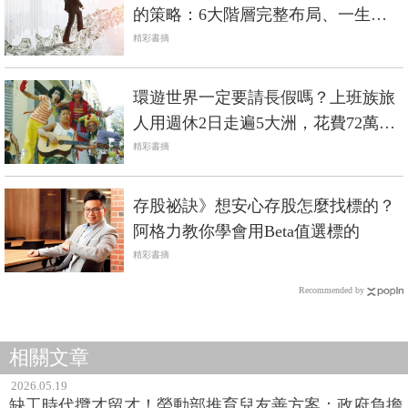
的策略：6大階層完整布局、一生受
用的「財富階梯」！
精彩書摘
環遊世界一定要請長假嗎？上班族旅
人用週休2日走遍5大洲，花費72萬圓
夢！
精彩書摘
存股祕訣》想安心存股怎麼找標的？
阿格力教你學會用Beta值選標的
精彩書摘
Recommended by
相關文章
2026.05.19
缺工時代攬才留才！勞動部推育兒友善方案：政府負擔