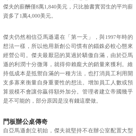
傑夫的薪酬僅8萬1,840美元，只比臉書實習生的平均薪
資多了1萬4,000美元。
傑夫仍然相信亞馬遜還在「第一天」，與1997年時的
想法一樣，所以他用新創公司慣有的錙銖必較心態來
經營公司。傑夫最厭惡的莫過於驕傲自滿，由於亞馬
遜的利潤十分微薄，就得仰賴龐大的銷量來獲利。維
持低成本是抵禦自滿的一種方法，也打消員工利用開
支多寡來衡量自身重要性的想法。增加員工人數或預
算規模不會讓你贏得額外加分。管理者建立帝國幾乎
是不可能的，部分原因是沒有錢這麼做。
門板辦公桌傳奇
自亞馬遜創立初始，傑夫就堅持不在辦公室配置大型