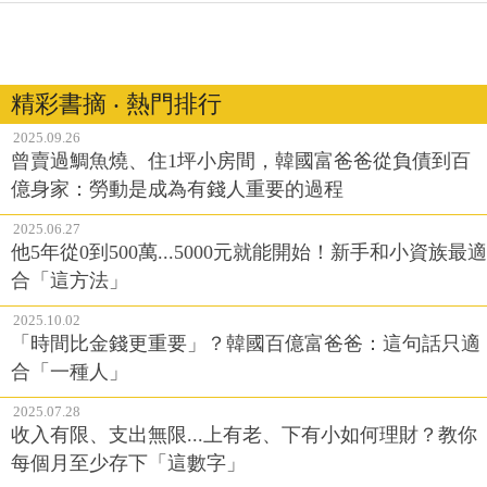
精彩書摘 ‧ 熱門排行
2025.09.26
曾賣過鯛魚燒、住1坪小房間，韓國富爸爸從負債到百
億身家：勞動是成為有錢人重要的過程
2025.06.27
他5年從0到500萬...5000元就能開始！新手和小資族最適
合「這方法」
2025.10.02
「時間比金錢更重要」？韓國百億富爸爸：這句話只適
合「一種人」
2025.07.28
收入有限、支出無限...上有老、下有小如何理財？教你
每個月至少存下「這數字」