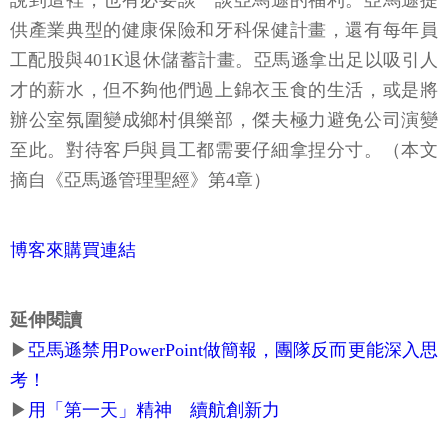
說到這裡，也有必要談一談亞馬遜的福利。亞馬遜提
供產業典型的健康保險和牙科保健計畫，還有每年員
工配股與401K退休儲蓄計畫。亞馬遜拿出足以吸引人
才的薪水，但不夠他們過上錦衣玉食的生活，或是將
辦公室氛圍變成鄉村俱樂部，傑夫極力避免公司演變
至此。對待客戶與員工都需要仔細拿捏分寸。（本文
摘自《亞馬遜管理聖經》第4章）
博客來購買連結
延伸閱讀
▶
亞馬遜禁用PowerPoint做簡報，團隊反而更能深入思
考！
▶
用「第一天」精神 續航創新力