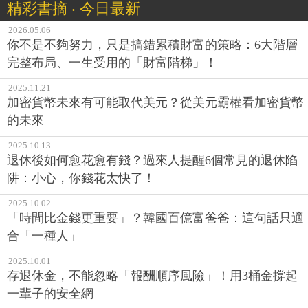
精彩書摘 ‧ 今日最新
2026.05.06
你不是不夠努力，只是搞錯累積財富的策略：6大階層
完整布局、一生受用的「財富階梯」！
2025.11.21
加密貨幣未來有可能取代美元？從美元霸權看加密貨幣
的未來
2025.10.13
退休後如何愈花愈有錢？過來人提醒6個常見的退休陷
阱：小心，你錢花太快了！
2025.10.02
「時間比金錢更重要」？韓國百億富爸爸：這句話只適
合「一種人」
2025.10.01
存退休金，不能忽略「報酬順序風險」！用3桶金撐起
一輩子的安全網