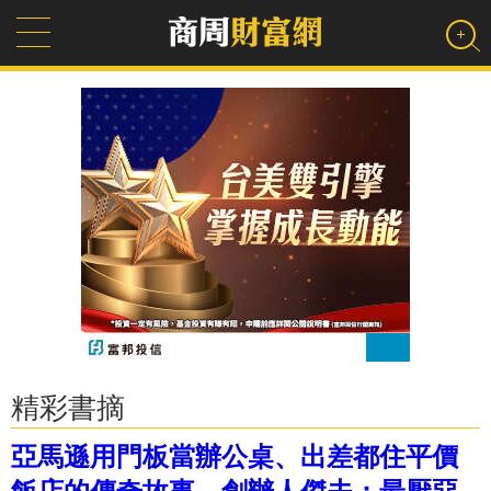
精彩書摘
亞馬遜用門板當辦公桌、出差都住平價