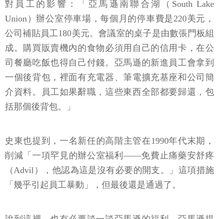
對員工的影響：「亞馬遜南聯合湖（South Lake
Union）辦公室停車場，每個月的停車費是220美元，
公司補貼員工180美元。會議室的桌子是由數張門板組
成。購買販賣機內的食物必須用自己的信用卡，在公
司餐廳吃飯也得自己付錢。亞馬遜的新進員工會拿到
一個後背包，裡面有充電器、筆電擴充基座和公司簡
介資料。員工如果辭職，這些東西全部都要歸還，包
括那個後背包。」
史東也提到，一名新任的高階主管在1990年代末期，
削減「一項罕見的辦公室福利——免費止痛藥安舒疼
（Advil），他認為這是沒有必要的開支。」這項措施
「幾乎引起員工暴動」，但最後還是通過了。