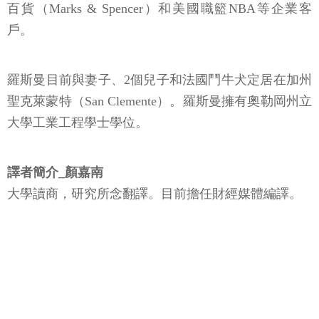
百貨（Marks & Spencer）和美國職籃NBA等企業客
戶。
羅斯曼目前與妻子、2個兒子和法國鬥牛犬定居在加州
聖克萊蒙特（San Clemente）。羅斯曼擁有奧勒岡州立
大學工業工程學士學位。
譯者簡介_顏嘉南
大學讀商，研究所念翻譯。目前擔任財經媒體編譯。