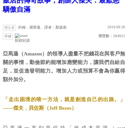
飯店的傳奇故事，創辦人傑夫：最厭惡
驕傲自滿
2019.09.20
約翰．羅斯曼、譯者：顏嘉南
撰文者
瀏覽數：
284921
專欄
財經好讀
亞馬遜（Amazon）的領導人盡量不把錢花在與客戶無
關的事情，勤儉節約能增加應變能力，讓我們自給自
足，並促進發明能力。增加人力或預算不會為你贏得
額外加分。
「走出困境的唯一方法，就是創造自己的出路。」
——傑夫．貝佐斯（Jeff Bezos）