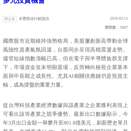
多元投資機會
2026.02.11
永豐投信行銷資訊
撰文者
瀏覽數：
5887
國際股市近期維持強勢格局，美股屢創新高帶動全球
風險性資產氣氛回溫，台股同步呈現高檔震盪走勢。
儘管短線指數漲幅已高，但在電子與半導體族群支撐
下，市場資金並未明顯退場，反而轉向檢視企業基本
面與中長期之成長性。尤其AI相關供應鏈仍是投資主
軸，成為撐盤的重要力量。
從台灣科技產業經濟數據與該產業之企業獲利表現上
可看出該等產業之競爭優勢。最新出口數據顯示，今
年3月出口金額一舉攀升至801.8億美元，刷新歷史單月