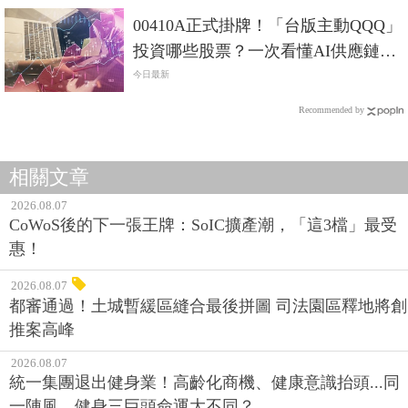
00410A正式掛牌！「台版主動QQQ」
投資哪些股票？一次看懂AI供應鏈布
局
今日最新
Recommended by
相關文章
2026.08.07
CoWoS後的下一張王牌：SoIC擴產潮，「這3檔」最受
惠！
2026.08.07
都審通過！土城暫緩區縫合最後拼圖 司法園區釋地將創
推案高峰
2026.08.07
統一集團退出健身業！高齡化商機、健康意識抬頭...同
一陣風，健身三巨頭命運大不同？