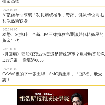
推案高峰
2026.08.06
AI散熱革命來襲！功耗飆破極限，奇鋐、健策卡位高毛
利散熱新戰場
2026.08.05
穩懋、宏捷科、全新...PA三雄搶攻光通訊與低軌衛星的
黃金年代
2026.08.06
7月回顧》韓股狂瀉22%竟還是績效冠軍？重挫時高股息
ETF只剩一檔贏過0050
2026.08.07
CoWoS後的下一張王牌：SoIC擴產潮，「這3檔」最受
惠！