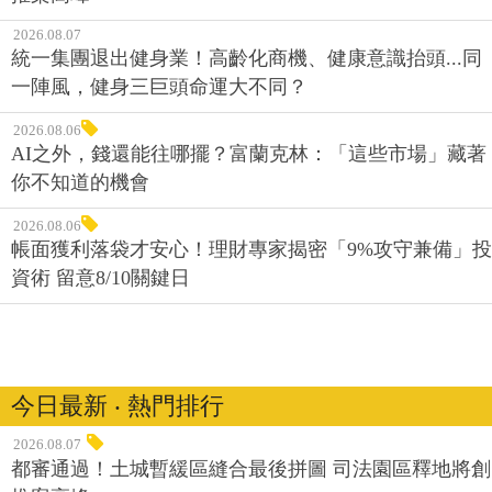
2026.08.07
統一集團退出健身業！高齡化商機、健康意識抬頭...同
一陣風，健身三巨頭命運大不同？
2026.08.06
AI之外，錢還能往哪擺？富蘭克林：「這些市場」藏著
你不知道的機會
2026.08.06
帳面獲利落袋才安心！理財專家揭密「9%攻守兼備」投
資術 留意8/10關鍵日
今日最新 ‧ 熱門排行
2026.08.07
都審通過！土城暫緩區縫合最後拼圖 司法園區釋地將創