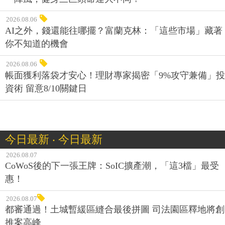
2026.08.06
AI之外，錢還能往哪擺？富蘭克林：「這些市場」藏著
你不知道的機會
2026.08.06
帳面獲利落袋才安心！理財專家揭密「9%攻守兼備」投
資術 留意8/10關鍵日
今日最新 ‧ 今日最新
2026.08.07
CoWoS後的下一張王牌：SoIC擴產潮，「這3檔」最受
惠！
2026.08.07
都審通過！土城暫緩區縫合最後拼圖 司法園區釋地將創
推案高峰