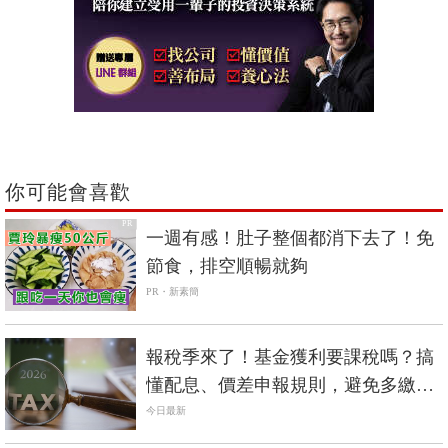
你可能會喜歡
PR
一週有感！肚子整個都消下去了！免
節食，排空順暢就夠
PR・新素簡
報稅季來了！基金獲利要課稅嗎？搞
懂配息、價差申報規則，避免多繳冤
枉稅
今日最新