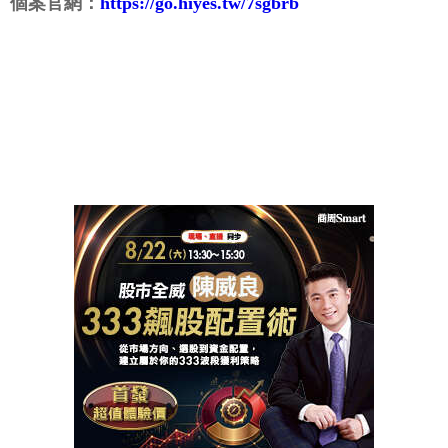
個案官網：
https://go.hiyes.tw/7sgbrb