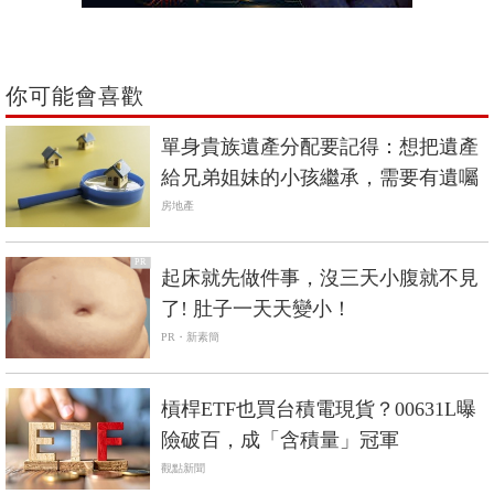
你可能會喜歡
單身貴族遺產分配要記得：想把遺產
給兄弟姐妹的小孩繼承，需要有遺囑
房地產
PR
起床就先做件事，沒三天小腹就不見
了! 肚子一天天變小！
PR・新素簡
槓桿ETF也買台積電現貨？00631L曝
險破百，成「含積量」冠軍
觀點新聞