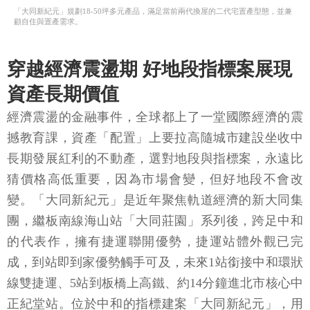
「大同新紀元」規劃18-50坪多元產品，滿足當前兩代換屋的二代宅置產型態，並兼
顧自住與置產需求。
穿越經濟震盪期 好地段指標案展現
資產長期價值
經濟震盪的金融事件，全球都上了一堂國際經濟的震
撼教育課，資產「配置」上要拉高隨城市建設坐收中
長期發展紅利的不動產，選對地段與指標案，永遠比
猜價格高低重要，因為市場會變，但好地段不會改
變。「大同新紀元」是近年聚焦軌道經濟的新大同集
團，繼板南線海山站「大同莊園」系列後，跨足中和
的代表作，擁有捷運聯開優勢，捷運站體外觀已完
成，到站即到家優勢觸手可及，未來1站銜接中和環狀
線雙捷運、5站到板橋上高鐵、約14分鐘進北市核心中
正紀堂站。位於中和的指標建案「大同新紀元」，用