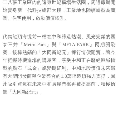
二八張工業區內的遠東世紀廣場生活圈，周邊廠辦開
始變身新一代科技總部大樓，工業地也陸續轉型為商
業、住宅使用，啟動價值躍升。
代銷龍頭海悅前一檔在中和締造熱潮、風光完銷的國
泰三井「Metro Park」與「META PARK」兩期開發
案，接棒熱銷的「大同新紀元」採行情價開賣，讓今
年把握時機進場的購屋客，享受中和正在歷經區域轉
型的點石「成金」蛻變期紅利。中和地段價值未來還
有大型開發商與企業整合的1.8萬坪造鎮強力支撐，因
此吸引買氣在未來中和購屋門檻再被提高前，積極搶
進「大同新紀元」。