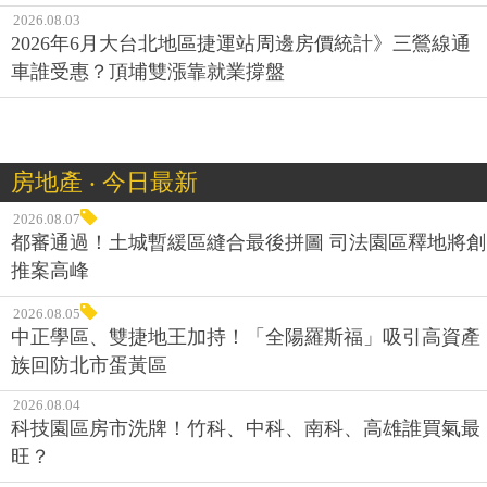
2026.08.03
2026年6月大台北地區捷運站周邊房價統計》三鶯線通
車誰受惠？頂埔雙漲靠就業撐盤
房地產 ‧ 今日最新
2026.08.07
都審通過！土城暫緩區縫合最後拼圖 司法園區釋地將創
推案高峰
2026.08.05
中正學區、雙捷地王加持！「全陽羅斯福」吸引高資產
族回防北市蛋黃區
2026.08.04
科技園區房市洗牌！竹科、中科、南科、高雄誰買氣最
旺？