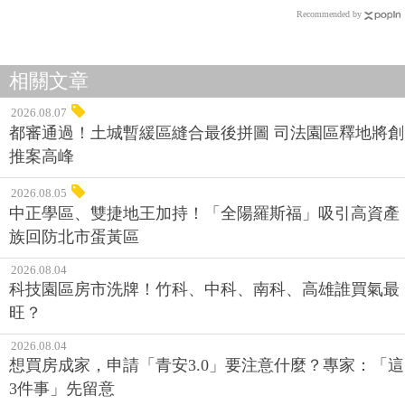
Recommended by
相關文章
2026.08.07
都審通過！土城暫緩區縫合最後拼圖 司法園區釋地將創
推案高峰
2026.08.05
中正學區、雙捷地王加持！「全陽羅斯福」吸引高資產
族回防北市蛋黃區
2026.08.04
科技園區房市洗牌！竹科、中科、南科、高雄誰買氣最
旺？
2026.08.04
想買房成家，申請「青安3.0」要注意什麼？專家：「這
3件事」先留意