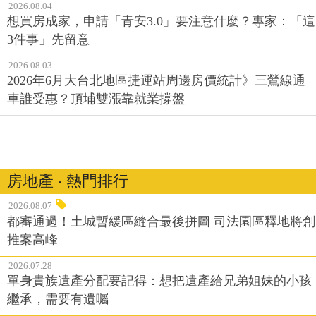
2026.08.04
想買房成家，申請「青安3.0」要注意什麼？專家：「這
3件事」先留意
2026.08.03
2026年6月大台北地區捷運站周邊房價統計》三鶯線通
車誰受惠？頂埔雙漲靠就業撐盤
房地產 ‧ 熱門排行
2026.08.07
都審通過！土城暫緩區縫合最後拼圖 司法園區釋地將創
推案高峰
2026.07.28
單身貴族遺產分配要記得：想把遺產給兄弟姐妹的小孩
繼承，需要有遺囑