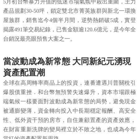
5月初台幣暴力升值的低迷市場氣氛中殺出重圍，主力
產品規劃30-50坪，鎖定雙北市菁英族群與新北一環換
屋族群，銷售迄今4個半月間，逆勢熱銷破5成，實登
揭露491筆交易紀錄，已售金額逾120.6億元，是今年全
台銷況最亮眼預售大案之一。
當波動成為新常態 大同新紀元湧現
資產配置潮
全球在高周轉率商品上的投資，連番遭遇川普關稅引
爆股債重挫．和台幣無預警失速爆升，資本市場跟極
端氣候一樣要面對波動成為新常態的局勢，避免現金
被通膨變薄，資金轉向投入中長期穩定報酬、高安全
性、低外資干預的房市，自住兼顧置產的資產效應，
在財富重新洗牌的變局裡立於不敗之地，也成為今年
當紅的資產配置新思路。