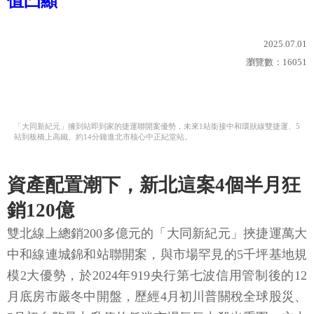
值凸顯
2025.07.01
瀏覽數：
16051
「大同新紀元」擁到站即到家的捷運聯開案優勢，未來1站銜接中和環狀線雙捷運、5
站到板橋上高鐵、約14分鐘進北市核心中正紀堂站。
資產配置潮下，新北這案4個半月狂
銷120億
雙北線上總銷200多億元的「大同新紀元」挾捷運萬大
中和線連城錦和站聯開案，與市場罕見的5千坪基地規
模2大優勢，於2024年919央行第七波信用管制後的12
月底房市嚴冬中開盤，歷經4月初川普關稅全球股災、