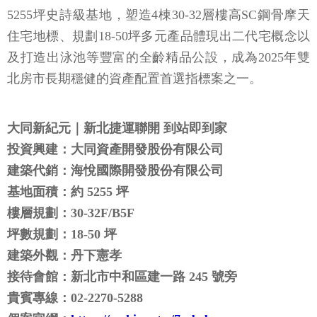
5255坪史詩級基地，塑造4棟30-32層樓高SC鋼骨摩天
住宅地標、規劃18-50坪多元產品體現出二代宅概念以
及打造出泳池等豐富的全齡精品公設，成為2025年雙
北房市長期穩健的資產配置首選指標案之一。
大同新紀元｜新北捷運聯開 到站即到家
投資興建：大同資產開發股份有限公司
建築代銷：海悅國際開發股份有限公司
基地面積：約 5255 坪
樓層規劃：30-32F/B5F
坪數規劃：18-50 坪
建築外觀：丹下憲孝
接待會館：新北市中和區建一路 245 號旁
貴賓專線：02-2270-5288