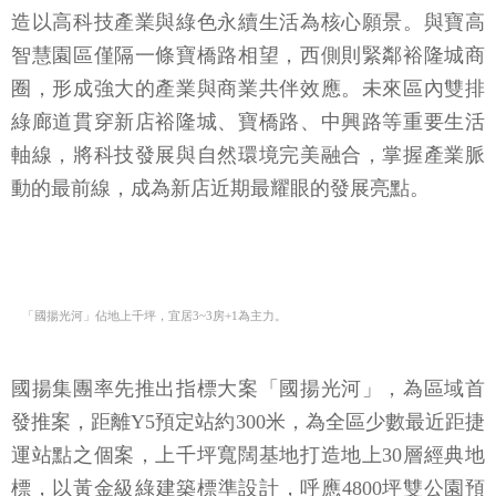
造以高科技產業與綠色永續生活為核心願景。與寶高
智慧園區僅隔一條寶橋路相望，西側則緊鄰裕隆城商
圈，形成強大的產業與商業共伴效應。未來區內雙排
綠廊道貫穿新店裕隆城、寶橋路、中興路等重要生活
軸線，將科技發展與自然環境完美融合，掌握產業脈
動的最前線，成為新店近期最耀眼的發展亮點。
「國揚光河」佔地上千坪，宜居3~3房+1為主力。
國揚集團率先推出指標大案「國揚光河」，為區域首
發推案，距離Y5預定站約300米，為全區少數最近距捷
運站點之個案，上千坪寬闊基地打造地上30層經典地
標，以黃金級綠建築標準設計，呼應4800坪雙公園預