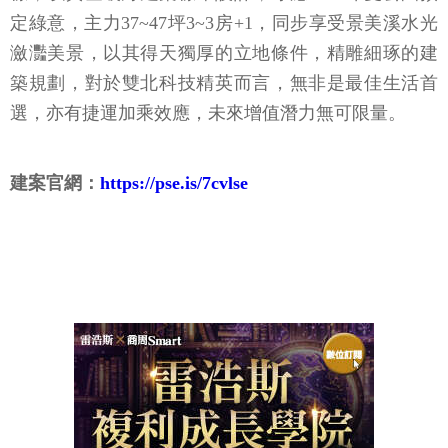
定綠意，主力37~47坪3~3房+1，同步享受景美溪水光
瀲灩美景，以其得天獨厚的立地條件，精雕細琢的建
築規劃，對於雙北科技精英而言，無非是最佳生活首
選，亦有捷運加乘效應，未來增值潛力無可限量。
建案官網：
https://pse.is/7cvlse