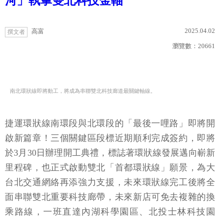
河」執掌雙北科技金軸
2025.04.02
高富
撰文者
瀏覽數：
20661
南北環狀線即將動工，將成為串聯雙北科技廊道最關鍵軸線。
捷運環狀線南環段與北環段的「最後一哩路」即將開
啟新篇章！三個關鍵區段標近期順利完成簽約，即將
於3月30日辦理開工典禮，標誌著環狀線發展邁向嶄新
里程碑，也正式啟動雙北「首都環狀線」願景，為大
台北交通網絡再添強力支援，未來環狀線完工後將全
面串聯雙北重要科技廊帶，未來新店可免去複雜的換
乘路線，一班直達內湖科學園區、北投士林科技園