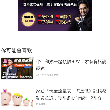
你可能會喜歡
PR
伴侶和妳一起預防HPV，才有資格說
愛妳！
PR・台灣癌症基金會
家庭「現金流量表」怎麼做》記帳盤
點現金流，每年多存1倍錢，3年存下
150萬
精彩書摘