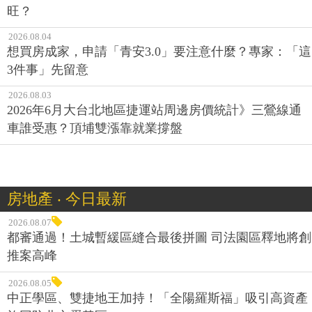
旺？
2026.08.04
想買房成家，申請「青安3.0」要注意什麼？專家：「這
3件事」先留意
2026.08.03
2026年6月大台北地區捷運站周邊房價統計》三鶯線通
車誰受惠？頂埔雙漲靠就業撐盤
房地產 ‧ 今日最新
2026.08.07
都審通過！土城暫緩區縫合最後拼圖 司法園區釋地將創
推案高峰
2026.08.05
中正學區、雙捷地王加持！「全陽羅斯福」吸引高資產