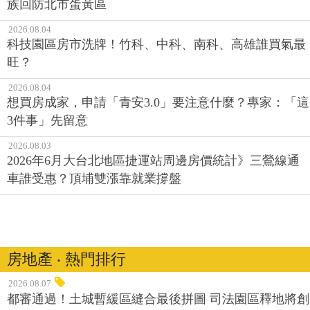
族回防北市蛋黃區
2026.08.04
科技園區房市洗牌！竹科、中科、南科、高雄誰買氣最
旺？
2026.08.04
想買房成家，申請「青安3.0」要注意什麼？專家：「這
3件事」先留意
2026.08.03
2026年6月大台北地區捷運站周邊房價統計》三鶯線通
車誰受惠？頂埔雙漲靠就業撐盤
房地產 ‧ 熱門排行
2026.08.07
都審通過！土城暫緩區縫合最後拼圖 司法園區釋地將創