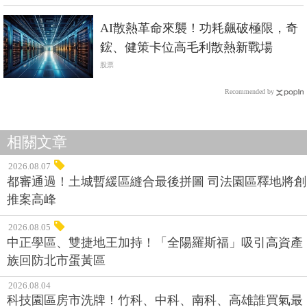
AI散熱革命來襲！功耗飆破極限，奇
鋐、健策卡位高毛利散熱新戰場
股票
Recommended by
相關文章
2026.08.07
都審通過！土城暫緩區縫合最後拼圖 司法園區釋地將創
推案高峰
2026.08.05
中正學區、雙捷地王加持！「全陽羅斯福」吸引高資產
族回防北市蛋黃區
2026.08.04
科技園區房市洗牌！竹科、中科、南科、高雄誰買氣最