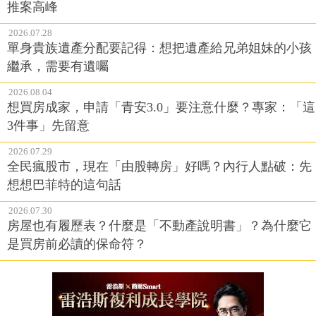
推案高峰
2026.07.28
單身貴族遺產分配要記得：想把遺產給兄弟姐妹的小孩
繼承，需要有遺囑
2026.08.04
想買房成家，申請「青安3.0」要注意什麼？專家：「這
3件事」先留意
2026.07.29
全民瘋股市，現在「由股轉房」好嗎？內行人點破：先
想想巴菲特的這句話
2026.07.30
房屋也有履歷表？什麼是「不動產說明書」？為什麼它
是買房前必讀的保命符？