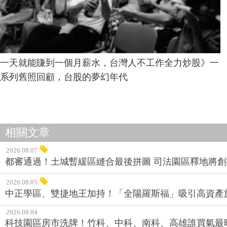
一天就能賺到一個月薪水，台灣人不工作全力炒股》一
系列舊照回顧，台股的夢幻年代
相關文章
2026.08.07
都審通過！土城暫緩區縫合最後拼圖 司法園區釋地將
2026.08.05
中正學區、雙捷地王加持！「全陽羅斯福」吸引高資產
2026.08.04
科技園區房市洗牌！竹科、中科、南科、高雄誰買氣最