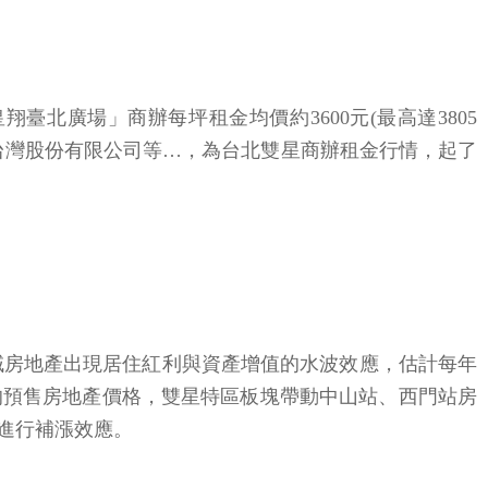
北廣場」商辦每坪租金均價約3600元(最高達3805
台灣股份有限公司等…，為台北雙星商辦租金行情，起了
區域房地產出現居住紅利與資產增值的水波效應，估計每年
的預售房地產價格，雙星特區板塊帶動中山站、西門站房
進行補漲效應。