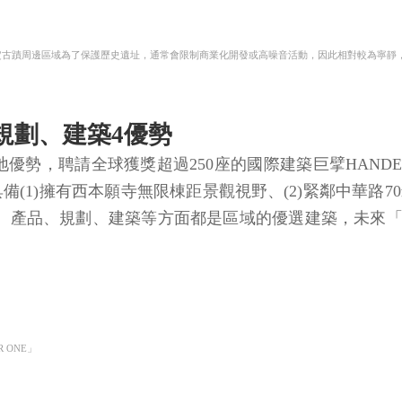
定古蹟周邊區域為了保護歷史遺址，通常會限制商業化開發或高噪音活動，因此相對較為寧靜
、規劃、建築4優勢
優勢，聘請全球獲獎超過250座的國際建築巨擘HANDEL 
更具備(1)擁有西本願寺無限棟距景觀視野、(2)緊鄰中華
地段、產品、規劃、建築等方面都是區域的優選建築，未來
 ONE」