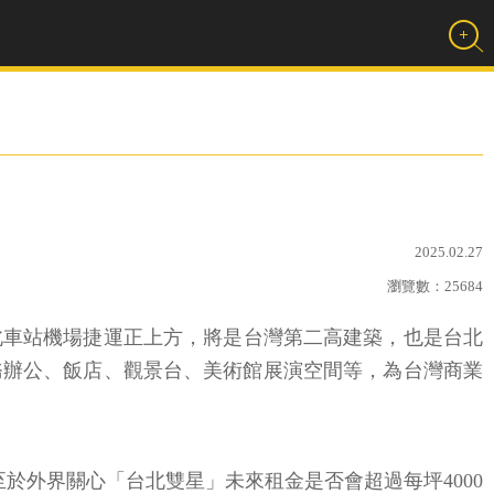
2025.02.27
瀏覽數：
25684
共構台北車站機場捷運正上方，將是台灣第二高建築，也是台北
務辦公、飯店、觀景台、美術館展演空間等，為台灣商業
於外界關心「台北雙星」未來租金是否會超過每坪4000