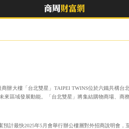
 級商辦大樓「台北雙星」TAIPEI TWINS位於六鐵
未來區域發展動能。「台北雙星」將集結購物商場、商
預計最快2025年5月會舉行辦公樓層對外招商說明會，至