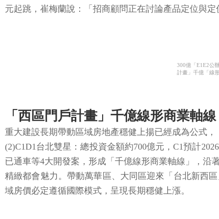
元起跳，崔梅蘭說：「招商顧問正在討論產品定位與定
300億「E1E
計畫」千億「線形
「西區門戶計畫」千億線形商業軸線
重大建設長期帶動區域房地產穩健上揚已經成為公式，「台北
(2)C1D1台北雙星：總投資金額約700億元，C1預計20
已通車等4大開發案，形成「千億線形商業軸線」，沿
精緻都會魅力。帶動萬華區、大同區迎來「台北新西區
域房價必定遵循國際模式，呈現長期穩健上漲。