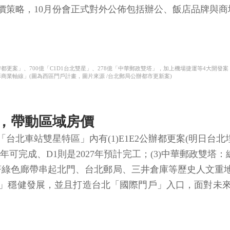
價策略，10月份會正式對外公佈包括辦公、飯店品牌與商
2公辦都更案」、700億「C1D1台北雙星」、278億「中華郵政雙塔」，加上機場捷運等4大開發
商業軸線」(圖為西區門戶計畫，圖片來源 /台北郵局公辦都市更新案)
，帶動區域房價
車站雙星特區」內有(1)E1E2公辦都更案(明日台北埕)：
26年可完成、D1則是2027年預計完工；(3)中華郵政雙塔
著綠色廊帶串起北門、台北郵局、三井倉庫等歷史人文重
」穩健發展，並且打造台北「國際門戶」入口，面對未