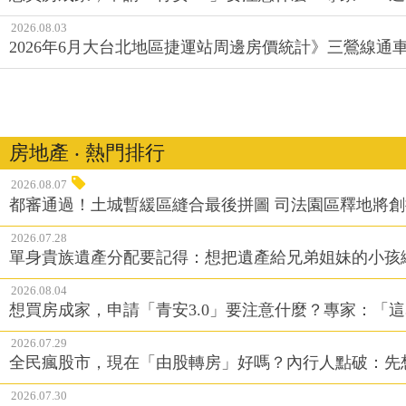
2026.08.03
2026年6月大台北地區捷運站周邊房價統計》三鶯線
房地產 ‧ 熱門排行
2026.08.07
都審通過！土城暫緩區縫合最後拼圖 司法園區釋地將
2026.07.28
單身貴族遺產分配要記得：想把遺產給兄弟姐妹的小孩
2026.08.04
想買房成家，申請「青安3.0」要注意什麼？專家：「這
2026.07.29
全民瘋股市，現在「由股轉房」好嗎？內行人點破：先
2026.07.30