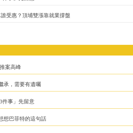
通車誰受惠？頂埔雙漲靠就業撐盤
創推案高峰
繼承，需要有遺囑
3件事」先留意
想想巴菲特的這句話