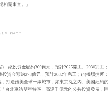
場相關事宜。」
案，打造「西區門戶
總投資金額約300億元，預計2025開工、2030完工；
：總投資金額約278億元，預計2032年完工；(4)機場捷運：
地，打造媲美全球一線城市，如東京丸之內、美國紐約的
來「台北車站雙星特區」高達千億元的公共投資發展，區