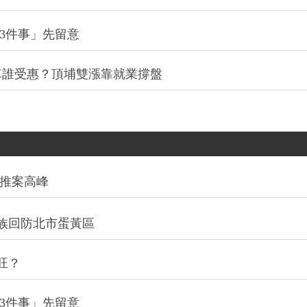
3件事」先留意
通車誰受惠？頂埔雙漲靠就業撐盤
創推案高峰
族回防北市蛋黃區
旺？
3件事」先留意