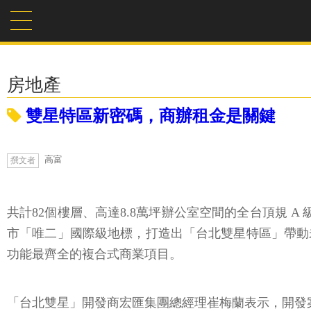
房地產
雙星特區新密碼，商辦租金是關鍵
高富
撰文者
共計82個樓層、高達8.8萬坪辦公室空間的全台頂規 A
市「唯二」國際級地標，打造出「台北雙星特區」帶動
功能最齊全的複合式商業項目。
「台北雙星」開發商宏匯集團總經理崔梅蘭表示，開發案