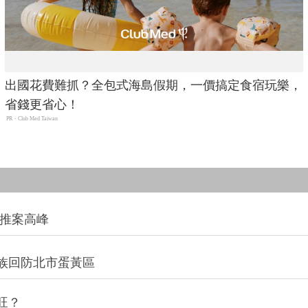
出國花費難抓？全包式海島假期，一價搞定食宿玩樂，
省錢更省心！
PR・Club Med Taiwan
創推案高峰
族回防北市蛋黃區
旺？