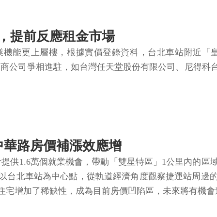
，提前反應租金市場
能更上層樓，根據實價登錄資料，台北車站附近「皇翔臺
日商公司爭相進駐，如台灣任天堂股份有限公司、尼得科
中華路房價補漲效應增
計提供1.6萬個就業機會，帶動「雙星特區」1公里內的
以台北車站為中心點，從軌道經濟角度觀察捷運站周邊
住宅增加了稀缺性，成為目前房價凹陷區，未來將有機會