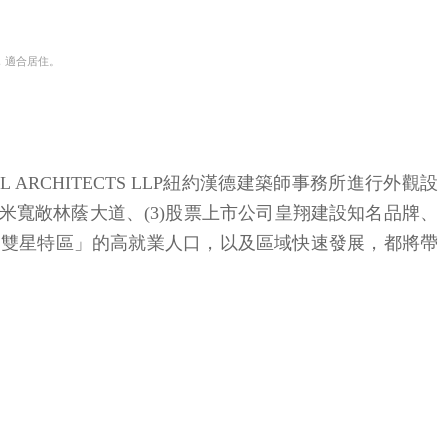
，適合居住。
ARCHITECTS LLP紐約漢德建築師事務所進行外觀設
路70米寬敞林蔭大道、(3)股票上市公司皇翔建設知名品牌、
「雙星特區」的高就業人口，以及區域快速發展，都將帶