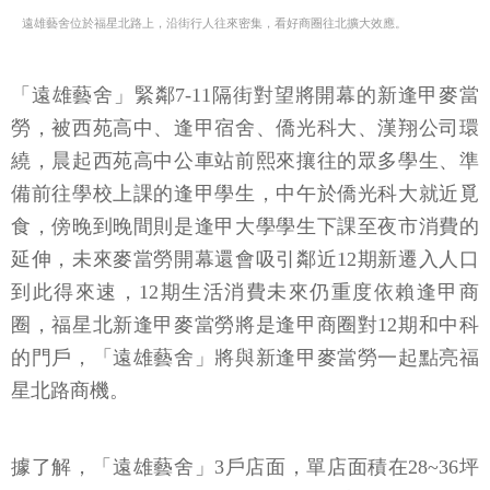
遠雄藝舍位於福星北路上，沿街行人往來密集，看好商圈往北擴大效應。
「遠雄藝舍」緊鄰7-11隔街對望將開幕的新逢甲麥當
勞，被西苑高中、逢甲宿舍、僑光科大、漢翔公司環
繞，晨起西苑高中公車站前熙來攘往的眾多學生、準
備前往學校上課的逢甲學生，中午於僑光科大就近覓
食，傍晚到晚間則是逢甲大學學生下課至夜市消費的
延伸，未來麥當勞開幕還會吸引鄰近12期新遷入人口
到此得來速，12期生活消費未來仍重度依賴逢甲商
圈，福星北新逢甲麥當勞將是逢甲商圈對12期和中科
的門戶，「遠雄藝舍」將與新逢甲麥當勞一起點亮福
星北路商機。
據了解，「遠雄藝舍」3戶店面，單店面積在28~36坪