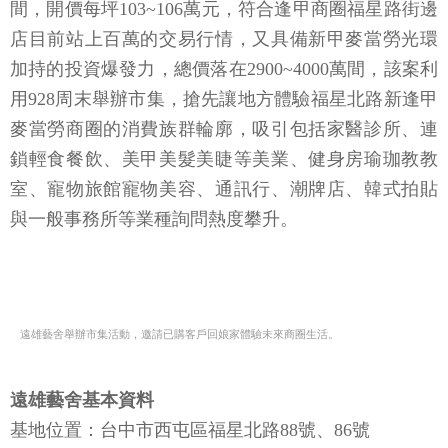
間，開價每坪103~106萬元，符合逢甲商圈福星路街邊
店目前站上百萬的交易行情，又具備新甲麥當勞光環
加持的投資爆發力，總價落在2900~4000萬間，該案利
用928周末舉辦市集，搶先讓地方體驗福星北路新逢甲
麥當勞商圈的消費族群輪廓，吸引包括家醫診所、連
鎖輕食餐飲、美甲美髮美睫等美業、健身房瑜珈教教
室、寵物旅館寵物美容、通訊行、潮牌店、韓式拍貼
與一般事務所等業種詢問熱度攀升。
遠雄藝舍舉辦市集活動，邀請已購客戶回娘家體驗未來商圈生活。
遠雄藝舍基本資料
基地位置：台中市西屯區福星北路88號、86號