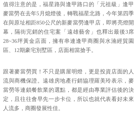
值得注意的是，福星路與逢甲路口的「元祖級」逢甲
麥當勞在去年5月熄燈後，轉戰福星北路，今年第四季
在與原址相距850公尺的新麥當勞逢甲店，即將亮燈開
幕，隔街完銷的住宅案「遠雄藝舍」也釋出最後3席
28~36坪黃金店面，擁有串連逢甲商圈與水湳經貿園
區、12期豪宅別墅區，店面相當搶手。
跟著麥當勞買！不只是購屋明燈，更是投資店面的人
流與商機保證。遠雄房地產行銷協理羅美玲表示，麥
當勞等連鎖餐飲業的選點，都是經由專業評估後的決
定，且往往會早先一步卡位，所以也就代表看好未來
人流多，商圈發展性佳。