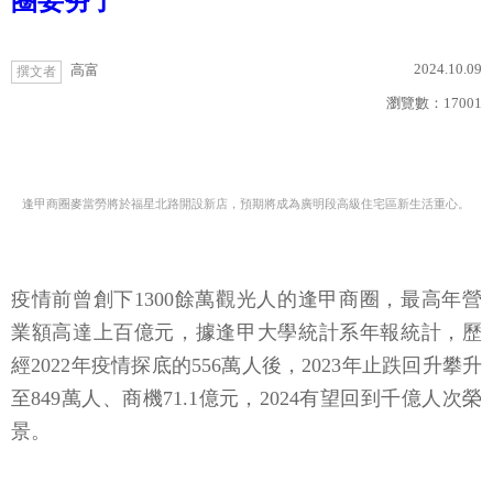
圈要夯了
2024.10.09
高富
撰文者
瀏覽數：
17001
逢甲商圈麥當勞將於福星北路開設新店，預期將成為廣明段高級住宅區新生活重心。
疫情前曾創下1300餘萬觀光人的逢甲商圈，最高年營
業額高達上百億元，據逢甲大學統計系年報統計，歷
經2022年疫情探底的556萬人後，2023年止跌回升攀升
至849萬人、商機71.1億元，2024有望回到千億人次榮
景。