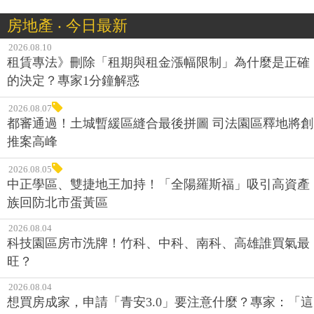
房地產 ‧ 今日最新
2026.08.10
租賃專法》刪除「租期與租金漲幅限制」為什麼是正確
的決定？專家1分鐘解惑
2026.08.07
都審通過！土城暫緩區縫合最後拼圖 司法園區釋地將創
推案高峰
2026.08.05
中正學區、雙捷地王加持！「全陽羅斯福」吸引高資產
族回防北市蛋黃區
2026.08.04
科技園區房市洗牌！竹科、中科、南科、高雄誰買氣最
旺？
2026.08.04
想買房成家，申請「青安3.0」要注意什麼？專家：「這