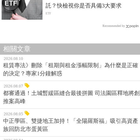
託？快檢視你是否具備3大要求
ETF
Recommended by
相關文章
2026.08.10
租賃專法》刪除「租期與租金漲幅限制」為什麼是正確
的決定？專家1分鐘解惑
2026.08.07
都審通過！土城暫緩區縫合最後拼圖 司法園區釋地將創
推案高峰
2026.08.05
中正學區、雙捷地王加持！「全陽羅斯福」吸引高資產
族回防北市蛋黃區