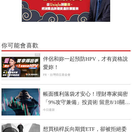
你可能會喜歡
PR
伴侶和妳一起預防HPV，才有資格說
愛妳！
PR・台灣癌症基金會
帳面獲利落袋才安心！理財專家揭密
「9%攻守兼備」投資術 留意8/10關鍵
日
今日最新
想買槓桿反向期貨ETF，卻被拒絕委