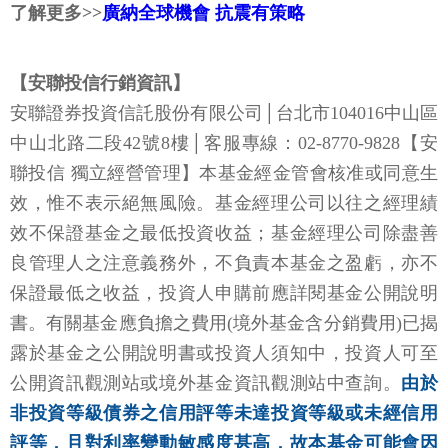
了解更多>>
廣納全球機會 抗震有策略
【安聯投信行銷資訊】
安聯證券投資信託股份有限公司│台北市104016中山區
中山北路二段42號8樓│客服專線：02-8770-9828【安
聯投信 獨立經營管理】本基金經金管會核准或同意生
效，惟不表示絕無風險。基金經理公司以往之經理績
效不保證基金之最低投資收益；基金經理公司除盡善
良管理人之注意義務外，不負責本基金之盈虧，亦不
保證最低之收益，投資人申購前應詳閱基金公開說明
書。有關基金應負擔之費用(境外基金含分銷費用)已揭
露於基金之公開說明書或投資人須知中，投資人可至
公開資訊觀測站或境外基金資訊觀測站中查詢。
由於
非投資等級債券之信用評等未達投資等級或未經信用
評等，且對利率變動敏感度甚高，故本基金可能會因