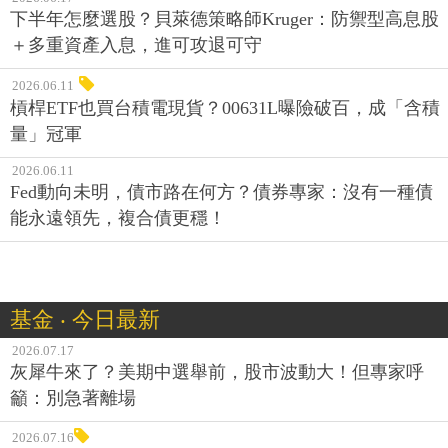
下半年怎麼選股？貝萊德策略師Kruger：防禦型高息股
＋多重資產入息，進可攻退可守
2026.06.11
槓桿ETF也買台積電現貨？00631L曝險破百，成「含積
量」冠軍
2026.06.11
Fed動向未明，債市路在何方？債券專家：沒有一種債
能永遠領先，複合債更穩！
基金 ‧ 今日最新
2026.07.17
灰犀牛來了？美期中選舉前，股市波動大！但專家呼
籲：別急著離場
2026.07.16