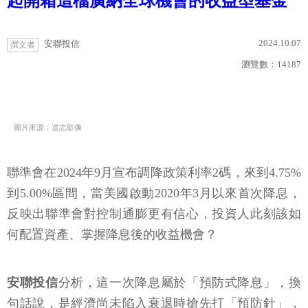
起開箱這檔廣納全球機會的收益型基金
2024.10.07
安聯投信
撰文者
瀏覽數：
14187
圖片來源：達志影像
聯準會在2024年9月宣布調降政策利率2碼，來到4.75%
到5.00%區間，當美國啟動2020年3月以來首次降息，
反映出聯準會對控制通膨更有信心，投資人此刻該如
何配置資產、掌握降息後的收益機會？
安聯投信
分析，這一次降息屬於「預防式降息」，換
句話說，是經濟尚未陷入衰退時搶先打「預防針」，