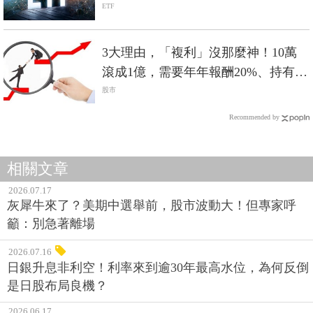
旋風險
ETF
3大理由，「複利」沒那麼神！10萬
滾成1億，需要年年報酬20%、持有超
過40年...
股市
Recommended by
相關文章
2026.07.17
灰犀牛來了？美期中選舉前，股市波動大！但專家呼
籲：別急著離場
2026.07.16
日銀升息非利空！利率來到逾30年最高水位，為何反倒
是日股布局良機？
2026.06.17