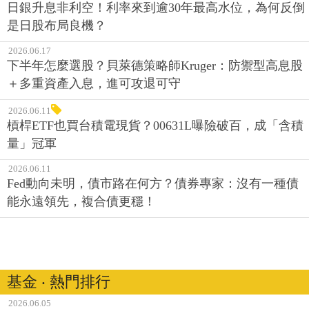
日銀升息非利空！利率來到逾30年最高水位，為何反倒
是日股布局良機？
2026.06.17
下半年怎麼選股？貝萊德策略師Kruger：防禦型高息股
＋多重資產入息，進可攻退可守
2026.06.11
槓桿ETF也買台積電現貨？00631L曝險破百，成「含積
量」冠軍
2026.06.11
Fed動向未明，債市路在何方？債券專家：沒有一種債
能永遠領先，複合債更穩！
基金 ‧ 熱門排行
2026.06.05