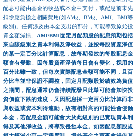
配息可能由基金的收益或本金中支付，或配息前未先
扣除應負擔之相關費用(如AMg、BMg、AMf、BMf等
級別)。任何涉及由本金支出的部分，可能導致原始投
資金額減損。
AMf/BMf固定月配類股的配息預期包括
來自該級別之資本利得及淨收益，並按每股資產淨值
的某一定百分比計算配息，故每期發放的每股配息金
額會有變動。因每股資產淨值每日會有變化，採用的
百分比雖一致，但每次實際配息金額可能不同，且百
分比率並非保證不調整，固定月配類股於績效為負值
之期間，配息通常仍會持續配發且此舉可能會加快投
資價值下跌的速度，又因配息採一定百分比計算而非
與收益或資本利得連動，故有相對高的可能性會侵蝕
本金，若配息金額可能會大於此級別的已實現資本利
得及其他淨收益，將導致侵蝕本金。如因配息類股規
模大幅減少至一定程度時，境外基金之董事會得依其