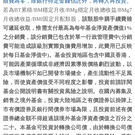
續費為零，除銀行特定金錢信託外，將轉入再投資。
若為BT累積/BM穩定月收/BMg穩定月收總收益/BMg7
月收總收益/BMf固定月配類股，
該類股申購手續費雖
可遞延收取，惟需支付最高為每年基金淨資產價值1%
之分銷費，該分銷費已包含於單一行政管理費中(分銷
費可能造成該級別實際負擔費用增加，此費用已反映
於每日基金淨值中)。基金投資地區包含中國及香港，
可能因產業循環或非經濟因素導致價格劇烈波動，以
及市場機制不如已開發市場健全，產生流動性不足風
險，而使資產價值受不同程度之影響，投資前請詳閱
基金公開說明書有關投資風險之說明。在國內募集及
銷售之境外基金，投資大陸地區之有價證券以掛牌上
市有價證券及銀行間債券市場為限，且投資前述有價
證券總金額不得超過該境外基金淨資產價值之百分之
二十。本基金可投資於轉換公司債，由於轉換公司債