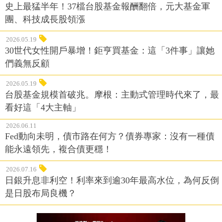
史上最猛半年！37檔台股基金報酬翻倍，元大基金軍
團、科技成長股領漲
2026.05.19
30世代女性開戶暴增！鉅亨買基金：這「3件事」讓她
們義無反顧
2026.05.19
台股基金規模首破兆。摩根：主動式管理時代來了，最
看好這「4大主軸」
2026.06.11
Fed動向未明，債市路在何方？債券專家：沒有一種債
能永遠領先，複合債更穩！
2026.07.16
日銀升息非利空！利率來到逾30年最高水位，為何反倒
是日股布局良機？