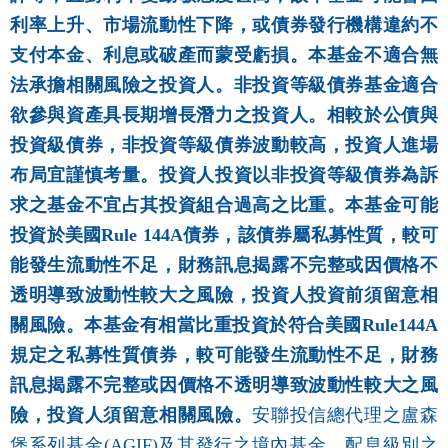
利率上升、市場流動性下降，或債券發行機構違約不
支付本金、利息或破產而蒙受虧損。本基金不適合無
法承擔相關風險之投資人。非投資等級債券基金適合
欲參與資產具長期增長潛力之投資人。相較於公債與
投資級債券，非投資等級債券波動較高，投資人進場
布局宜謹慎考量。投資人投資以非投資等級債券為訴
求之基金不宜占其投資組合過高之比重。本基金可能
投資於美國Rule 144A債券，該債券屬私募性質，較可
能發生流動性不足，財務訊息揭露不完整或因價格不
透明導致波動性較大之風險，投資人投資前須留意相
關風險。本基金有相當比重投資於符合美國Rule144A
規定之私募性質債券，較可能發生流動性不足，財務
訊息揭露不完整或因價格不透明導致波動性較大之風
險，投資人須留意相關風險。
安聯投信總代理之盧森
堡系列基金(AGIF)及其發行之境內基金，配息級別之