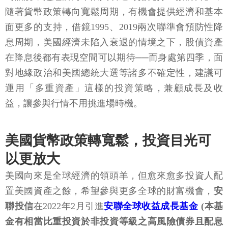
隨著貨幣政策轉向寬鬆周期，有機會提供經濟和基本
面更多的支持，借鏡1995、2019兩次聯準會預防性降
息周期，美國經濟未陷入衰退的情境之下，股債資產
在降息後都有表現空間可以期待──而身處第四季，面
對地緣政治和美國總統大選等諸多不確定性，建議可
運用「多重資產」這樣的投資策略，兼顧成長及收
益，讓參與行情不用挑進場時機。
美國貨幣政策轉寬鬆，投資目光可
以更放大
美國向來是全球經濟的領頭羊，但愈來愈多投資人配
置美國資產之餘，希望參與更多全球的財富機會，
安
聯投信
在2022年2月引進
安聯全球收益成長基金
(本基
金有相當比重投資於非投資等級之高風險債券且配息