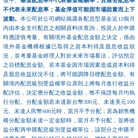
值中。
基金配息率不代表基金報酬率，且過去配息率
不代表未來配息率；基金淨值可能因市場因素而上下
波動。
本公司於公司網站揭露各配息型基金近12個月
內由本金支付配息之相關資料供查詢，投資人於申購
時應謹慎考量。有關境外基金配息金額之決定，係由
境外基金機構根據已取得之資本利得及股息收益狀
況，並考量基金經理人對於未來市場看法，評估預定
之目標配息金額。若本基金因市場因素造成資本利得
及股息收益狀況不佳，將可能調降目標配息金額。有
關境內配息級別受益權單位原則上將每月進行收益分
配評估，決定應分配之收益金額，惟不保證每月均執
行分配。分配金額若未達新台幣300元、未達美元100
元、未達人民幣600元時，當月不予分配；若為銷售機
構分配金額未達一定金額時，當月不予分配，並將收
益分配再申購配息級別受益權單位，該部分之申購手