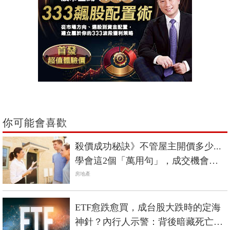
你可能會喜歡
殺價成功秘訣》不管屋主開價多少...
學會這2個「萬用句」，成交機會大
增！
房地產
ETF愈跌愈買，成台股大跌時的定海
神針？內行人示警：背後暗藏死亡螺