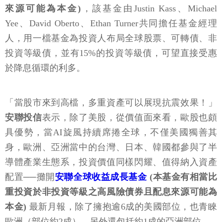
來源可能為本金)
，該基金由Justin Kass、Michael
Yee、David Oberto、Ethan Turner共同擔任基金經理
人，用一檔基金為投資人布局全球股票、可轉債、非
投資等級債，並有15%的投資等級債，可望直接受惠
於降息循環的利多。
「當股市來到高檔，多重資產可以展現抗震效果！」
安聯投信
表示，除了美股，從價值面來看，歐股也頗
具優勢，當AI旋風持續席捲全球，不僅美國獨善其
身，歐洲、亞洲當中的台灣、日本、韓國都參與了半
導體產業生態系，投資價值同樣閃耀、值得納入資產
配置──攤開
安聯全球收益成長基金
(本基金有相當比
重投資於非投資等級之高風險債券且配息來源可能為
本金)
最新月報，除了擁抱逾6成的美國部位，也青睞
歐洲（部位約2成），另外還包括約1成的亞洲部位。