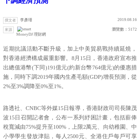
下調經濟預測
2019.08.16
李彥瑾
撰文者
瀏覽數：
5172
來源
MoneyDJ 理財網
近期抗議活動不斷升級，加上中美貿易戰持續延燒，
對香港經濟構成嚴重影響。8月15日，香港政府宣布推
出總值港幣(下同)191億元(約新台幣764億元)的優惠措
施，同時下調2019年國內生產毛額(GDP)增長預測，從
2%至3%調降至0%至1%。
路透社、CNBC等外媒15日報導，香港財政司司長陳茂
波15日召開記者會，公布一系列紓困計畫，包括薪俸
稅寬減由75%提升至100%，上限2萬元、向幼稚園、中
小學學生發放津貼，每人2500元、全港住戶每戶可享