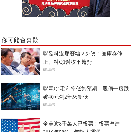
你可能會喜歡
聯發科沒那麼糟？外資：無庫存修
正、料Q1營收平趨勢
觀點新聞
聯電Q1毛利率低於預期，股價一度跌
破40元創2年來新低
觀點新聞
全美逾8千萬人已投票！投票率達
2016年58%，年輕人踴躍