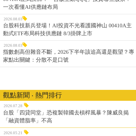
一次看懂AI供應鏈布局
2026.08.03
台股科技新兵登場！AI投資不光看護國神山 00410A主
動式ETF布局科技供應鏈 8/3掛牌上市
2026.08.03
指數創高但雜音不斷，2026下半年該追高還是觀望？專
家點出關鍵：分散不是口號
觀點新聞 ‧ 熱門排行
2026.07.28
台股「四貸同堂」恐複製韓國去槓桿風暴？陳威良揭
「融資體脂率」不高
2026.05.21