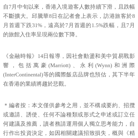
自7月中旬以來，香港入境遊客人數持續下滑，且跌幅
不斷擴大。邱騰華8日在記者會上表示，訪港旅客於8
月首週下跌31%，遠高於7月首週的1.5%跌幅，且7月
的旅館入住率呈現兩位數下降。
《金融時報》14日報導，因社會動盪和美中貿易戰影
響，包括萬豪(Marriott)、永利(Wynn)和洲際
(InterContinental)等的國際飯店品牌也預估，其下半年
在香港的業績將趨於悲觀。
＊編者按：本文僅供參考之用，並不構成要約、招攬
或邀請、誘使、任何不論種類或形式之申述或訂立任
何建議及推薦，讀者務請運用個人獨立思考能力，自
行作出投資決定，如因相關建議招致損失，概與《精