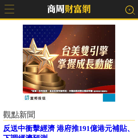
觀點新聞
反送中衝擊經濟 港府推191億港元補貼、