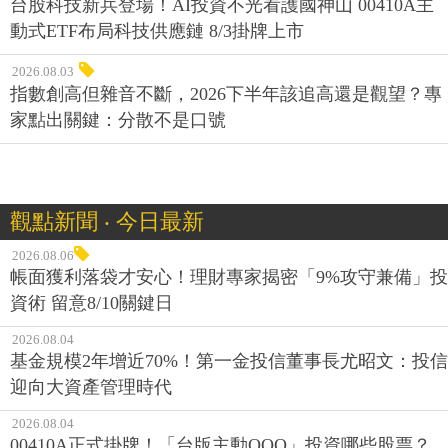
台股科技新兵登場！AI投資不光看護國神山 00410A主
動式ETF布局科技供應鏈 8/3掛牌上市
2026.08.03
指數創高但雜音不斷，2026下半年該追高還是觀望？專
家點出關鍵：分散不是口號
觀點新聞 ‧ 今日最新
2026.08.06
帳面獲利落袋才安心！理財專家揭密「9%攻守兼備」投
資術 留意8/10關鍵日
2026.08.04
基金規模2年增近70%！第一金投信董事長尤昭文：投信
迎向大資產管理時代
2026.08.04
00410A正式掛牌！「台版主動QQQ」投資哪些股票？