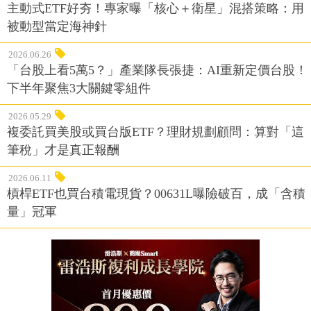
主動式ETF好夯！專家曝「核心＋衛星」混搭策略：用
被動型當定海神針
2026.06.26
「台股上看5萬5？」產業隊長張捷：AI重新定價台股！
下半年聚焦3大關鍵零組件
2026.05.29
複委託買美股或買台版ETF？理財規劃顧問：算對「這
筆稅」才是真正報酬
2026.06.11
槓桿ETF也買台積電現貨？00631L曝險破百，成「含積
量」冠軍