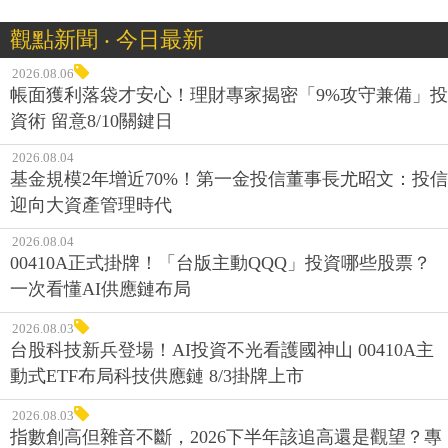
觀點新聞 ‧ 今日最新
2026.08.06
帳面獲利落袋才安心！理財專家揭密「9%攻守兼備」投
資術 留意8/10關鍵日
2026.08.04
基金規模2年增近70%！第一金投信董事長尤昭文：投信
迎向大資產管理時代
2026.08.04
00410A正式掛牌！「台版主動QQQ」投資哪些股票？
一次看懂AI供應鏈布局
2026.08.03
台股科技新兵登場！AI投資不光看護國神山 00410A主
動式ETF布局科技供應鏈 8/3掛牌上市
2026.08.03
指數創高但雜音不斷，2026下半年該追高還是觀望？專