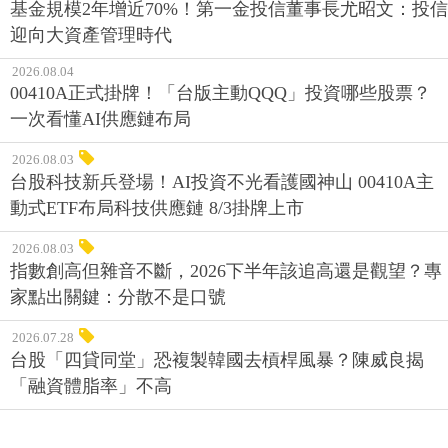
基金規模2年增近70%！第一金投信董事長尤昭文：投信
迎向大資產管理時代
2026.08.04
00410A正式掛牌！「台版主動QQQ」投資哪些股票？
一次看懂AI供應鏈布局
2026.08.03
台股科技新兵登場！AI投資不光看護國神山 00410A主
動式ETF布局科技供應鏈 8/3掛牌上市
2026.08.03
指數創高但雜音不斷，2026下半年該追高還是觀望？專
家點出關鍵：分散不是口號
2026.07.28
台股「四貸同堂」恐複製韓國去槓桿風暴？陳威良揭
「融資體脂率」不高