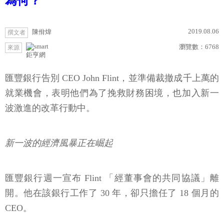
為何？
2019.08.06
陳佾煒
撰文者
瀏覽數：
6768
來源
鉅亨網
匯豐銀行告別 CEO John Flint，並準備裁撤成千上萬的
就業機會，表明他們為了挽救財務困境，也加入新一
波激進的改革行動中。
新一波的經濟風暴正在崛起
匯豐銀行週一宣布 Flint 「經董事會的共同協議」離
開。他在該銀行工作了 30 年，卻只擔任了 18 個月的
CEO。