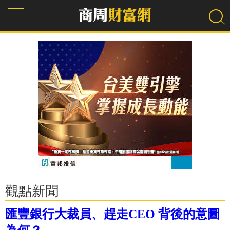
觀點新聞
匯豐銀行大裁員、趕走CEO 背後的意圖