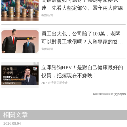
高檔震盪如何應對？籌碼專家麥克
連：先看大盤定部位、嚴守兩大防線
觀點新聞
員工出大包，公司賠了100萬，老闆
可以對員工求償嗎？人資專家的答案
是⋯
觀點新聞
PR
立即諮詢HPV！是對自己健康最好的
投資，把握現在不嫌晚！
PR・台灣癌症基金會
Recommended by
相關文章
2026.08.04