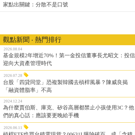
家點出關鍵：分散不是口號
觀點新聞 ‧ 熱門排行
2026.08.04
基金規模2年增近70%！第一金投信董事長尤昭文：投信
迎向大資產管理時代
2026.07.28
台股「四貸同堂」恐複製韓國去槓桿風暴？陳威良揭
「融資體脂率」不高
2024.12.24
為什麼賈伯斯、庫克、矽谷高層都禁止小孩使用3C？他
們的真心話：應該要更晚給手機
2026.06.11
槓桿ETF也買台積電現貨？00631L曝險破百，成「含積